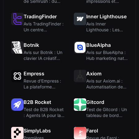
de Semrush : du
impressions et
contenu opti...
intégration
TradingFinder
Inner Lighthouse
Avis TradingFinder :
Avis Inner
Un centre
Lighthouse : Les
d'éducation
parcours d'estime
Forex/C...
de s...
Botnik
BlueAlpha
Avis sur Botnik : Un
Avis sur BlueAlpha :
clavier IA créatif
Hub marketing natif
pour remix...
IA pour l...
Empress
Axiom
Revue d'Empress :
Avis sur Axiom.ai :
La plateforme
Automatisation de
d'observabilité po...
navigateur s...
B2B Rocket
Gitcord
Test de B2B Rocket
Test de Gitcord : Un
: Agents IA pour la
tableau de bord
prospection...
d'analyse Git...
SimplyLabs
Farol
Premières
Revue de Farol :