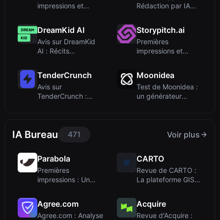
impressions et
Rédaction par IA
intégration
pour l'engagem...
DreamKid AI
Storypitch.ai
Avis sur DreamKid
Premières
AI : Récits
impressions et
personnalisés pour
onboarding
e...
TenderCrunch
Moonidea
Avis sur
Test de Moonidea :
TenderCrunch :
un générateur
Outil de rédaction
d'idées SaaS alim...
de répo...
IA Bureau
471
Voir plus
Parabola
CARTO
Premières
Revue de CARTO :
impressions : Un
La plateforme GIS
créateur de
agentique pour ...
workflows s...
Agree.com
Acquire
Agree.com : Analyse
Revue d'Acquire :