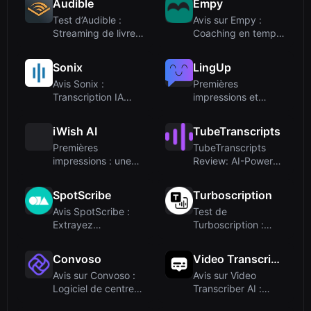
Audible
Empy
Test d’Audible :
Avis sur Empy :
Streaming de livres
Coaching en temps
audio optimis...
réel et analyses...
Sonix
LingUp
Avis Sonix :
Premières
Transcription IA
impressions et
avec une précision
intégration
d...
iWish AI
TubeTranscripts
Premières
TubeTranscripts
impressions : une
Review: AI-Powered
page d'atterrissage
YouTube Transcr...
ép...
SpotScribe
Turboscription
Avis SpotScribe :
Test de
Extrayez
Turboscription :
instantanément les
transcription audio
tran...
et vi...
Convoso
Video Transcriber AI
Avis sur Convoso :
Avis sur Video
Logiciel de centre
Transcriber AI :
d'appels ali...
Transcription grat...