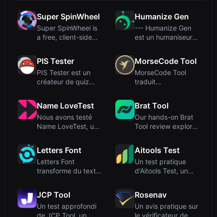
Super SpinWheel
Humanize Gen
Super SpinWheel is
--- Humanize Gen
a free, client-side
est un humaniseur
wheel spinner that
AI gratuit, sans
ru...
inscript...
PIS Tester
MorseCode Tool
PIS Tester est un
MorseCode Tool
créateur de quiz
traduit
d’amitié gratuit et
instantanément
sans ...
entre texte et code
Name LoveTest
Brat Tool
Mo...
Nous avons testé
Our hands-on Brat
Name LoveTest, un
Tool review explores
calculateur d'amour
this free, browser-
gratu...
ba...
Letters Font
Aitools Test
Letters Font
Un test pratique
transforme du texte
d'Aitools Test, un
brut en plus de 135
outil gratuit dans le
polices...
na...
JCP Tool
Rosenav
Un test approfondi
Un avis pratique sur
de JCP Tool, un
le vérificateur de