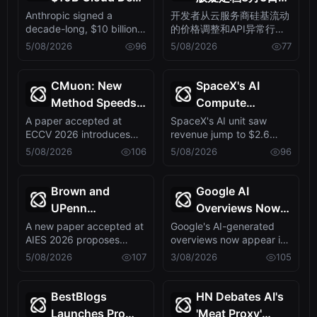
with Startup
硅基流动涨价露马
Anthropic signed a
开发者从云服务商硅基流动
decade-long, $10 billion
的价格调整和API异常行为
Volta,
脚，API已能答对
cloud deal with AI-
中，捕捉到DeepSeek V4
5/08/2026
96
5/08/2026
77
Sidestepping AI’s
新题
specialist startu...
即将发布的信号。这表明新
Big Three
模型发布已进入倒计时，或
将重塑AI模型市场格局。
CMuon: New
SpaceX's AI
Method Speeds
Compute
Up Diffusion
Revenue Triples
A paper accepted at
SpaceX's AI unit saw
ECCV 2026 introduces
revenue jump to $2.6
Transformer
to $2.6B, Fueled
CMuon, a technique that
billion in Q2 2026, driven
5/08/2026
106
5/08/2026
96
Training,
by Deals with
accelerates and...
by providin...
Accepted at
Anthropic and
ECCV 2026
Google
Brown and
Google AI
UPenn
Overviews Now
Researchers
in 43% of Search
A new paper accepted at
Google's AI-generated
AIES 2026 proposes
overviews now appear in
Unveil
Results,
MonitrLLM, a community-
43% of search queries,
5/08/2026
107
3/08/2026
105
MonitrLLM, a
Doubling in One
centered evalu...
doubling ye...
Community-
Year
Driven LLM
BestBlogs
HN Debates AI's
Evaluation
Launches Pro
'Meat Proxy'