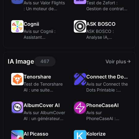
Avis sur Valor Flights
Test de Zefort :
: Un moteur de
Gestion de contrats
recherche de...
par IA pour l...
Cognii
ASK BOSCO
Avis sur Cognii :
ASK BOSCO :
Assistant
Analyse IA,
d'apprentissage
prévisions et
virtue...
planificatio...
IA Image
467
Voir plus
Tenorshare
Connect the Dots Printable
Test de Tenorshare
Avis sur Connect the
AI : une suite
Dots Printable :
polyvalente d'ou...
Générateur d...
AlbumCover AI
PhoneCaseAI
Avis sur AlbumCover
Avis sur
AI : un générateur
PhoneCaseAI :
de pochette...
Transformez des
prompts tex...
AI Picasso
Kolorize