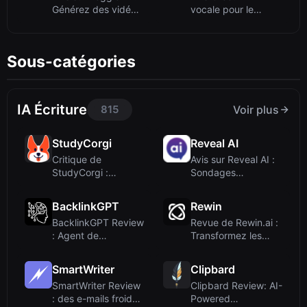
Générez des vidéos
vocale pour le
contrôlabl...
recrutement et ...
Sous-catégories
IA Écriture
815
Voir plus
StudyCorgi
Reveal AI
Critique de
Avis sur Reveal AI :
StudyCorgi :
Sondages
Exemples de
conversationnels
dissertations...
ave...
BacklinkGPT
Rewin
BacklinkGPT Review
Revue de Rewin.ai :
: Agent de
Transformez les
prospection de
vidéos virales...
backl...
SmartWriter
Clipbard
SmartWriter Review
Clipbard Review: AI-
: des e-mails froids
Powered