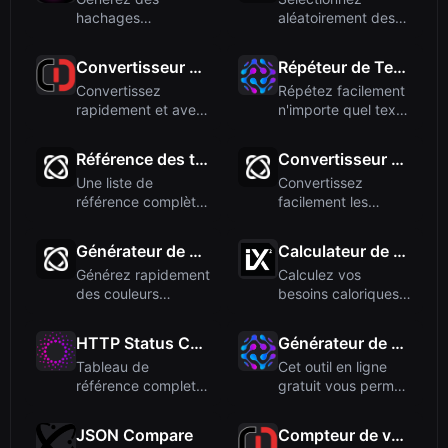
hachages
aléatoirement des
Subresource
noms dans une liste
Integrity (SRI) pour
pour des ...
Convertisseur de Force
Répéteur de Texte
les re...
Convertissez
Répétez facilement
rapidement et avec
n'importe quel texte
précision entre
ou chaîne un
différentes ...
nombre ...
Référence des types MIME
Convertisseur d'angle
Une liste de
Convertissez
référence complète
facilement les
des types MIME
mesures d'angle
courants util...
entre degrés, ra...
Générateur de couleurs aléatoires
Calculateur de Calories
Générez rapidement
Calculez vos
des couleurs
besoins caloriques
aléatoires aux
quotidiens pour
formats HEX, ...
maintenir, p...
HTTP Status Codes
Générateur de mots aléatoires
Tableau de
Cet outil en ligne
référence complet
gratuit vous permet
de tous les codes
de générer
de statut HTT...
instantané...
JSON Compare
Compteur de voyelles