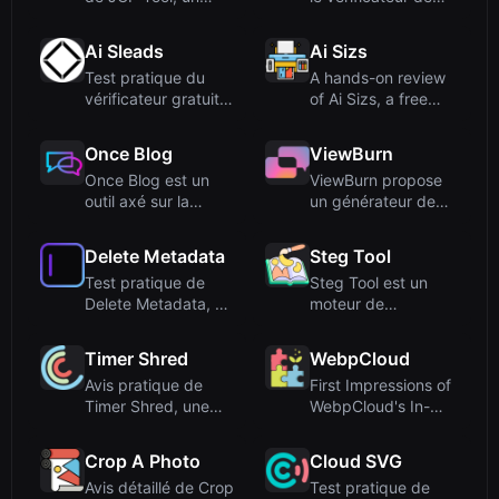
convertisseur de
similarité de texte ...
formats ...
Ai Sleads
Ai Sizs
Test pratique du
A hands-on review
vérificateur gratuit
of Ai Sizs, a free
de force des mots
online tool for SSIM-
de p...
ba...
Once Blog
ViewBurn
Once Blog est un
ViewBurn propose
outil axé sur la
un générateur de
confidentialité pour
liens « burn after
créer...
reading...
Delete Metadata
Steg Tool
Test pratique de
Steg Tool est un
Delete Metadata, un
moteur de
outil en ligne gratuit
stéganographie
...
gratuit, 100 % côt...
Timer Shred
WebpCloud
Avis pratique de
First Impressions of
Timer Shred, une
WebpCloud's In-
horloge plein écran
Browser Image
gratui...
StitcherUp...
Crop A Photo
Cloud SVG
Avis détaillé de Crop
Test pratique de