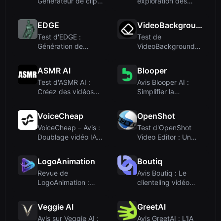
Générateur de clips
exploration des
de podcast par...
petites amies vi...
EDGE
VideoBackgroundRemover
Test d'EDGE :
Test de
Génération de
VideoBackgroundRemove
danse éditable à
: Suppression d'arr...
parti...
ASMR AI
Blooper
Test d'ASMR AI :
Avis Blooper AI :
Créez des vidéos
Simplifier la
ASMR immersives ...
préproduction
avec...
VoiceCheap
OpenShot
VoiceCheap – Avis :
Test d'OpenShot
Doublage vidéo IA,
Video Editor : Un
synchronisa...
logiciel gratuit...
LogoAnimation
Boutiq
Revue de
Avis Boutiq : Le
LogoAnimation :
clienteling vidéo
Propositions de
boosté par l'IA...
mouvement...
Veggie AI
GreetAI
Avis sur Veggie AI :
Avis GreetAI : L'IA