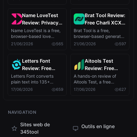
into ...
with a...
Fake Friends
Light
Name LoveTest
Brat Tool Review:
Review: Privacy-
Free Charli XCX
First Love
Style Brat Text
Name LoveTest is a free,
Brat Tool is a free,
browser-based love
browser-based generator
Calculator with
Generator
calculator that turns name
that recreates Charli
21/06/2026
565
21/06/2026
597
Shareable Images
pairs int...
XCX's brat al...
Letters Font
Aitools Test
Review: Free
Review: Free
Unicode Font
Browser-Based
Letters Font converts
A hands-on review of
plain text into 135+
Aitools Test, a free
Generator for
AI Detector,
stylish Unicode fonts with
privacy-first browser tool
17/06/2026
659
17/06/2026
627
Instagram &
Token Counter &
no signup ...
combining A...
More
Cost Estimator
NAVIGATION
Sites web de
Outils en ligne
345tool