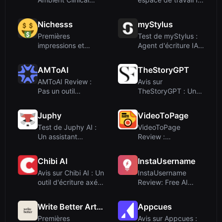
Intelligence po...
multi-m...
Nichesss
myStylus
Premières
Test de myStylus :
impressions et
Agent d'écriture IA
intégration
de niveau d...
AMToAI
TheStoryGPT
AMToAI Review :
Avis sur
Pas un outil
TheStoryGPT : Une
d'écriture IA, mais
application de
u...
narratio...
Juphy
VideoToPage
Test de Juphy AI :
VideoToPage
Un assistant
Review :
commercial 24h/24
Transformez vos
...
vidéos en con...
Chibi AI
InstaUsername
Avis sur Chibi AI : Un
InstaUsername
outil d'écriture axé
Review: Free AI
sur le...
Instagram
Username G...
Write Better Articles
Appcues
Premières
Avis sur Appcues :