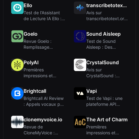
Ello
transcribetotext.org
Test de l'Assistant
Avis sur
de Lecture IA Ello :
transcribetotext.org
Technolog...
: Convertisseur IA
d...
Goelo
Sound Aisleep
Revue Goelo :
Test de Sound
Remplissage
Aisleep : Des
automatique de
histoires du coucher
Salesforc...
p...
PolyAI
CrystalSound
Premières
Avis sur
impressions et
CrystalSound :
intégration
application de
suppression...
Brightcall
Vapi
Brightcall AI Review
Test de Vapi : une
: Appels vocaux par
plateforme API
IA et ges...
puissante pour c...
clonemyvoice.io
The Art of Charm
Revue de
Premières
CloneMyVoice :
impressions et
Clonage vocal IA
aperçu de la