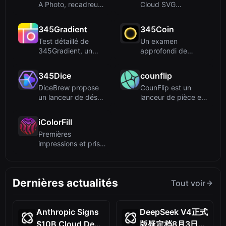
A Photo, recadreur
Cloud SVG
d'images en lot
(cloudsvg.com), un
gra...
convertisseur ...
345Gradient
345Coin
Test détaillé de
Un examen
345Gradient, un
approfondi de
outil gratuit en ligne
coinrot, un
pour...
simulateur de lancer
345Dice
counflip
de ...
DiceBrew propose
CounFlip est un
un lanceur de dés
lanceur de pièce en
3D photoréaliste
ligne gratuit qui
avec une...
utilis...
iColorFill
Premières
impressions et prise
en main : En visitant
iColorF...
Dernières actualités
Tout voir
Anthropic Signs
DeepSeek V4正式
$10B Cloud Deal
版疑定档8月3日：