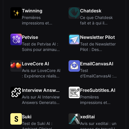
hyper-pers...
Storytelling for
Quick...
Twinning
Chatdesk
Premières
Ce que Chatdesk
impressions et
fait et à qui il
onboarding
s'adresse
Petvise
Newsletter Pilot
Test de Petvise AI :
Test de Newsletter
Soins pour animaux
Pilot : Des
24 h/24, 7...
newsletters IA
auto...
LoveCore AI
EmailCanvasAI
Avis sur LoveCore AI
Test
: Expérience réaliste
d'EmailCanvasAI :
de chat...
Générateur d'emails
HTML pr...
Interview Answers Generator
FreeSubtitles.AI
Avis sur AI Interview
Premières
Answers Generator :
impressions et
une tric...
intégration
Suki
xeditai
Test de Suki AI :
Avis sur xeditai : un
Ambient Clinical
espace de travail IA