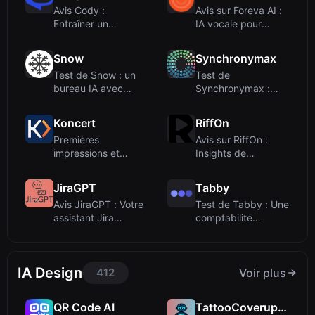
Avis Cody :
Avis sur Foreva AI :
Entraîner un
IA vocale pour
assistant IA sur
restaurants qu...
votre ba...
Snow
Synchronymax
Test de Snow : un
Test de
bureau IA avec
Synchronymax :
création d'applic...
Plateforme d'agents
IA pour...
Koncert
RiffOn
Premières
Avis sur RiffOn :
impressions et
Insights de
fonctionnalités
podcasts alimentés
principal...
p...
JiraGPT
Tabby
Avis JiraGPT : Votre
Test de Tabby : Une
assistant Jira
comptabilité
alimenté par l...
alimentée par l'I...
IA Design
412
Voir plus
QR Code AI
TattooCoverup.ai