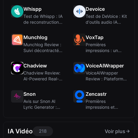
abordable...
plateforme.
Whispp
Devoice
Test de Whispp : IA
Test de DeVoice : Kit
de reconstruction
d'outils audio IA
vocale en te...
gratuit po...
Munchlog
VoxTap
Munchlog Review :
Premières
Suivi décontracté
impressions : un
des macros par...
outil pour l'état
d'esp...
Chadview
VoiceAIWrapper
Chadview Review:
VoiceAIWrapper
AI-Powered Real-
Review : Plateforme
Time Interview As...
IA vocale en ma...
Snon
Zencastr
Avis sur Snon AI
Premières
Lyric Generator :
impressions et
des paroles san...
processus
d’intégrationEn...
IA Vidéo
218
Voir plus