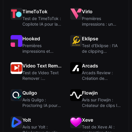
Générateur de
YouTube viral...
vidéos parl...
TimeToTok
Virlo
Test de TimeToTok :
Premières
Copilote IA pour la
impressions : un
croissance...
tableau de bord
d'écout...
Hooked
Eklipse
Premières
Test d'Eklipse : l'IA
impressions et
de clipping
expérience
automatique pour...
d'intégration
Video Text Remover
Arcads
Test de Video Text
Arcads Review :
Remover :
Création de
Nettoyage par IA
publicités vidéo
pour...
assis...
Quilgo
Flowjin
Avis Quilgo :
Avis sur Flowjin :
Proctoring IA pour
Créateur de clips IA
des évaluations e...
pour les m...
Yolt
Xeve
Avis sur Yolt :
Test de Xeve AI :