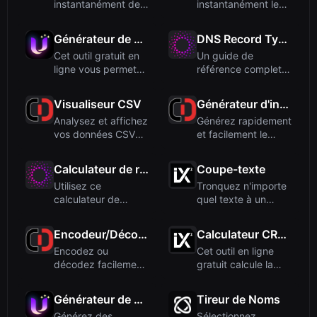
instantanément des
instantanément les
nombres binaires en
pourcentages, les
texte li...
augmentations ...
Générateur de chaînes aléatoires
DNS Record Types
Cet outil gratuit en
Un guide de
ligne vous permet
référence complet
de générer des
sur les types
chaîne...
d'enregistrement...
Visualiseur CSV
Générateur d'intégration Google Maps
Analysez et affichez
Générez rapidement
vos données CSV
et facilement le
en tableau formaté
code d'intégration
avec...
Googl...
Calculateur de résolution d'écran
Coupe-texte
Utilisez ce
Tronquez n'importe
calculateur de
quel texte à un
résolution d'écran
nombre défini de
en ligne gratu...
caractèr...
Encodeur/Décodeur de pourcentage
Calculateur CRC32
Encodez ou
Cet outil en ligne
décodez facilement
gratuit calcule la
du texte en
somme de contrôle
pourcentage pour
CRC3...
Générateur de hachage SRI
Tireur de Noms
u...
Générez des
Sélectionnez