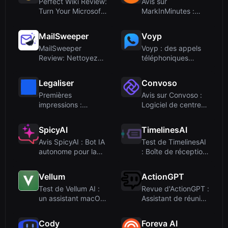
Perfect Wiki Review:
Avis sur
Turn Your Microsoft
MarkInMinutes :
Teams Kno...
Notation assistée
par IA ...
MailSweeper
Voyp
MailSweeper
Voyp : des appels
Review: Nettoyez
téléphoniques
votre Gmail avec
assistés par IA po...
l'IA...
Legaliser
Convoso
Premières
Avis sur Convoso :
impressions :
Logiciel de centre
Intégration et
d'appels ali...
interface
SpicyAI
TimelinesAI
Avis SpicyAI : Bot IA
Test de TimelinesAI
autonome pour la
: Boîte de réception
monétisatio...
unifiée e...
Vellum
ActionGPT
Test de Vellum AI :
Revue d'ActionGPT :
un assistant macOS
Assistant de réunion
proactif qu...
en temps ...
Cody
Foreva AI