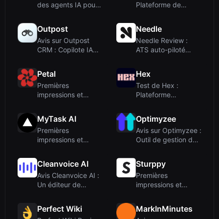
des agents IA pour
Plateforme de
l'automatis...
support client omn...
Outpost
Needle
Avis sur Outpost
Needle Review :
CRM : Copilote IA
ATS auto-piloté
pour les entrep...
pour les équipes A...
Petal
Hex
Premières
Test de Hex :
impressions et
Plateforme
intégration
d'analyse basée sur
l'IA ...
MyTask AI
Optimyzee
Premières
Avis sur Optimyzee :
impressions et
Outil de gestion de
intégration
campagnes...
Cleanvoice AI
Sturppy
Avis Cleanvoice AI :
Premières
Un éditeur de
impressions et
podcasts AI qui...
fonctionnalités
principal...
Perfect Wiki
MarkInMinutes