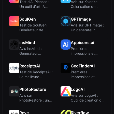
Test d'AI Picasso :
Avis sur Kolorize :
Un outil d'art IA
Colorisation de
amusant qui ...
photos par IA ...
SoulGen
GPTImage
Test de SoulGen :
Avis sur GPTImage :
Générateur de
Un générateur
vidéos IA gratuit ...
d'images IA mult...
insMind
Appicons.ai
Avis insMind :
Premières
Générateur
impressions et
d'images et de
intégration
vidéos IA...
ReceiptsAI
GeoFinderAI
Test de ReceiptsAI :
Premières
La meilleure
impressions et
application de r...
workflow principal
PhotoRestore
LogoAI
Avis sur
Avis sur LogoAI :
PhotoRestore : une
Outil de création de
restauration de
logo et d'i...
photos...
Reve
Riverflow