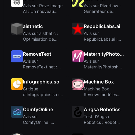
Avis sur Reve Image
Avis sur Riverflow :
AI : Un nouveau
Générateur de
concurrent dan...
Créations de Ma...
aisthetic
RepublicLabs.ai
Avis sur aisthetic :
Avis sur
Optimisation de
RepublicLabs.ai :
garde-robe pa...
Génération d'images
et ...
RemoveText
MaternityPhotoshoot
Avis sur
Avis sur
RemoveText.net :
MaternityPhotoshoot
Outil AI gratuit pour
: Photos de
su...
maternité...
Infographics.so
Machine Box
Critique
Machine Box
d'Infographics.so :
Review: modèles
Générateur
d'IA auto-hébergés
d'infograp...
pou...
ComfyOnline
Angsa Robotics
Avis sur
Test d'Angsa
ComfyOnline :
Robotics : Robot
Exécuter des
autonome de
workflows Comf...
ramassag...