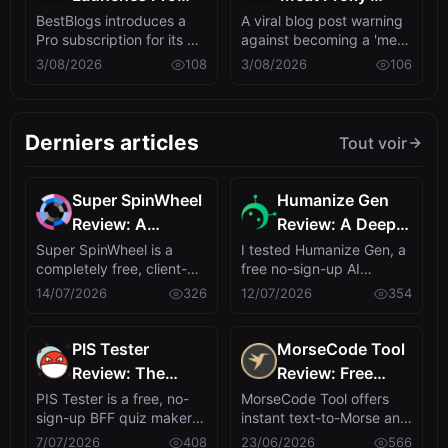
Platform
Tier with AI-
Problem: Are
BestBlogs introduces a
A viral blog post warning
Pro subscription for its AI-
against becoming a 'meat
Personalized
Humans Doing
powered reading
proxy' for AI systems
3/08/2026
108
3/08/2026
106
Daily Briefings,
the Dirty Work?
assistant, of...
ignited...
Early Bird at
$4.9/mo
Derniers articles
Tout voir
Super SpinWheel
Humanize Gen
Review: A
Review: A Deep
Privacy-First Free
Dive into This
Super SpinWheel is a
I tested Humanize Gen, a
completely free, client-
free no-sign-up AI
Wheel Spinner
Free AI
side wheel spinner that
humanizer that turns
14/07/2026
326
12/07/2026
354
for Random Picks
Humanizer
runs entire...
robotic text in...
PIS Tester
MorseCode Tool
Review: The
Review: Free
Zero-AI
Online Text to
PIS Tester is a free, no-
MorseCode Tool offers
sign-up BFF quiz maker
instant text-to-Morse and
Friendship Quiz
Morse Converter
that turns self-revelation
Morse-to-text translation
7/07/2026
408
23/06/2026
566
That Exposes
with Audio &