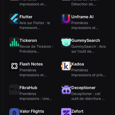
impressions et
Détection de
onboarding
tendances
alimentée ...
Flutter
Unframe AI
Avis sur Flutter : le
Premières
framework
impressions et
multiplateforme
intégration
de...
Tickeron
GummySearch
Revue de Tickeron :
GummySearch : Avis
Prévisions
sur l'outil de
boursières basées
recherche Reddit...
s...
Flash Notes
Kadoa
Premières
Premières
impressions et
impressions et prise
concept principal
en main
FikraHub
Deceptioner
Premières
Deceptioner : cet
impressions : Une
outil de réécriture IA
plateforme pour
peut-il v...
l'inno...
Valor Flights
Zefort