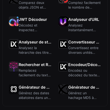
Comparez deux
Comptez facilement
objets JSON et
le nombre de
voyez
voyelles et de
instantanément les
consonnes dan...
JWT Décodeur
Analyseur d'URL
différ...
Décodez et
Analysez
inspectez
instantanément
gratuitement les
n'importe quelle
JSON Web Tokens
URL pour afficher
Analyseur de structure de titres
Convertisseur d'énergie
(JWT) ...
s...
Analysez la
Convertissez entre
hiérarchie des titres
diverses unités
(H1, H2, H3, etc.) de
d'énergie et de
tout...
travail, ...
Rechercher et Remplacer
Encodeur/Décodeur ROT13
Remplacez
Encodez ou
facilement du texte
décodez du texte
dans n'importe
avec le chiffrement
quelle chaîne, ...
ROT13. Cet o...
Générateur de dates aléatoires
Générateur de hachage MD5
Générez des dates
Générez un
aléatoires dans une
hachage MD5 à
plage spécifiée.
partir de n'importe
Créez...
quel texte rapi...