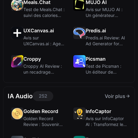
Meals.Chat
MUJO AI
Test de Meals.Chat :
Avis sur MUJO AI :
suivi des calories
Un générateur
par photo ...
d'images IA multi...
UXCanvas.ai
Predis.ai
Avis sur
Predis.ai Review: AI
UXCanvas.ai : Agent
Ad Generator for
de conception
High-Convert...
UI/UX A...
Croppy
Picsman
Croppy AI Review :
Test de Picsman :
un recadrage
Un éditeur de
intelligent d'imag...
photos IA et génér...
IA Audio
252
Voir plus
Golden Record
InfoCaptor
Golden Record
Avis sur InfoCaptor
Review : Souvenirs
AI : Transformez les
audio alimentés p...
vidéos Yo...