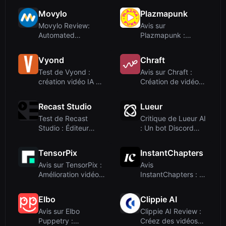
Movylo
Plazmapunk
Movylo Review:
Avis sur
Automated
Plazmapunk :
Marketing for Local
Générateur de
Busin...
vidéos musical...
Vyond
Chraft
Test de Vyond :
Avis sur Chraft :
création vidéo IA de
Création de vidéos
niveau entrep...
IA par chat p...
Recast Studio
Lueur
Test de Recast
Critique de Lueur AI
Studio : Éditeur
: Un bot Discord
vidéo IA pour
pour la géné...
mark...
TensorPix
InstantChapters
Avis sur TensorPix :
Avis
Amélioration vidéo
InstantChapters : un
et image p...
outil d'IA pour les
horo...
Elbo
Clippie AI
Avis sur Elbo
Clippie AI Review :
Puppetry :
Créez des vidéos