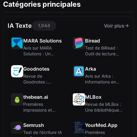
Catégories principales
IA Texte
1,944
Voir plus
MARA Solutions
Biread
Avis sur MARA
Test de BiRead :
Solutions : Un
Outil de lecture
logiciel de gestion
bilingue gratuit...
d...
Goodnotes
Arka
Revue de
Avis sur Arka :
Goodnotes :
Informations en
application de prise
temps réel sur les...
de notes...
thebean.ai
MLBox
Premières
Revue de MLBox :
impressions et
Une bibliothèque
intégration
AutoML open-sour...
Semrush
YourMed.App
Test de l'écriture IA
Premières