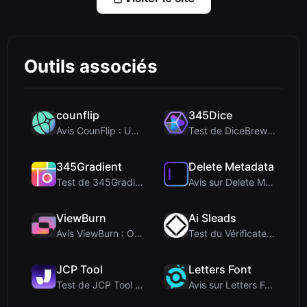
Outils associés
counflip
345Dice
Avis CounFlip : Un outil simple de lancer de pièce...
Test de DiceBrew : un lanceur de dés 3D respectueu...
345Gradient
Delete Metadata
Test de 345Gradient : un générateur de dégradés 2K...
Avis sur Delete Metadata : un outil de confidentia...
ViewBurn
Ai Sleads
Avis ViewBurn : Outil gratuit de « burn after read...
Test du Vérificateur de Force des Mots de Passe d'...
JCP Tool
Letters Font
Test de JCP Tool : Convertisseur de données côté c...
Avis sur Letters Font : Générateur gratuit de poli...