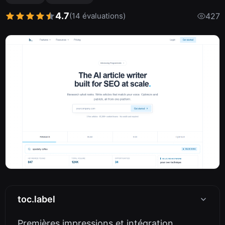
4.7
(14 évaluations)
427
toc.label
Premières impressions et intégration