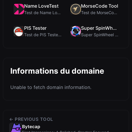
Name LoveTest
MorseCode Tool
Test de Name LoveTest : un calculateur d'amour axé...
Test de MorseCode Tool : Convertisseur en ligne gr...
PIS Tester
Super SpinWheel
Test de PIS Tester : Le quiz d’amitié sans IA qui ...
Super SpinWheel Review: A Privacy-First Free Wheel...
Informations du domaine
Unable to fetch domain information.
← PREVIOUS TOOL
Bytecap