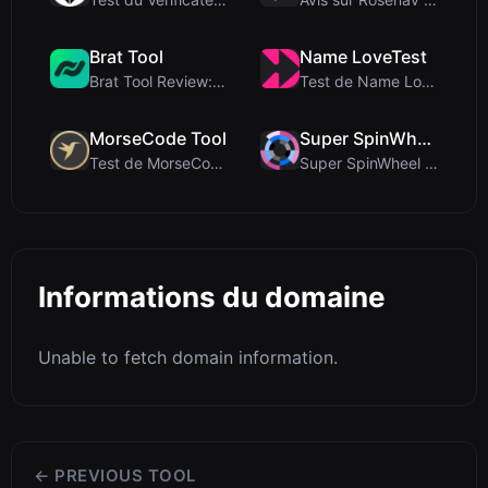
Brat Tool
Name LoveTest
Brat Tool Review: Free Charli XCX Style Brat Text ...
Test de Name LoveTest : un calculateur d'amour axé...
MorseCode Tool
Super SpinWheel
Test de MorseCode Tool : Convertisseur en ligne gr...
Super SpinWheel Review: A Privacy-First Free Wheel...
Informations du domaine
Unable to fetch domain information.
← PREVIOUS TOOL