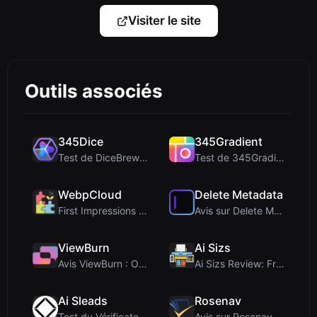
Visiter le site
Outils associés
345Dice
345Gradient
Test de DiceBrew : un lanceur de dés 3D respectueu...
Test de 345Gradient : un générateur de dégradés 2K...
WebpCloud
Delete Metadata
First Impressions of WebpCloud's In-Browser Image ...
Avis sur Delete Metadata : un outil de confidentia...
ViewBurn
Ai Sizs
Avis ViewBurn : Outil gratuit de « burn after read...
Ai Sizs Review: Free, Private Image Similarity & B...
Ai Sleads
Rosenav
Test du Vérificateur de Force des Mots de Passe d'...
Avis sur Rosenav : Outil gratuit en ligne de vérif...