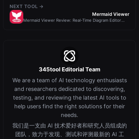
NEXT TOOL →
Mermaid Viewer
Mermaid Viewer Review: Real-Time Diagram Editor
with AI Assistance
345tool Editorial Team
We are a team of AI technology enthusiasts
and researchers dedicated to discovering,
testing, and reviewing the latest AI tools to
help users find the right solutions for their
needs.
我们是一支由 AI 技术爱好者和研究人员组成的
团队，致力于发现、测试和评测最新的 AI 工