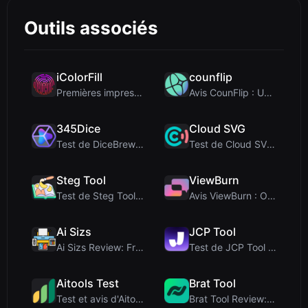
Outils associés
iColorFill
counflip
Premières impressions et prise en main
Avis CounFlip : Un outil simple de lancer de pièce...
345Dice
Cloud SVG
Test de DiceBrew : un lanceur de dés 3D respectueu...
Test de Cloud SVG : Convertisseur d'images gratuit...
Steg Tool
ViewBurn
Test de Steg Tool : La solution ultime de stéganog...
Avis ViewBurn : Outil gratuit de « burn after read...
Ai Sizs
JCP Tool
Ai Sizs Review: Free, Private Image Similarity & B...
Test de JCP Tool : Convertisseur de données côté c...
Aitools Test
Brat Tool
Test et avis d'Aitools Test : un détecteur d'IA gr...
Brat Tool Review: Free Charli XCX Style Brat Text ...