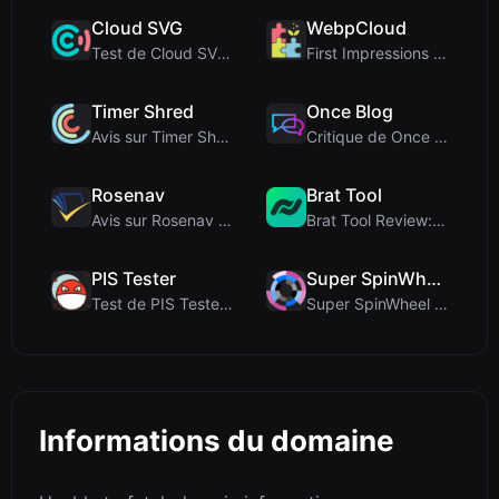
Cloud SVG
WebpCloud
Test de Cloud SVG : Convertisseur d'images gratuit...
First Impressions of WebpCloud's In-Browser Image ...
Timer Shred
Once Blog
Avis sur Timer Shred : Un minuteur plein écran gra...
Critique de Once Blog : Articles éphémères et part...
Rosenav
Brat Tool
Avis sur Rosenav : Outil gratuit en ligne de vérif...
Brat Tool Review: Free Charli XCX Style Brat Text ...
PIS Tester
Super SpinWheel
Test de PIS Tester : Le quiz d’amitié sans IA qui ...
Super SpinWheel Review: A Privacy-First Free Wheel...
Informations du domaine