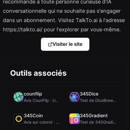
recommande à toute personne curieuse d'IA
conversationnelle qui ne souhaite pas s'engager
dans un abonnement. Visitez TalkTo.ai à l'adresse
https://talkto.ai/ pour l'explorer par vous-même.
Visiter le site
Outils associés
counflip
345Dice
Avis CounFlip : Un outil simple de lancer de pièce...
Test de DiceBrew : un lanceur de dés 3D respectueu...
345Coin
345Gradient
Avis sur coinrot : Un simulateur de lancer de pièc...
Test de 345Gradient : un générateur de dégradés 2K...