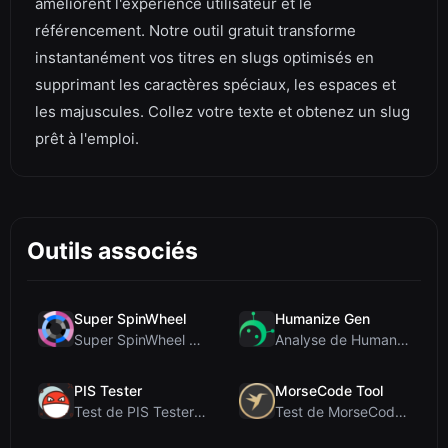
améliorent l'expérience utilisateur et le
référencement. Notre outil gratuit transforme
instantanément vos titres en slugs optimisés en
supprimant les caractères spéciaux, les espaces et
les majuscules. Collez votre texte et obtenez un slug
prêt à l'emploi.
Outils associés
Super SpinWheel
Humanize Gen
Super SpinWheel Review: A Privacy-First Free Wheel...
Analyse de Humanize Gen : Plongée au cœur de cet h...
PIS Tester
MorseCode Tool
Test de PIS Tester : Le quiz d’amitié sans IA qui ...
Test de MorseCode Tool : Convertisseur en ligne gr...