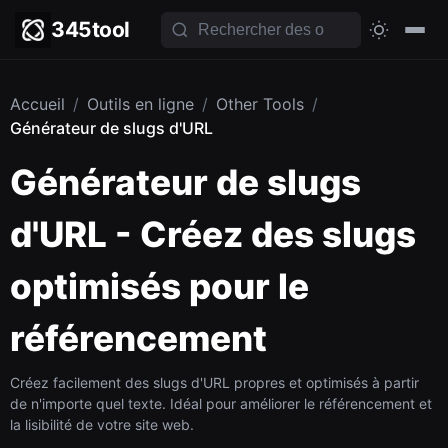
345tool
Accueil
/
Outils en ligne
/
Other Tools
/
Générateur de slugs d'URL
Générateur de slugs
d'URL - Créez des slugs
optimisés pour le
référencement
Créez facilement des slugs d'URL propres et optimisés à partir
de n'importe quel texte. Idéal pour améliorer le référencement et
la lisibilité de votre site web.