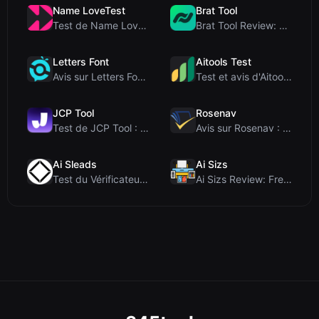
Name LoveTest
Brat Tool
Test de Name LoveTest : un calculateur d'amour axé...
Brat Tool Review: Free Charli XCX Style Brat Text ...
Letters Font
Aitools Test
Avis sur Letters Font : Générateur gratuit de poli...
Test et avis d'Aitools Test : un détecteur d'IA gr...
JCP Tool
Rosenav
Test de JCP Tool : Convertisseur de données côté c...
Avis sur Rosenav : Outil gratuit en ligne de vérif...
Ai Sleads
Ai Sizs
Test du Vérificateur de Force des Mots de Passe d'...
Ai Sizs Review: Free, Private Image Similarity & B...