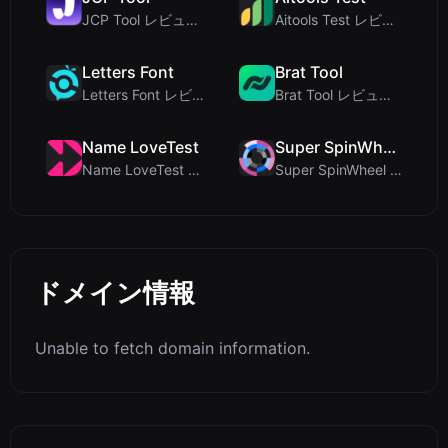
JCP Tool レビュー: JSON、CSV、YAML、XML対応の無料クライアントサイドデータ変...
Aitools Test レビュー：無料ブラウザベースのAI検出器、トークンカウンター、コスト見積も...
Letters Font
Brat Tool
Letters Font レビュー：Instagramなどで使える無料Unicodeフォントジェネレ...
Brat Tool レビュー：無料のCharli XCX風Bratテキスト生成ツール
Name LoveTest
Super SpinWheel
Name LoveTest レビュー：プライバシー重視で画像を共有できる恋愛相性計算ツール
Super SpinWheel レビュー：プライバシー最優先の無料ホイールスピナーでランダム抽選
ドメイン情報
Unable to fetch domain information.