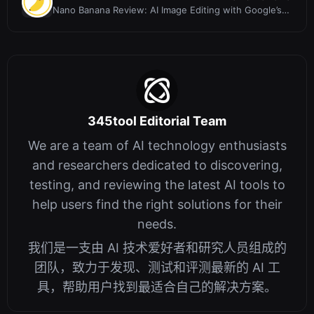
Nano Banana Review: AI Image Editing with Google’s
Newest Model
345tool Editorial Team
We are a team of AI technology enthusiasts
and researchers dedicated to discovering,
testing, and reviewing the latest AI tools to
help users find the right solutions for their
needs.
我们是一支由 AI 技术爱好者和研究人员组成的
团队，致力于发现、测试和评测最新的 AI 工
具，帮助用户找到最适合自己的解决方案。