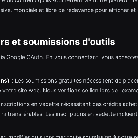
iété du contenu qu'ils soumettent via notre platefor
ive, mondiale et libre de redevance pour afficher et 
rs et soumissions d'outils
 via Google OAuth. En vous connectant, vous acceptez
iens)：
Les soumissions gratuites nécessitent de place
votre site web. Nous vérifions ce lien lors de l'exam
inscriptions en vedette nécessitent des crédits ache
ni transférables. Les inscriptions en vedette incluen
er, modifier ou supprimer toute soumission à notre se