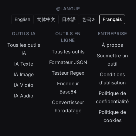
LANGUE
English
简体中文
日本語
한국어
Français
OUTILS IA
OUTILS EN
ENTREPRISE
LIGNE
Tous les outils
À propos
Tous les outils
IA
Soumettre un
Formateur JSON
IA Texte
outil
Testeur Regex
IA Image
Conditions
d'utilisation
Encodeur
IA Vidéo
Base64
Politique de
IA Audio
confidentialité
Convertisseur
horodatage
Politique de
cookies