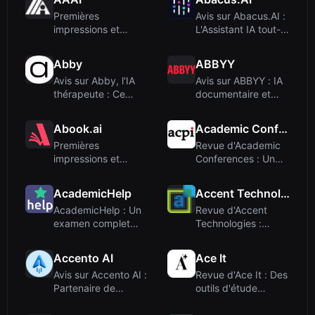
Premières
Avis sur Abacus.AI :
impressions et
L'Assistant IA tout-
intégration
en-un pou...
Abby
ABBYY
Avis sur Abby, l'IA
Avis sur ABBYY : IA
thérapeute : Ce
documentaire et
compagnon de s...
automatisation...
Abook.ai
Academic Conferences
Premières
Revue d'Academic
impressions et
Conferences : Un
interface
hub mondial pour...
AcademicHelp
Accent Technologies
AcademicHelp : Un
Revue d'Accent
examen complet
Technologies :
d’un hub
Plateforme de
académiq...
Revenu...
Accento AI
Ace It
Avis sur Accento AI :
Revue d'Ace It : Des
Partenaire de
outils d'étude
contenu Linked...
propulsés par ...