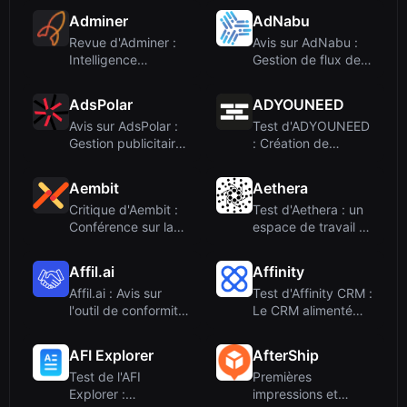
Adminer
AdNabu
Revue d'Adminer :
Avis sur AdNabu :
Intelligence
Gestion de flux de
concurrentielle
produits alim...
pou...
AdsPolar
ADYOUNEED
Avis sur AdsPolar :
Test d'ADYOUNEED
Gestion publicitaire
: Création de
par IA po...
publicités par IA e...
Aembit
Aethera
Critique d'Aembit :
Test d'Aethera : un
Conférence sur la
espace de travail AI
sécurité de ...
Agent tou...
Affil.ai
Affinity
Affil.ai : Avis sur
Test d'Affinity CRM :
l'outil de conformité
Le CRM alimenté
IA pour ...
par l'IA pou...
AFI Explorer
AfterShip
Test de l'AFI
Premières
Explorer :
impressions et