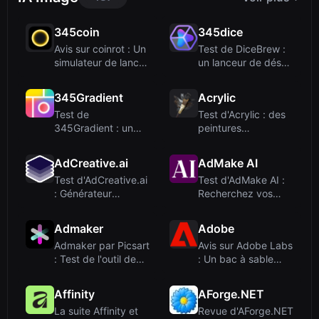
345coin
345dice
Avis sur coinrot : Un
Test de DiceBrew :
simulateur de lancer
un lanceur de dés
de pièc...
3D respectueu...
345Gradient
Acrylic
Test de
Test d'Acrylic : des
345Gradient : un
peintures
générateur de
personnalisées par
dégradés 2K...
...
AdCreative.ai
AdMake AI
Test d'AdCreative.ai
Test d'AdMake AI :
: Générateur
Recherchez vos
d'annonces IA po...
concurrents et c...
Admaker
Adobe
Admaker par Picsart
Avis sur Adobe Labs
: Test de l'outil de
: Un bac à sable
création ...
pour les expé...
Affinity
AForge.NET
La suite Affinity et
Revue d'AForge.NET