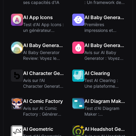
ses capacités d'IA
: Un framework de
vision par or...
AI App Icons
AI Baby Generator
Test d'AI App Icons :
Premières
un générateur
impressions et
d'icônes rapid...
interface
AI Baby Generator
AI Baby Generator
AI Baby Generator
Avis sur AI Baby
Review: Voyez le
Generator : Voyez
visage de votre...
votre futur enf...
AI Character Generator
AI Clearing
Avis sur l'AI
Test AI Clearing :
Character Generator
Une plateforme
: un créateur de...
alimentée par l'...
AI Comic Factory
AI Diagram Maker
Avis sur AI Comic
Test d'AI Diagram
Factory : Générer
Maker :
des bandes des...
Transformez du
texte en ...
AI Geometric
AI Headshot Generator