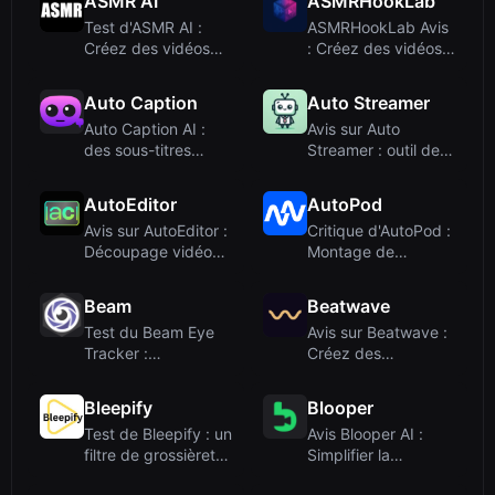
ASMR AI
ASMRHookLab
Test d'ASMR AI :
ASMRHookLab Avis
Créez des vidéos
: Créez des vidéos
ASMR immersives ...
ASMR virales a...
Auto Caption
Auto Streamer
Auto Caption AI :
Avis sur Auto
des sous-titres
Streamer : outil de
rapides par IA p...
création de cour...
AutoEditor
AutoPod
Avis sur AutoEditor :
Critique d'AutoPod :
Découpage vidéo
Montage de
par IA pour ...
podcast
automatiqu...
Beam
Beatwave
Test du Beam Eye
Avis sur Beatwave :
Tracker :
Créez des
transformez votre
visualiseurs
webca...
musicau...
Bleepify
Blooper
Test de Bleepify : un
Avis Blooper AI :
filtre de grossièretés
Simplifier la
alime...
préproduction