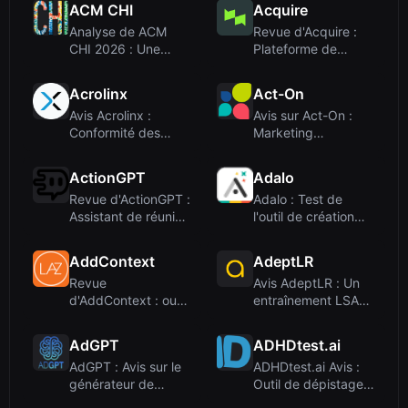
ACM CHI
Acquire
Analyse de ACM
Revue d'Acquire :
CHI 2026 : Une
Plateforme de
plateforme de
support client omn...
confér...
Acrolinx
Act-On
Avis Acrolinx :
Avis sur Act-On :
Conformité des
Marketing
contenus
Automation
d'entrepri...
Alimentée p...
ActionGPT
Adalo
Revue d'ActionGPT :
Adalo : Test de
Assistant de réunion
l'outil de création
en temps ...
d'applications...
AddContext
AdeptLR
Revue
Avis AdeptLR : Un
d'AddContext : outil
entraînement LSAT
d'écriture IA ou
piloté par l'A...
domain...
AdGPT
ADHDtest.ai
AdGPT : Avis sur le
ADHDtest.ai Avis :
générateur de
Outil de dépistage
publicités IA qu...
en ligne gra...