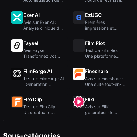
l'animation ...
et de...
Exer AI
EzUGC
Avis sur Exer AI :
Premières
Analyse clinique du
impressions et
mouvement s...
processus
d'intégration
Faysell
Film Riot
Avis Faysell :
Test de Film Riot :
Transformez vos
Une plateforme
photos de produits
d'apprentissage...
...
FilmForge AI
Fineshare
Test de FilmForge AI
Avis sur Fineshare :
: Génération
Une suite tout-en-
instantanée de v...
un de créat...
FlexClip
Fliki
Test de FlexClip :
Avis sur Fliki :
Un créateur et
générateur de
éditeur vidéo to...
vidéos IA pour
tran...
Sous-catégories