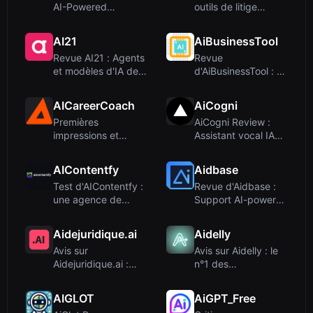
AI-Powered
outils de litige
Blogging for Quick
propulsés pa...
SE...
AI21
AiBusinessTool
Revue AI21 : Agents
Revue
et modèles d'IA de
d'AiBusinessTool : un
niveau entr...
service de
soumission ...
AICareerCoach
AiCogni
Premières
AiCogni Review :
impressions et
Assistant vocal IA
intégration pratique
pour Android a...
AIContentfy
Aidbase
Test d'AIContentfy :
Revue d'Aidbase :
une agence de
Support AI-powered
marketing propu...
pour startups...
Aidejuridique.ai
Aidelly
Avis sur
Avis sur Aidelly : le
Aidejuridique.ai :
n°1 des
Assistant juridique
planificateurs de
IA...
mé...
AIGLOT
AiGPT_Free