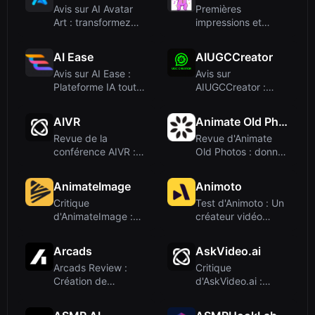
Avis sur AI Avatar
Premières
Art : transformez
impressions et
vos photos en...
facilité d'utilisation
AI Ease
AIUGCCreator
Avis sur AI Ease :
Avis sur
Plateforme IA tout-
AIUGCCreator :
en-un pour v...
Générateur de
vidéos UGC s...
AIVR
Animate Old Photos
Revue de la
Revue d'Animate
conférence AIVR :
Old Photos : donnez
une plateforme
vie à vos imag...
d'app...
AnimateImage
Animoto
Critique
Test d'Animoto : Un
d'AnimateImage :
créateur vidéo
Transformez vos
convivial pour ...
photos e...
Arcads
AskVideo.ai
Arcads Review :
Critique
Création de
d'AskVideo.ai :
publicités vidéo
Discutez avec des
assis...
vidéos ...