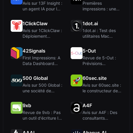
Avis sur 13F Insight :
Premières
un agent IA pour les
impressions : une
déclar...
approche centrée
sur l...
1ClickClaw
1dot.ai
Avis sur 1ClickClaw :
1dot.ai : Test des
Déploiement
utilitaires Mac
simplifié de bot...
boostés par l'I...
42Signals
5-Out
First Impressions: A
Revue de 5-Out :
Data Dashboard
Prévisions
Built for Bran...
alimentées par l’IA
po...
500 Global
60sec.site
Avis sur 500 Global :
Avis sur 60sec.site :
une société de
le constructeur de
capital-risqu...
sites web...
9xb
A4F
Revue de 9xb : Pas
Avis sur A4F : Des
un outil d'écriture IA,
consultants
mais un...
d'affaires basés
su...
AAAI
Abacus.AI