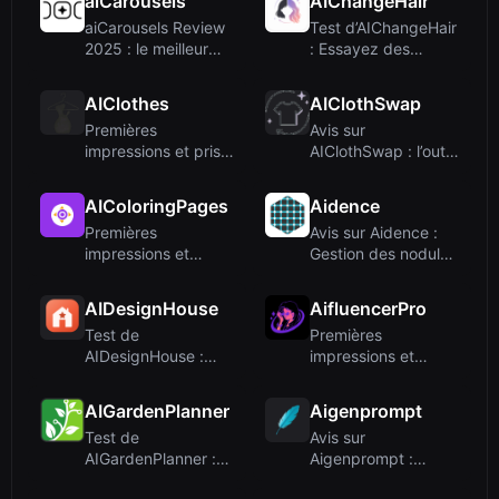
aiCarousels
AIChangeHair
aiCarousels Review
Test d’AIChangeHair
2025 : le meilleur
: Essayez des
créateur de ...
coiffures en lig...
AIClothes
AIClothSwap
Premières
Avis sur
impressions et prise
AIClothSwap : l’outil
en main
gratuit de
changeme...
AIColoringPages
Aidence
Premières
Avis sur Aidence :
impressions et
Gestion des nodules
interface
pulmonaires...
AIDesignHouse
AifluencerPro
Test de
Premières
AIDesignHouse :
impressions et
planificateur de
intégration
pièce et ...
AIGardenPlanner
Aigenprompt
Test de
Avis sur
AIGardenPlanner :
Aigenprompt :
Conception de
génération d'images