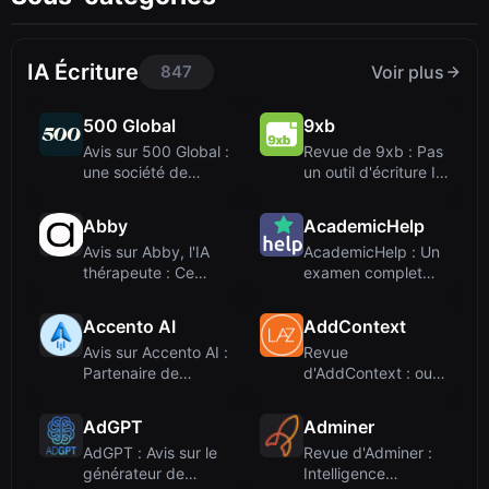
IA Écriture
847
Voir plus
500 Global
9xb
Avis sur 500 Global :
Revue de 9xb : Pas
une société de
un outil d'écriture IA,
capital-risqu...
mais un...
Abby
AcademicHelp
Avis sur Abby, l'IA
AcademicHelp : Un
thérapeute : Ce
examen complet
compagnon de s...
d’un hub
académiq...
Accento AI
AddContext
Avis sur Accento AI :
Revue
Partenaire de
d'AddContext : outil
contenu Linked...
d'écriture IA ou
domain...
AdGPT
Adminer
AdGPT : Avis sur le
Revue d'Adminer :
générateur de
Intelligence