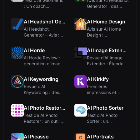
Test d'AI Geometric
Avis sur AI Headshot
: Un coach
Generator : des
d'entretien IA
portraits pro...
dégu...
AI Headshot Generator
AI Home Design
AI Headshot
Avis sur AI Home
Generator – Avis :
Design :
des portraits de
Transformez vos
qu...
pièces a...
AI Horde
AI Image Extender
AI Horde Review :
Revue d'AI Image
génération d'images
Extender : Étendez
gratuite et ...
vos images ave...
AI Keywording
AI Kirkify
Revue d'AI
Premières
Keywording : des
impressions et
métadonnées
intégration
d'image sa...
AI Photo Restorer
AI Photo Sorter
Test de AI Photo
Test d'AI Photo
Restorer : un outil
Sorter : un
gratuit pour ...
organisateur de
photos...
AI Picasso
AI Portraits