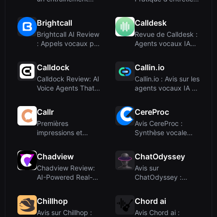
d'accent boost...
par la voi...
Brightcall
Calldesk
Brightcall AI Review
Revue de Calldesk :
: Appels vocaux par
Agents vocaux IA
IA et ges...
pour l'automa...
Calldock
Callin.io
Calldock Review: AI
Callin.io : Avis sur les
Voice Agents That
agents vocaux IA en
Close Leads ...
marqu...
Callr
CereProc
Premières
Avis CereProc :
impressions et
Synthèse vocale
intégration
neuronale pour
cen...
Chadview
ChatOdyssey
Chadview Review:
Avis sur
AI-Powered Real-
ChatOdyssey :
Time Interview As...
Opérateur
téléphonique IA a...
Chillhop
Chord ai
Avis sur Chillhop :
Avis Chord ai :