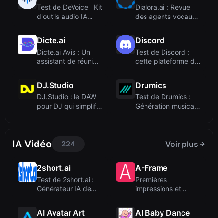
Test de DeVoice : Kit
Dialora.ai : Revue
d'outils audio IA
des agents vocaux
gratuit po...
IA pour la ve...
Dicte.ai
Discord
Dicte.ai Avis : Un
Test de Discord :
assistant de réunion
cette plateforme de
IA sécuris...
chat de grou...
DJ.Studio
Drumics
DJ.Studio : le DAW
Test de Drumics :
pour DJ qui simplifie
Génération musicale
la créati...
par IA avec ...
IA Vidéo
224
Voir plus
2short.ai
A-Frame
Test de 2short.ai :
Premières
Générateur IA de
impressions et
YouTube Short...
intégration
AI Avatar Art
AI Baby Dance