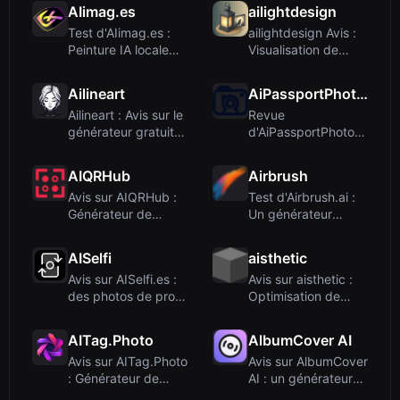
paysage pa...
IA stru...
AIimag.es
ailightdesign
Test d'AIimag.es :
ailightdesign Avis :
Peinture IA locale
Visualisation de
gratuite ave...
l'éclairage ...
Ailineart
AiPassportPhotos
Ailineart : Avis sur le
Revue
générateur gratuit
d'AiPassportPhotos :
de line...
un créateur de
photos d...
AIQRHub
Airbrush
Avis sur AIQRHub :
Test d'Airbrush.ai :
Générateur de
Un générateur
codes QR artistiq...
d'images IA gra...
AISelfi
aisthetic
Avis sur AISelfi.es :
Avis sur aisthetic :
des photos de profil
Optimisation de
IA abor...
garde-robe pa...
AITag.Photo
AlbumCover AI
Avis sur AITag.Photo
Avis sur AlbumCover
: Générateur de
AI : un générateur
tags et de de...
de pochette...