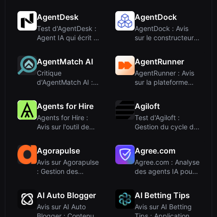
publications de l'US
onboarding
Air ...
AgentDesk
AgentDock
Test d'AgentDesk :
AgentDock : Avis
Agent IA qui écrit du
sur le constructeur
code et o...
visuel d'agen...
AgentMatch AI
AgentRunner
Critique
AgentRunner : Avis
d'AgentMatch AI :
sur la plateforme
Mise en relation des
d'automatisat...
ve...
Agents for Hire
Agiloft
Agents for Hire :
Test d'Agiloft :
Avis sur l'outil de
Gestion du cycle de
reporting co...
vie des contr...
Agorapulse
Agree.com
Avis sur Agorapulse
Agree.com : Analyse
: Gestion des
des agents IA pour
réseaux sociaux ...
l'automatis...
AI Auto Blogger
AI Betting Tips
Avis sur AI Auto
Avis sur AI Betting
Blogger : Contenu
Tips : Application de