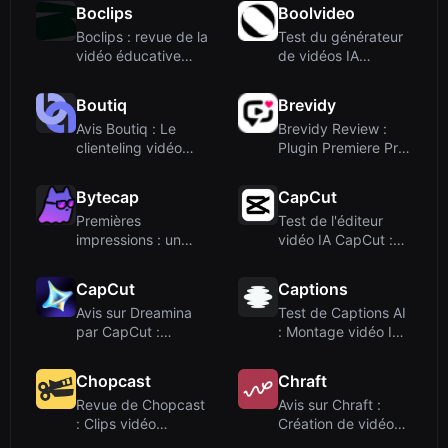
avec...
Boclips
Boolvideo
Boclips : revue de la
Test du générateur
vidéo éducative
de vidéos IA
curatoriale ...
Boolvideo : Transf...
Boutiq
Brevidy
Avis Boutiq : Le
Brevidy Review :
clienteling vidéo
Plugin Premiere Pro
boosté par l'IA...
alimenté par ...
Bytecap
CapCut
Premières
Test de l'éditeur
impressions : un
vidéo IA CapCut :
tableau de bord
un outil en li...
soigné ...
CapCut
Captions
Avis sur Dreamina
Test de Captions AI
par CapCut :
: Montage vidéo IA
Générateur
et avatars ...
d'images...
Chopcast
Chraft
Revue de Chopcast
Avis sur Chraft :
: Clips vidéo
Création de vidéos
LinkedIn clés en m...
IA par chat p...