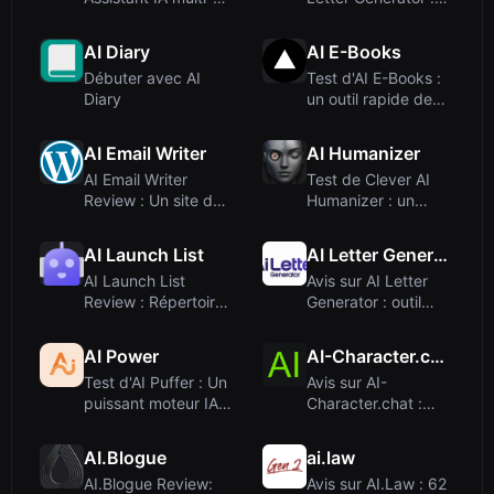
modèle tout-e...
des lettres o...
AI Diary
AI E-Books
Débuter avec AI
Test d'AI E-Books :
Diary
un outil rapide de
création de...
AI Email Writer
AI Humanizer
AI Email Writer
Test de Clever AI
Review : Un site de
Humanizer : un
jeu déguisé, p...
humaniseur de tex...
AI Launch List
AI Letter Generator
AI Launch List
Avis sur AI Letter
Review : Répertoires
Generator : outil
organisés pour...
gratuit de ré...
AI Power
AI-Character.chat
Test d'AI Puffer : Un
Avis sur AI-
puissant moteur IA
Character.chat :
pour Word...
Créez et discutez
ave...
AI.Blogue
ai.law
AI.Blogue Review:
Avis sur AI.Law : 62