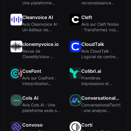
Une plateforme
reconnaissance
musicale lofi, ...
d'accords et suivi ...
Cleanvoice AI
Cleft
Avis Cleanvoice AI :
Avis sur Cleft Notes
Un éditeur de
: Transformez vos
podcasts AI qui...
divagations...
clonemyvoice.io
CloudTalk
Revue de
Avis CloudTalk :
CloneMyVoice :
Logiciel de centre
Clonage vocal IA
d'appels alime...
abordable...
CoeFont
Colibri.ai
Avis sur CoeFont :
Premières
Interprétation
impressions et
vocale IA en tem...
intégration
Cols AI
ConversationalTechSummit
Avis Cols AI : Une
ConversationalTechSumm
plateforme axée sur
: une analyse
les données...
approfondie...
Convoso
Corti