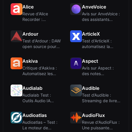
Alice
AnveVoice
Revue d'Alice
Avis sur AnveVoice :
Recorder :
des assistants
Transcription IA
vocaux IA qui ...
sécurisé...
Ardour
ArticleX
Test d'Ardour : DAW
Test d'ArticleX :
open source pour
automatisez la
ingénieurs au...
création de conte...
Askiva
Aspect
Critique d'Askiva :
Avis sur Aspect :
Automatisez les
des notes
entretiens de ...
d'entretien
alimentées...
Audialab
Audible
Audialab Test :
Test d’Audible :
Outils Audio IA
Streaming de livres
Éthiques pour
audio optimis...
Prod...
Audioatlas
AudioFlux
Audioatlas – Test :
Revue d'AudioFlux :
Le moteur de
Une puissante