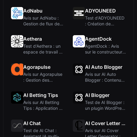
publicités IA qu...
concurrentielle
pou...
AdNabu
ADYOUNEED
Avis sur AdNabu :
Test d'ADYOUNEED
Gestion de flux de
: Création de
produits alim...
publicités par IA e...
Aethera
AgentDock
Test d'Aethera : un
AgentDock : Avis
espace de travail AI
sur le constructeur
Agent tou...
visuel d'agen...
Agorapulse
AI Auto Blogger
Avis sur Agorapulse
Avis sur AI Auto
: Gestion des
Blogger : Contenu
réseaux sociaux ...
IA illimité pou...
AI Betting Tips
AI Blogger
Avis sur AI Betting
Test de AI Blogger :
Tips : Application de
un plugin WordPress
prédicti...
d'écritur...
AI Chat
AI Cover Letter Generator
Test de AI Chat :
Avis sur AI Cover
Assistant IA multi-
Letter Generator :