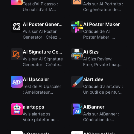
Test d'AI Picasso :
Avis sur AI Portraits :
Un outil d'art IA
Ce générateur de
amusant qui ...
photos de...
AI Poster Generator
AI Poster Maker
Avis sur AI Poster
Critique de AI
Generator : Créez
Poster Maker :
des affiches ...
générez des
affiches...
AI Signature Generator
Ai Sizs
Avis sur AI Signature
Ai Sizs Review:
Generator : Créateur
Free, Private Image
de sign...
Similarity & B...
AI Upscaler
aiart.dev
Test de AI Upscaler
Critique d'aiart.dev :
: Améliorateur
Un outil de peinture
d'images et de ...
IA min...
aiartapps
AIBanner
Avis aiartapps :
Avis sur AIBanner :
Votre plateforme
Génération de
centrale pour le...
bannières par IA...