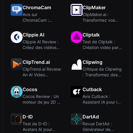
ChromaCam
ClipMaker
Avis sur
ClipMaker.ai :
ChromaCam :
Transformez vos
Suppression
vidéos YouTube en
d'arrière-plan et...
c...
Clippie AI
Cliptalk
Clippie AI Review :
Test de Cliptalk :
Créez des vidéos
Création vidéo par
YouTube viral...
IA pour les ...
ClipTrend.ai
Clipwing
ClipTrend.ai Review:
Critique de Clipwing
An AI Video
: Transformez des
Generator
vidéos long...
Obsesse...
Cocos
Cutback
Cocos Review : Un
Avis Cutback :
moteur de jeu 2D et
Assistant IA pour le
3D léger pou...
montage vidéo ...
D-ID
DartAd
Test de D-ID :
Revue DartAd :
Avatars AI pour
Générateur de