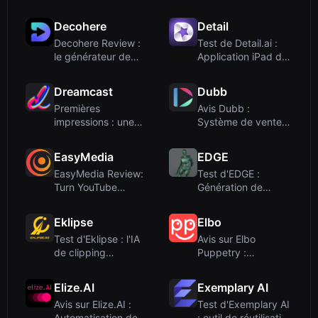
vidéo humaine et
vidéos publicitaires
ag...
...
Decohere
Detail
Decohere Review :
Test de Detail.ai :
le générateur de
Application iPad de
vidéos et de pe...
l'année 20...
Dreamcast
Dubb
Premières
Avis Dubb :
impressions : une
Système de vente
plateforme
vidéo propulsé par
technologiq...
l'...
EasyMedia
EDGE
EasyMedia Review:
Test d'EDGE :
Turn YouTube
Génération de
Videos Into Viral S...
danse éditable à
parti...
Eklipse
Elbo
Test d'Eklipse : l'IA
Avis sur Elbo
de clipping
Puppetry :
automatique pour...
Générateur de
vidéos parl...
Elize.AI
Exemplary AI
Avis sur Elize.AI :
Test d'Exemplary AI
Automatisation de
: outil de réutilisation