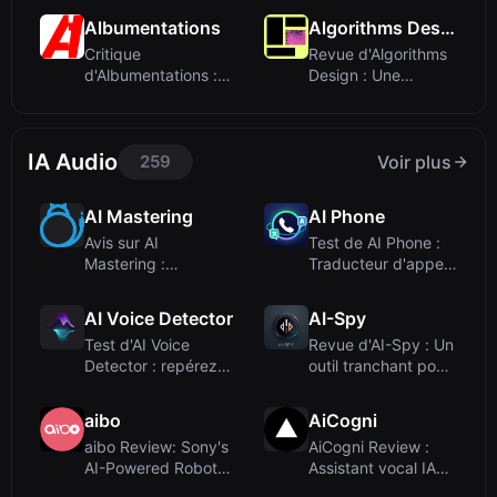
Albumentations
Algorithms Design
Critique
Revue d'Algorithms
d'Albumentations :
Design : Une
La bibliothèque
ressource
d'augm...
organisé...
IA Audio
259
Voir plus
AI Mastering
AI Phone
Avis sur AI
Test de AI Phone :
Mastering :
Traducteur d'appels
Mastering
en temps ré...
automatique en l...
AI Voice Detector
AI-Spy
Test d'AI Voice
Revue d'AI-Spy : Un
Detector : repérez
outil tranchant pour
l'audio généré ...
la détect...
aibo
AiCogni
aibo Review: Sony's
AiCogni Review :
AI-Powered Robotic
Assistant vocal IA
Dog Brings ...
pour Android a...