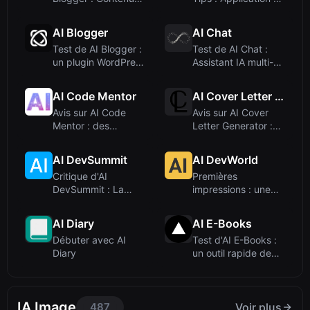
IA illimité pou...
prédicti...
AI Blogger
AI Chat
Test de AI Blogger :
Test de AI Chat :
un plugin WordPress
Assistant IA multi-
d'écritur...
modèle tout-e...
AI Code Mentor
AI Cover Letter Generator
Avis sur AI Code
Avis sur AI Cover
Mentor : des
Letter Generator :
explications de
des lettres o...
code...
AI DevSummit
AI DevWorld
Critique d'AI
Premières
DevSummit : La
impressions : une
conférence IA de
conférence, pas un
prem...
out...
AI Diary
AI E-Books
Débuter avec AI
Test d'AI E-Books :
Diary
un outil rapide de
création de...
IA Image
487
Voir plus