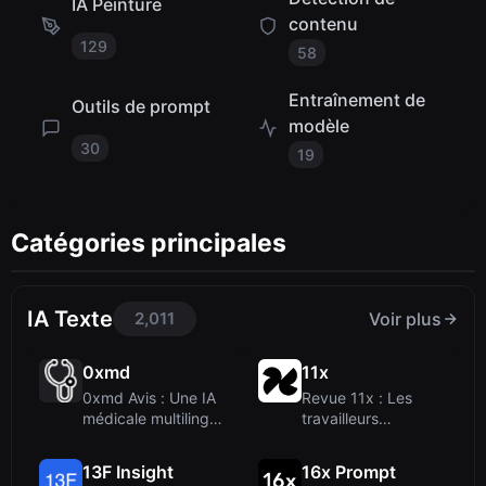
IA Peinture
contenu
129
58
Entraînement de
Outils de prompt
modèle
30
19
Catégories principales
IA Texte
2,011
Voir plus
0xmd
11x
0xmd Avis : Une IA
Revue 11x : Les
médicale multilingue
travailleurs
avec visio...
numériques IA pour
le...
13F Insight
16x Prompt