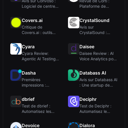
Avis sur Convoso :
Revue de Corti :
Logiciel de centre
Plateforme de
d'appels ali...
développement IA
po...
Covers.ai
CrystalSound
Critique de
Avis sur
Covers.ai : outils
CrystalSound :
vocaux IA pour les
application de
...
suppression...
Cyara
Daisee
Cyara Review:
Daisee Review : AI
Agentic AI Testing
Voice Analytics pour
for CX Assurance ...
l'assuranc...
Dasha
Databass AI
Premières
Avis sur Databass AI
impressions :
: Une startup de
rapidité et
musique géné...
orientation dé...
dbrief
Deciphr
Test de dbrief :
Test de Deciphr :
Automatisez les
Automatisez le
entretiens avec d...
contenu de
podcas...
Devoice
Dialora