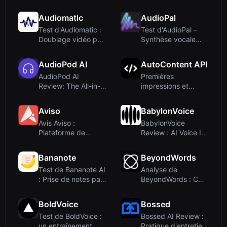
recherche musical...
bibliothèque ope...
Audiomatic
AudioPal
Test d'Audiomatic :
Test d'AudioPal –
Doublage vidéo par
Synthèse vocale
IA avec clo...
gratuite et inté...
AudioPod AI
AutoContent API
AudioPod AI
Premières
Review: The All-in-
impressions et
One AI Audio
proposition de
Studio...
valeur fon...
Aviso
BabylonVoice
Avis Aviso :
BabylonVoice
Plateforme de
Review : AI Voice ID
revenus IA pour les
et authentificat...
équ...
Bananote
BeyondWords
Test de Bananote AI
Analyse de
: Prise de notes par
BeyondWords : CMS
voix-text...
audio IA pour
éditeur...
BoldVoice
Bossed
Test de BoldVoice :
Bossed AI Review :
un entraînement
Pratique d'entretien