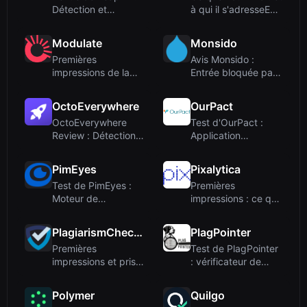
Détection et
à qui il s'adresseEn
humanisation de l'IA
visitant le site...
en un c...
Modulate
Monsido
Premières
Avis Monsido :
impressions de la
Entrée bloquée par
plateforme
un bot et catégorie
Modulate
trompe...
OctoEverywhere
OurPact
OctoEverywhere
Test d'OurPact :
Review : Détection
Application
gratuite des échecs
complète de
d'impr...
contrôle parental
PimEyes
Pixalytica
p...
Test de PimEyes :
Premières
Moteur de
impressions : ce que
recherche faciale
fait Pixalytica
pour la confid...
PlagiarismChecker.ai
PlagPointer
Premières
Test de PlagPointer
impressions et prise
: vérificateur de
en main
plagiat
professionnel ...
Polymer
Quilgo