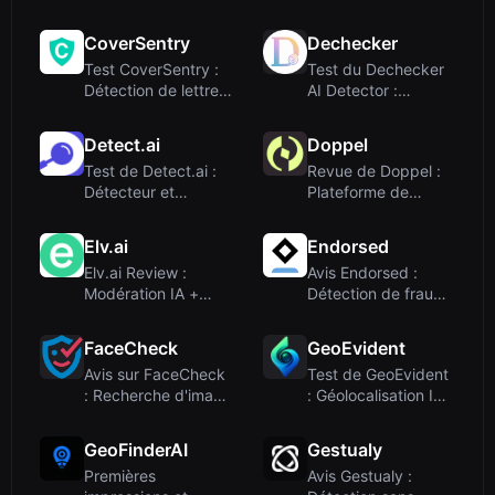
détection de plagiat
inversée par IA pour
et ...
...
CoverSentry
Dechecker
Test CoverSentry :
Test du Dechecker
Détection de lettres
AI Detector :
de motivation par
Détection de
IA...
contenu IA grat...
Detect.ai
Doppel
Test de Detect.ai :
Revue de Doppel :
Détecteur et
Plateforme de
Humaniseur IA pour
défense contre
un Conte...
l'ingénierie ...
Elv.ai
Endorsed
Elv.ai Review :
Avis Endorsed :
Modération IA +
Détection de fraude
Humaine pour la
des candidats par
Sécurité des...
IA pou...
FaceCheck
GeoEvident
Avis sur FaceCheck
Test de GeoEvident
: Recherche d'image
: Géolocalisation IA
inversée pour les
pour les équipes
per...
d'e...
GeoFinderAI
Gestualy
Premières
Avis Gestualy :