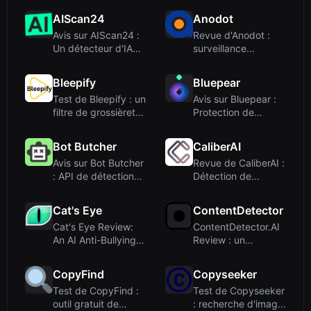
IA ave...
AIScan24
Anodot
Avis sur AIScan24 :
Revue d'Anodot :
Un détecteur d'IA
surveillance
gratuit avec une
d'entreprise basée
évalu...
sur l'IA, e...
Bleepify
Bluepear
Test de Bleepify : un
Avis sur Bluepear :
filtre de grossièretés
Protection de
alimenté par l'...
marque par IA pour
la conf...
Bot Butcher
CaliberAI
Avis sur Bot Butcher
Revue de CaliberAI :
: API de détection
Détection de
de spam basée sur
diffamation et de
l'...
contenu ...
Cat's Eye
ContentDetector
Cat's Eye Review:
ContentDetector.AI
An AI Anti-Bullying
Review : un
System for Schools
vérificateur IA
– N...
gratuit pour ...
CopyFind
Copyseeker
Test de CopyFind :
Test de Copyseeker
outil gratuit de
: recherche d'image