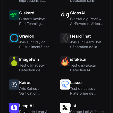
impressions et
Détection sans
workflow principal
contact du
sentiment client v...
Giskard
GlossAI
Giskard Review :
GlossAI dig Review:
Red Teaming
AI-Powered Video
automatisé pour la
Intelligence for
sécurité et ...
Social...
Graylog
HeardThat
Avis sur Graylog :
Avis sur HeardThat :
SIEM alimenté par
Séparation de la
l'IA pour la gestion
parole par IA pour
de...
env...
Imagetwin
isfake.ai
Test d'Imagetwin :
Test d'isFake.ai :
Détection de
Détection IA
l'intégrité des
multimodale pour le
images par I...
texte, l...
Kairos
Lasso
Avis Kairos :
Test de Lasso :
Vérification
Plateforme de
d'identité
modération de
instantanée par IA
contenu par IA p...
Leap AI
Loti
pou...
Revue de Leap AI :
Ce que Loti AI fait et