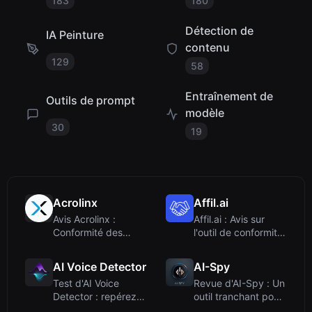
183
180
Détection de
IA Peinture
contenu
129
58
Entraînement de
Outils de prompt
modèle
30
19
Acrolinx
Affil.ai
Avis Acrolinx :
Affil.ai : Avis sur
Conformité des
l'outil de conformité
contenus
IA pour le marketi...
d'entreprise avec
AI Voice Detector
AI-Spy
de...
Test d'AI Voice
Revue d'AI-Spy : Un
Detector : repérez
outil tranchant pour
l'audio généré par
la détection audio ...