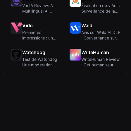
VeriIA Review: A
Évaluation de viAct :
Multilingual AI
Surveillance de la
Detector Tailored
sécurité au travail...
for Profe...
Virlo
Wald
Premières
Avis sur Wald AI DLP
impressions : un
: Gouvernance sur
tableau de bord
appareil pour une
d'écoute sociale ...
uti...
Watchdog
WriteHuman
Test de Watchdog :
WriteHuman Review
Une modération
: Cet humaniseur
communautaire et
d'IA peut-il vraiment
un Q&amp;...
bat...