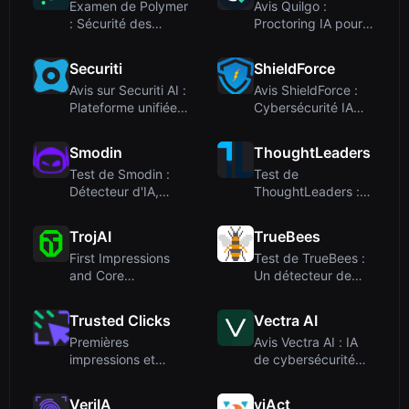
Examen de Polymer
Avis Quilgo :
: Sécurité des
Proctoring IA pour
données en runtime
des évaluations en
pour les...
ligne pl...
Securiti
ShieldForce
Avis sur Securiti AI :
Avis ShieldForce :
Plateforme unifiée
Cybersécurité IA
de sécurité des do...
pour la santé – Mais
ce ...
Smodin
ThoughtLeaders
Test de Smodin :
Test de
Détecteur d'IA,
ThoughtLeaders :
Humaniseur d'IA et
plateforme de mise
Vérifica...
en relation de s...
TrojAI
TrueBees
First Impressions
Test de TrueBees :
and Core
Un détecteur de
FunctionalityUpon
deepfake pour les
visiting TrojAI...
profess...
Trusted Clicks
Vectra AI
Premières
Avis Vectra AI : IA
impressions et
de cybersécurité
intégration
pour la détection et
la...
VeriIA
viAct