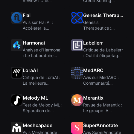
Review : Une
Credit Scoring
plateforme moderne
Platform for Rapid
de fine-tunin...
Scor...
Flai
Genesis Therapeutics
Avis sur Flai AI :
Genesis
Accélérer la
Therapeutics :
classification de
Analyse de la
nuages de ...
plateforme GEMS
Harmonai
Labellerr
pour la...
Analyse d'Harmonai
Critique de Labellerr
: Le Laboratoire
: Outil d'étiquetage
Open-Source de
de données IA et ...
Génératio...
LoraAI
MedARC
Critique de LoraAI :
Avis sur MedARC :
La meilleure
Communauté
plateforme LoRA
ouverte de
pour la gé...
recherche en IA
Melody ML
Merantix
médi...
Test de Melody ML :
Revue de Merantix :
Séparation de
Le groupe IA
sources musicales
européen, pas un
IA abord...
outil d’en...
Meshcapade
SuperAnnotate
Avis Meshcapade :
Avis SuperAnnotate