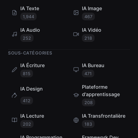
IA Texte
IA Image
1,944
467
IA Audio
IA Vidéo
252
218
SOUS-CATÉGORIES
IA Écriture
IA Bureau
815
471
Plateforme
IA Design
d'apprentissage
412
208
IA Lecture
IA Transfrontalière
202
183
IA Programmation
Framework Dev