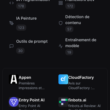
178
172
Détection de
IA Peinture
contenu
123
57
Entraînement de
Outils de prompt
modèle
30
19
Appen
CloudFactory
Premières
Avis sur
impressions et
CloudFactory :
objectif principal
Plateforme IA
d'entreprise pour
Entry Point AI
finbots.ai
une ...
Entry Point AI
finbots.ai Review: AI