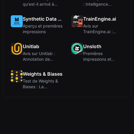
qu'est-il arrivé à
: Intelligence
l'outil de capture de
humaine pour
m...
l'entraînemen...
Synthetic Data Hub
TrainEngine.ai
Aperçu et premières
Avis sur
impressions
TrainEngine.ai :
Entraînement rapide
Dreambooth ave...
Unitlab
Unsloth
Avis sur Unitlab :
Premières
Annotation de
impressions et
données assistée
intégration
par IA pou...
Weights & Biases
Test de Weights &
Biases : La
plateforme de
développement IA...