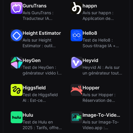
propulsé par...
GuruTrans
happn
Avis GuruTrans :
Avis sur happn :
Traducteur IA
Application de
gratuit avec plus de
rencontres basée
100 lang...
sur la loca...
Height Estimator
Hello8
Avis sur Height
Test de Hello8 :
Estimator : outil
Sous-titrage IA +
d'estimation de la
Humain pour une
taille ...
transcrip...
HeyGen
Heyvid
Test de HeyGen :
Heyvid AI : Avis sur
générateur vidéo IA
un générateur tout-
pour avatars,
en-un de vidéos et
doublage ...
d...
Higgsfield
Hopper
Test de Higgsfield
Avis sur Hopper :
AI : Est-ce
Réservation de
l'infrastructure
voyage assistée par
transfrontal...
IA pour...
Hulu
Image-To-Video.app
Test de Hulu en
Avis sur Image-To-
2025 : Tarifs, offres
Video.app :