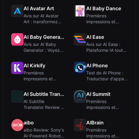
Dominanc...
comm...
AI Avatar Art
AI Baby Dance
Avis sur AI Avatar
Premières
Art : transformez
impressions et
vos photos en
facilité d'utilisation
avatars p...
AI Baby Generator
AI Ease
Avis sur AI Baby
Avis sur AI Ease :
Generator : Voyez
Plateforme IA tout-
votre futur enfant
en-un pour vidéo et
avec l...
im...
AI Kirkify
AI Phone
Premières
Test de AI Phone :
impressions et
Traducteur d'appels
intégration
en temps réel pour
to...
AI Subtitle Translator
AI Summit
AI Subtitle
Premières
Translator Review :
impressions et
Traduisez des sous-
intégration
titres en...
aibo
AIBrain
aibo Review: Sony's
Premières
AI-Powered Robotic
impressions et