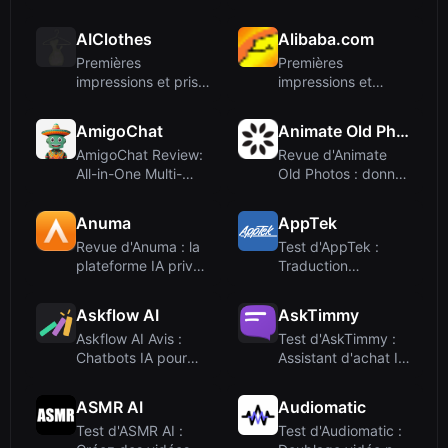
Dog Brings Lifelike
aperçu de la
C...
plateforme
AIClothes
Alibaba.com
Premières
Premières
impressions et prise
impressions et
en main
onboarding
AmigoChat
Animate Old Photos
AmigoChat Review:
Revue d'Animate
All-in-One Multi-
Old Photos : donnez
Model AI Chat
vie à vos images
Platform
vintage...
Anuma
AppTek
Revue d'Anuma : la
Test d'AppTek :
plateforme IA privée
Traduction
avec mémoire
linguistique IA et
unifiée...
technologie vo...
Askflow AI
AskTimmy
Askflow AI Avis :
Test d'AskTimmy :
Chatbots IA pour
Assistant d'achat IA
l’upsell et la
pour les
conversion...
propriétaire...
ASMR AI
Audiomatic
Test d'ASMR AI :
Test d'Audiomatic :