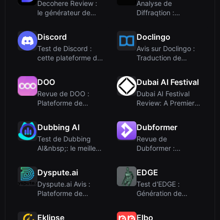
Decohere Review :
Analyse de
le générateur de
Diffraqtion :
vidéos et de
Caméras
personnages ...
quantiques pour
Discord
Doclingo
l'intellige...
Test de Discord :
Avis sur Doclingo :
cette plateforme de
Traduction de
chat de groupe est-
documents IA
ell...
gratuite avec...
DOO
Dubai AI Festival
Revue de DOO :
Dubai AI Festival
Plateforme de
Review: A Premier
service client IA en
Cross-Border AI
arabe pour...
Business...
Dubbing AI
Dubformer
Test de Dubbing
Revue de
AI&nbsp;: le meilleur
Dubformer :
changeur de voix en
Doublage IA sous
te...
direction humaine
Dyspute.ai
EDGE
pour...
Dyspute.ai Avis :
Test d'EDGE :
Plateforme de
Génération de
médiation propulsée
danse éditable à
par l'IA...
partir de musiq...
Eklipse
Elbo