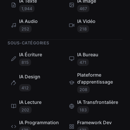
IA Texte
IA Image
1,944
467
IA Audio
IA Vidéo
252
218
SOUS-CATÉGORIES
IA Écriture
IA Bureau
815
471
Plateforme
IA Design
d'apprentissage
412
208
IA Lecture
IA Transfrontalière
202
183
IA Programmation
Framework Dev