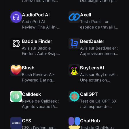
Créez des vidéos
Doublage vidéo par
ASMR immersives
IA avec clonage
avec Googl...
vocal
AudioPod AI
Axell
AudioPod AI
Test d'Axell : un
Review: The All-in-
espace de travail IA
One AI Audio Studio
unifié pour la
for Voice...
collab...
Baddie Finder
BestDealer
Avis sur Baddie
Avis sur BestDealer :
Finder : Auto-Swipe
Approvisionnement
IA pour Tinder et
et fulfillment
Bumble
propu...
Blush
BuyLensAI
Blush Review: AI-
Avis sur BuyLensAI :
Powered Dating
Une extension
Simulator for
Chrome intelligente
Relationship S...
pour ...
Calldesk
CallGPT
Revue de Calldesk :
Test de CallGPT 6X
Agents vocaux IA
: Un espace de
pour
travail IA multi-
l'automatisation d...
modèles a...
CES
ChatHub
CES : l'événement
Test de ChatHub :