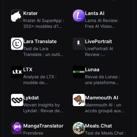
rapide et création
la vie à l'étranger –
d'agent...
car...
Krater
Lanta AI
Krater AI SuperApp :
Lanta AI Review:
350+ modèles d'IA
Free AI Video
unifiés sur une
Generator with
seule...
Multi-Model Su...
Lara Translate
LivePortrait
Test de Lara
LivePortrait AI
Translate : un outil
Review :
de traduction AI
Transformez des
rapide et...
photos statiques
LTX
Lunaa
en...
Analyse de LTX :
Revue de Lunaa :
modèle de
une plateforme
génération vidéo
d'analyse
open-source de q...
footballistique ba...
Lykdat
Mammouth AI
Woven Insights by
Mammouth AI : un
Lykdat : Revue de
accès groupé aux
l’intelligence de
meilleurs modèles
marché...
d'IA à 1...
MangaTranslator
Meals.Chat
Premières
Test de Meals.Chat :