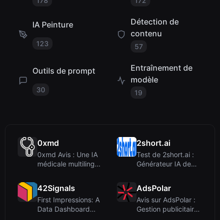
178
172
Détection de
IA Peinture
contenu
123
57
Entraînement de
Outils de prompt
modèle
30
19
0xmd
2short.ai
0xmd Avis : Une IA
Test de 2short.ai :
médicale multilingue
Générateur IA de
avec vision et
YouTube Shorts
capac...
pour une...
42Signals
AdsPolar
First Impressions: A
Avis sur AdsPolar :
Data Dashboard
Gestion publicitaire
Built for Brand
par IA pour le