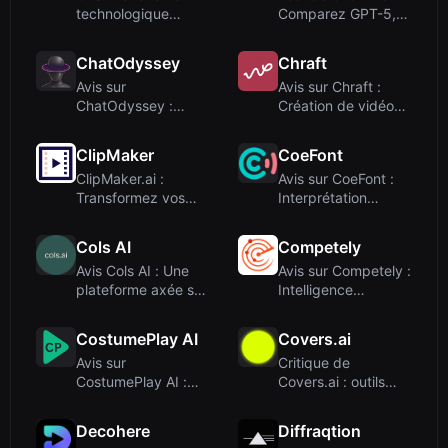
technologique
Comparez GPT-5,
mondial – pas un
Claude 4.5 et
outil d'IA
Gemini 3 côt...
ChatOdyssey
Chraft
Avis sur
Avis sur Chraft :
ChatOdyssey :
Création de vidéos
Opérateur
IA par chat pour du
téléphonique IA
con...
ClipMaker
CoeFont
avec numéro...
ClipMaker.ai :
Avis sur CoeFont :
Transformez vos
Interprétation
vidéos YouTube en
vocale IA en temps
clips TikTo...
réel po...
Cols AI
Competely
Avis Cols AI : Une
Avis sur Competely :
plateforme axée sur
Intelligence
les données pour
concurrentielle par
des ...
IA pou...
CostumePlay AI
Covers.ai
Avis sur
Critique de
CostumePlay AI :
Covers.ai : outils
Essayage virtuel par
vocaux IA pour les
IA pour la mo...
reprises m...
Decohere
Diffraqtion