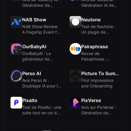
Générateur de
Générateur IA de
chansons vocales IA
vidéos musicales
pour...
avec s...
NAB Show
Neutone
NAB Show Review:
Test de Neutone :
A Flagship Event for
Un plugin de
AI in Video and
morphing sonore en
Cross-...
temps réel...
OurBabyAI
Pairaphrase
OurBabyAI : Le
Revue de
générateur de
Pairaphrase :
bébés IA original –
Traduction IA
amusant, ra...
sécurisée pour les
Perso AI
Picture To Summary AI
équi...
Avis Perso AI :
First Impressions
Doublage IA pour la
and Onboarding
localisation vidéo
multi...
Pixalto
PixVerse
Test de Pixalto : une
Avis sur PixVerse :
suite tout-en-un de
Génération de
génération vidéo e...
vidéos IA avec API
de nive...