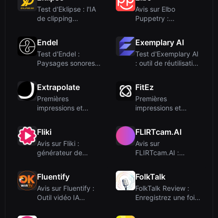
Test d'Eklipse : l'IA
Avis sur Elbo
de clipping
Puppetry :
automatique pour
Générateur de
les strea...
vidéos parlantes par
Endel
Exemplary AI
...
Test d'Endel :
Test d'Exemplary AI
Paysages sonores
: outil de réutilisation
adaptatifs pour la
et de transcrip...
concentra...
Extrapolate
FitEz
Premières
Premières
impressions et
impressions et
intégration
onboarding
Fliki
FLIRTcam.AI
Avis sur Fliki :
Avis sur
générateur de
FLIRTcam.AI :
vidéos IA pour
Compagnons IA en
transformer du...
vidéo en direct
Fluentify
FolkTalk
avec...
Avis sur Fluentify :
FolkTalk Review :
Outil vidéo IA
Enregistrez une fois,
transfrontalier ou
personnalisez des
site ...
vi...