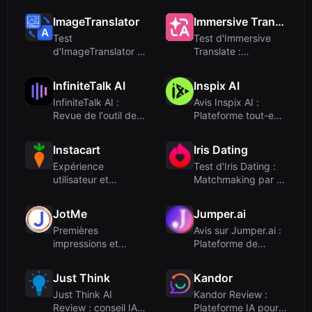
groupées et
Génération de vidéo
expérience...
par IA abo...
ImageTranslator
Immersive Translate
Test
Test d'Immersive
d'ImageTranslator :
Translate :
outil gratuit de
traduction IA
traduction de text...
bilingue pour le ...
InfiniteTalk AI
Inspix AI
InfiniteTalk AI :
Avis Inspix AI :
Revue de l'outil de
Plateforme tout-en-
synchronisation
un de création vidéo
labial...
et ...
Instacart
Iris Dating
Expérience
Test d'Iris Dating :
utilisateur et
Matchmaking par IA
intégration
basé sur
l'attirance...
JotMe
Jumper.ai
Premières
Avis sur Jumper.ai :
impressions et
Plateforme de
intégration
commerce
conversationnel ...
Just Think
Kandor
Just Think AI
Kandor Review :
Review : conseil IA
Plateforme IA pour