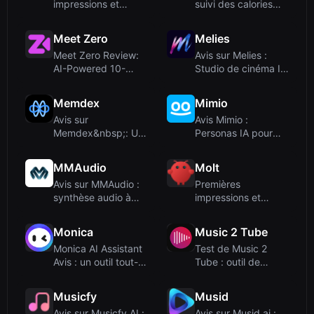
impressions et
suivi des calories
onboarding
par photo via
Telegr...
Meet Zero
Melies
Meet Zero Review:
Avis sur Melies :
AI-Powered 10-
Studio de cinéma IA
Minute Video Dates
tout-en-un pour les
for Priva...
cr...
Memdex
Mimio
Avis sur
Avis Mimio :
Memdex&nbsp;: Un
Personas IA pour
assistant AI pour les
une guidance
tâches d'ing...
experte instantan...
MMAudio
Molt
Avis sur MMAudio :
Premières
synthèse audio à
impressions et
partir de vidéo par
intégration
IA p...
Monica
Music 2 Tube
Monica AI Assistant
Test de Music 2
Avis : un outil tout-
Tube : outil de
en-un avec
bureau pour
plusieur...
transformer l'au...
Musicfy
Musid
Avis sur Musicfy AI :
Avis sur Musid.ai :