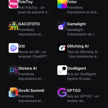
FoloToy
Fotor
Avis FoloToy : Un
Premières
jouet en peluche à
impressions et prise
IA conversationnelle
en main
po...
GACOTOTO
Gamelight
Premières
Gamelight :
impressions et
Présentation de l'UA
positionnement
récompensée par
trompeur
l'IA pour l...
Giti
Glitching AI
Revue de Giti : un
Test de Glitching AI
wrapper ChatGPT
: Une plateforme de
multilingue pour la
dropshipping tout-
créat...
e...
Glotera AI
Godiligent
Premières
Avis sur Godiligent :
impressions et
Agents IA pour
fonctionnalités
l'automatisation de
principales
la ...
GovAI Summit
GPTGO
Premières
Avis sur GPTGO : un
impressions et
moteur de
intégration
recherche gratuit