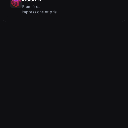
Premières
impressions et prise
en main : En visitant
iColorF...