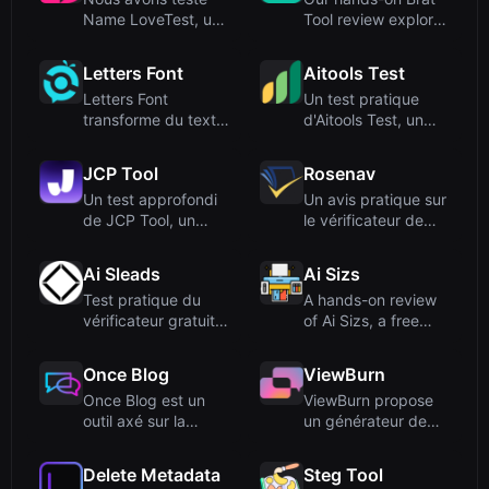
Name LoveTest, un
Tool review explores
calculateur d'amour
this free, browser-
gratu...
ba...
Letters Font
Aitools Test
Letters Font
Un test pratique
transforme du texte
d'Aitools Test, un
brut en plus de 135
outil gratuit dans le
polices...
na...
JCP Tool
Rosenav
Un test approfondi
Un avis pratique sur
de JCP Tool, un
le vérificateur de
convertisseur de
similarité de texte ...
formats ...
Ai Sleads
Ai Sizs
Test pratique du
A hands-on review
vérificateur gratuit
of Ai Sizs, a free
de force des mots
online tool for SSIM-
de p...
ba...
Once Blog
ViewBurn
Once Blog est un
ViewBurn propose
outil axé sur la
un générateur de
confidentialité pour
liens « burn after
créer...
reading...
Delete Metadata
Steg Tool