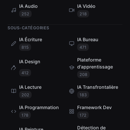
IA Audio
IA Vidéo
252
218
SOUS-CATÉGORIES
IA Écriture
IA Bureau
815
471
Plateforme
IA Design
d'apprentissage
412
208
IA Lecture
IA Transfrontalière
202
183
IA Programmation
Framework Dev
178
172
Détection de
IA Peinture