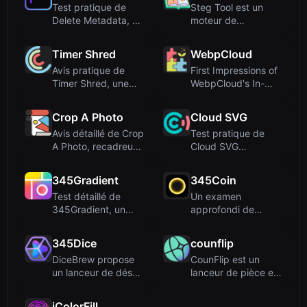
Test pratique de
Steg Tool est un
Delete Metadata, un
moteur de
outil en ligne gratuit
stéganographie
...
gratuit, 100 % côt...
Timer Shred
WebpCloud
Avis pratique de
First Impressions of
Timer Shred, une
WebpCloud's In-
horloge plein écran
Browser Image
gratui...
StitcherUp...
Crop A Photo
Cloud SVG
Avis détaillé de Crop
Test pratique de
A Photo, recadreur
Cloud SVG
d'images en lot
(cloudsvg.com), un
gra...
convertisseur ...
345Gradient
345Coin
Test détaillé de
Un examen
345Gradient, un
approfondi de
outil gratuit en ligne
coinrot, un
pour...
simulateur de lancer
345Dice
counflip
de ...
DiceBrew propose
CounFlip est un
un lanceur de dés
lanceur de pièce en
3D photoréaliste
ligne gratuit qui
avec une...
utilis...
iColorFill