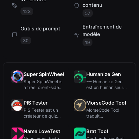
contenu
123
57
Entraînement de
Outils de prompt
modèle
30
19
Super SpinWheel
Humanize Gen
Super SpinWheel is
--- Humanize Gen
a free, client-side
est un humaniseur
wheel spinner that
AI gratuit, sans
ru...
inscript...
PIS Tester
MorseCode Tool
PIS Tester est un
MorseCode Tool
créateur de quiz
traduit
d’amitié gratuit et
instantanément
sans ...
entre texte et code
Name LoveTest
Brat Tool
Mo...
Nous avons testé
Our hands-on Brat