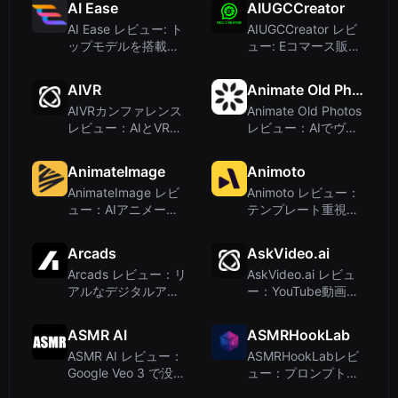
AI Ease
AIUGCCreator
AI Ease レビュー: ト
AIUGCCreator レビ
ップモデルを搭載し
ュー: Eコマース販売
たオールインワンAI
者向けの効率的な
動画・画像プラット
UGC動画生成ツール
AIVR
Animate Old Photos
フォーム
AIVRカンファレンス
Animate Old Photos
レビュー：AIとVR研
レビュー：AIでヴィ
究のための学習プラ
ンテージ写真に命を
ットフォーム
吹き込む
AnimateImage
Animoto
AnimateImage レビ
Animoto レビュー：
ュー：AIアニメーシ
テンプレート重視の
ョンで写真を動画に
初心者向け動画作成
変換
ツール
Arcads
AskVideo.ai
Arcads レビュー：リ
AskVideo.ai レビュ
アルなデジタルアク
ー：YouTube動画と
ターでAIによる動画
チャットして即座に
広告作成
回答を得る
ASMR AI
ASMRHookLab
ASMR AI レビュー：
ASMRHookLabレビ
Google Veo 3 で没入
ュー：プロンプトエ
感のある AI ASMR 動
ンジニアリング不要