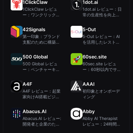
1ClickClaw
1dot.ai
プレッ...
チ
1ClickClaw レビュ
1dot.ai レビュー：日
ー：ワンクリックで
常の生産性を向上さ
OpenClaw AIボット
せるAI搭載Macユー
が簡単デプロイ
ティリティ
42Signals
5-Out
第一印象：ブランド
5-Out レビュー：AI
支配のために構築さ
を活用したレストラ
れたデータダッシュ
ンの売上予測で利益
ボード
と効率を向上
500 Global
60sec.site
500 Global レビュ
60sec.site レビュ
ー：ベンチャーキャ
ー：60秒以内でサイ
ピタル企業であり、
トを構築するAIウェ
AIライティングツー
ブサイトビルダー
A4F
AAAI
ルではない
A4F レビュー：起業
初印象とオンボーデ
家向けAI搭載ビジネ
ィング
スコンサルタント
Abacus.AI
Abby
Abacus.AI レビュー:
Abby AI Therapist
開発者と企業のため
レビュー：24時間
のオールインワンAI
365日対応のメンタ