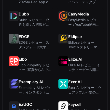
2025年iPad App of
イベントテックプラ
the Yearに輝いたAI
ットフォーム
駆動のビ...
Dubb
EasyMedia
Dubb レビュー：成
EasyMedia レビュ
約を導くAI搭載ビデ
ー：YouTube動画を
オセールスシステム
瞬時にバイラルソー
シャル投稿に変換
EDGE
Eklipse
EDGE レビュー：ス
Eklipse レビュー：
タンフォード大学研
Twitch ストリーマー
究者による音楽から
とゲームクリエイタ
の編集可能なダンス
ー向け AI 自動クリッ
Elbo
Elize.AI
生成
ピング...
Elbo Puppetry レビ
Elize.AI レビュー: イ
ュー: 写真からAIで話
ンディーゲーム開発
すビデオを生成
者とチャットボット
向け3Dキャラクター
Exemplary AI
Exer AI
アニメーショ...
Exemplary AI レビュ
Exer AI レビュー：ウ
ー：インスタント動
ェアラブル不要の臨
画リパーパス＆文字
床動作分析
起こしツール
EzUGC
Faysell