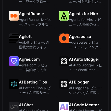
ー：ワークフロー自
ュー: AIを活用した売
動化のためのビジュ
り手向け不動産エー
アル AI エージェント
ジェントマッチング
AgentRunner
Agents for Hire
ビルダー
AgentRunner レビュ
Agents for Hire レビ
ー: スケーラブルなワ
ュー：AI搭載のセー
ークフロー向けエン
ルス・オペレーショ
タープライズAI自動
ン レポートツール
Agiloft
Agorapulse
化プラット...
Agiloft レビュー: AI
Agorapulse レビュ
搭載の契約ライフサ
ー: AIライティング支
イクル管理を実現す
援付きソーシャルメ
るAstra
ディア管理
Agree.com
AI Auto Blogger
Agree.com レビュ
AI Auto Blogger レビ
ー：契約から入金ま
ュー: WordPress と
での収益業務を自動
LinkedIn 向けの無制
化するAIエージェン
限 ...
AI Betting Tips
AI Blogger
ト
AI Betting Tips レビ
AI Blogger レビュー:
ュー：AI搭載サッカ
シンプルなAI搭載
ー予測アプリ
WordPressライティ
ングプラグイン、4
AI Chat
AI Code Mentor
ドル
AI Chat レビュー：
AI Code Mentor レビ