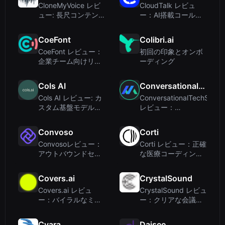
CloneMyVoice レビ
CloudTalk レビュ
ュー: 長尺コンテンツ
ー：AI搭載コールセ
向けの手頃な AI 音声
ンターソフトウェア
クローニング
で現代のチームを支
CoeFont
Colibri.ai
援
CoeFont レビュー：
初回の印象とオンボ
企業チーム向けリア
ーディング
ルタイムAI音声通訳
Cols AI
ConversationalTechSummit
Cols AI レビュー: カ
ConversationalTechSumm
スタム基盤モデルの
レビュー：
ためのデータ中心プ
Conversational AI &
ラットフォーム
...
Convoso
Corti
Convosoレビュー：
Corti レビュー：正確
アウトバウンドセー
な医療コーディング
ルスチーム向けAI搭
と音声認識のための
載コールセンターソ
医療向けAI開発プラ
Covers.ai
CrystalSound
フトウェア
ットフォーム
Covers.ai レビュ
CrystalSound レビュ
ー：バイラルなミュ
ー：クリアな会議を
ージックカバーと
実現するAIノイズキ
TikTokコンテンツの
ャンセリングアプリ
Cyara
Daisee