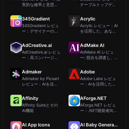
実的な確率と意思決
テーブルトップゲー
定のための3Dコイン
マーのためのプライ
フリッパー
バシー優先3Dダイス
345Gradient
Acrylic
ローラー
345Gradient レビュ
Acrylic レビュー：AI
ー：デザイナーのた
を活用した、あなた
めの高速・プライベ
の家のためのパーソ
ートな2Kグラデーシ
ナライズド絵画
AdCreative.ai
AdMake AI
ョン生成ツール
AdCreative.ai レビュ
AdMake AI レビュ
ー：高コンバージョ
ー: 競合を調査し、
ン広告を生成するAI
Facebook広告を数
広告ツール
分で作成
Admaker
Adobe
Admaker by Picsart
Adobe Labs レビュ
レビュー：AIを活用
ー：AIを活用した創
したソーシャルメデ
造性実験のプレイグ
ィア広告作成ツール
ラウンド
Affinity
AForge.NET
Affinity Suiteとその
AForge.NET レビュ
AI機能
ー：.NET開発者向け
の老舗コンピュータ
ビジョンフレームワ
AI App Icons
AI Baby Generator
ーク