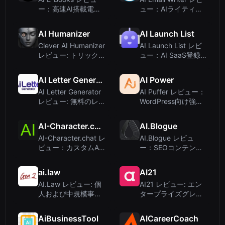
ー：高速AI搭載電子
ュー：AIライティン
書籍作成ツール
グツールを装ったギ
ャンブルサイトの正
AI Humanizer
AI Launch List
体
Clever AI Humanizer
AI Launch List レビ
レビュー: トリックに
ュー：AI SaaS登録
頼らず品質を重視す
のための厳選ディレ
る無料AIテキスト
クトリ
AI Letter Generator
AI Power
人...
AI Letter Generator
AI Puffer レビュー：
レビュー: 無料のレタ
WordPress向け強力
ー作成ツールをテス
なAIエンジン – チャ
ト - 345too...
ット、コンテンツ、
AI-Character.chat
AI.Blogue
自...
AI-Character.chat レ
AI.Blogue レビュ
ビュー：カスタムAI
ー：SEOコンテンツ
キャラクターを作成
を迅速に作成するAI
して会話しよう
ブログツール
ai.law
AI21
AI.Law レビュー: 個
AI21 レビュー: エン
人および中規模事務
タープライズグレー
所向け62のAI搭載訴
ドのAIエージェント
訟ツール
とビジネスモデル
AiBusinessTool
AICareerCoach