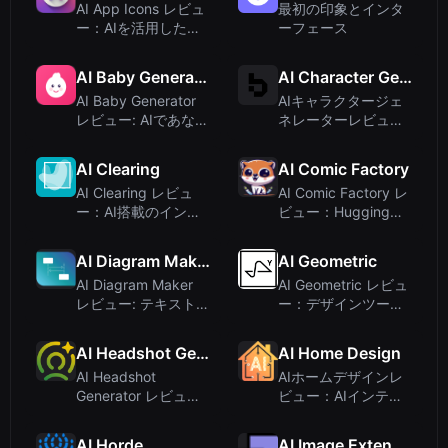
AI App Icons レビュ
最初の印象とインタ
ー：AIを活用した手
ーフェース
軽なアイコン生成ツ
ール
AI Baby Generator
AI Character Generator
AI Baby Generator
AIキャラクタージェ
レビュー: AIであなた
ネレーターレビュ
の未来の子供を見る
ー：BasedLabsのテ
キストベースキャラ
AI Clearing
AI Comic Factory
クタークリエイター
AI Clearing レビュ
AI Comic Factory レ
ー：AI搭載のインフ
ビュー：Hugging
ラ建設プラットフォ
Face でコミックを生
ーム
成（無料）
AI Diagram Maker
AI Geometric
AI Diagram Maker
AI Geometric レビュ
レビュー: テキストを
ー：デザインツール
瞬時にプロフェッシ
を装ったAI面接コー
ョナルな図に変換
チ
AI Headshot Generator
AI Home Design
AI Headshot
AIホームデザインレ
Generator レビュ
ビュー：AIインテリ
ー：数分でプロ品質
アデザインツールで
のヘッドショットを
部屋を変身
AI Horde
AI Image Extender