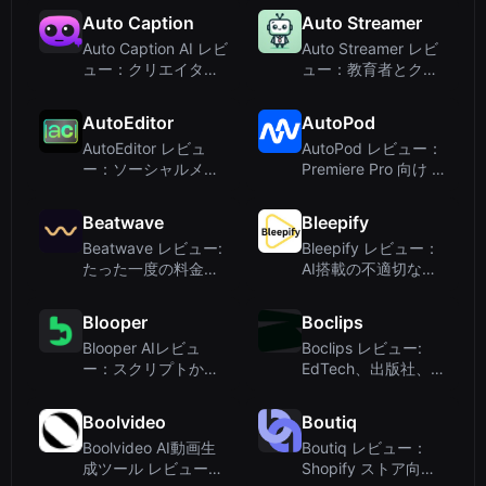
画を作成
でバイラルAI ASMR
Auto Caption
Auto Streamer
動画を作成
Auto Caption AI レビ
Auto Streamer レビ
ュー：クリエイター
ュー：教育者とクリ
向け高速AI字幕作成
エイターのためのAI
ツール
搭載ライブコース作
AutoEditor
AutoPod
成ツール
AutoEditor レビュ
AutoPod レビュー：
ー：ソーシャルメデ
Premiere Pro 向け AI
ィアクリエイター向
搭載自動ポッドキャ
けAI搭載動画切り抜
スト編集
Beatwave
Bleepify
きツール
Beatwave レビュー:
Bleepify レビュー：
たった一度の料金で
AI搭載の不適切な言
驚くほど美しいミュ
葉フィルター（動画
ージックビジュアラ
クリエイター向け）
Blooper
Boclips
イザーを数分で作...
Blooper AIレビュ
Boclips レビュー:
ー：スクリプトから
EdTech、出版社、学
ストーリーボード生
校向けの厳選された
成でプリプロダクシ
教育用動画
Boolvideo
Boutiq
ョンを効率化
Boolvideo AI動画生
Boutiq レビュー：
成ツール レビュー：
Shopify ストア向け