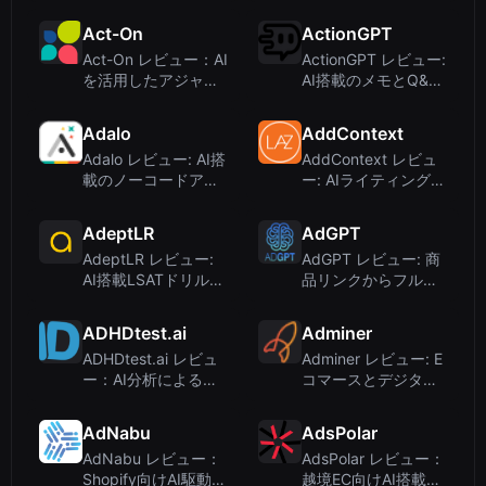
ルカスタマーサポー
るエンタープライズ
トプラットフォーム
コンテンツコンプラ
Act-On
ActionGPT
イアンス
Act-On レビュー：AI
ActionGPT レビュー:
を活用したアジャイ
AI搭載のメモとQ&A
ルチーム向けマーケ
を備えたリアルタイ
ティングオートメー
ム会議アシスタント
Adalo
AddContext
ション
Adalo レビュー: AI搭
AddContext レビュ
載のノーコードアプ
ー: AIライティングツ
リビルダー for iOS、
ールか、乗っ取られ
Android、Web
たドメインか？
AdeptLR
AdGPT
AdeptLR レビュー:
AdGPT レビュー: 商
AI搭載LSATドリルで
品リンクからフルキ
スコア向上を加速
ャンペーンを生成す
るAI広告ジェネレー
ADHDtest.ai
Adminer
ター
ADHDtest.ai レビュ
Adminer レビュー: E
ー：AI分析による無
コマースとデジタル
料オンラインADHD
プロダクト向け競合
スクリーニングツー
分析
AdNabu
AdsPolar
ル
AdNabu レビュー：
AdsPolar レビュー：
Shopify向けAI駆動の
越境EC向けAI搭載広