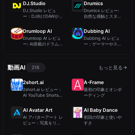
DJ.Studio
Drumics
グアシスタン...
か？
DJ.Studio レビュ
Drumics レビュー:
ー：DJ向けDAWがミ
自然な感触とスタジ
ックス制作を効率化
オ品質のAI音楽生成
Drumloop AI
Dubbing AI
Drumloop AI レビュ
Dubbing AI レビュ
ー: AI搭載のドラムル
ー：ゲーマーやスト
ープ生成をシンプル
リーマーに最適な無
に
料リアルタイムボイ
スチェンジャー？
動画AI
218
もっと見る
2short.ai
A-Frame
2short.ai レビュー：
最初の印象とオンボ
AI YouTube Shorts
ーディング
ジェネレーターで簡
単リパーパス
AI Avatar Art
AI Baby Dance
AI アバターアート レ
初回の印象と使いや
ビュー：写真をリア
すさ
ルな話すアバターに
変換、多言語対応