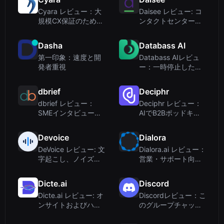
ためのAIボイス...
Cyara レビュー：大
Daisee レビュー: コ
規模CX保証のための
ンタクトセンターの
Agentic AIテスト
品質保証のためのAI
音声分析
Dasha
Databass AI
第一印象：速度と開
Databass AIレビュ
発者重視
ー：一時停止した
が、終了していない
生成音楽スタートア
dbrief
Deciphr
ップ
dbrief レビュー：
Deciphr レビュー：
SMEインタビューを
AIでB2Bポッドキャ
自動化してコンテン
スト＆動画コンテン
ツを大規模に制作
ツ制作を自動化
Devoice
Dialora
DeVoice レビュー: 文
Dialora.ai レビュー：
字起こし、ノイズ除
営業・サポート向け
去などができる無料
AIボイスエージェン
AIオーディオツール
トの徹底解説
Dicte.ai
Discord
キット
Dicte.ai レビュー: オ
Discordレビュー：こ
ンサイトおよびハイ
のグループチャット
ブリッド業務向けの
プラットフォームは
安全なAIミーティン
オーディオAIの強豪