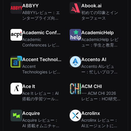
スーパーアシスタン
ルヘルスコンパニオ
ABBYY
Abook.ai
ト
ンは本当...
ABBYYレビュー：エ
初めての印象とイン
ンタープライズ向け
ターフェース
ドキュメントAIとイ
ンテリジェント自動
Academic Conferences
AcademicHelp
化
Academic
AcademicHelp レビ
Conferences レビュ
ュー：学生と教育者
ー：査読付き研究イ
のための包括的なア
ベントのグローバル
カデミックハブ
Accent Technologies
Accento AI
ハブ
Accent
Accento AIレビュ
Technologies レビュ
ー：忙しいプロフェ
ー：営業チーム向け
ッショナルのための
AI搭載レベニューイ
AI搭載LinkedInコン
Ace It
ACM CHI
ネーブルメントプ...
テンツパー...
Ace It レビュー：AI
--- ACM CHI 2026
搭載の学習ツールが
レビュー：HCI研究
学習をより速く、よ
と学習のためのカン
りスマートに
ファレンスプラット
Acquire
Acrolinx
フォーム
Acquire レビュー：
Acrolinx レビュー：
AI 搭載オムニチャネ
AIエージェントによ