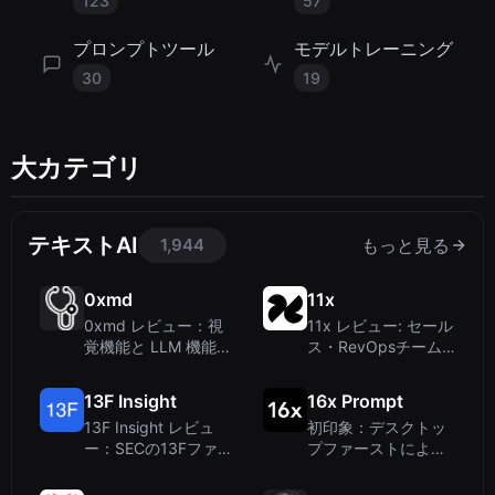
123
57
プロンプトツール
モデルトレーニング
30
19
大カテゴリ
テキストAI
1,944
もっと見る
0xmd
11x
0xmd レビュー：視
11x レビュー: セール
覚機能と LLM 機能を
ス・RevOpsチーム
備えた多言語医療 AI
向けAIデジタルワー
カー
13F Insight
16x Prompt
13F Insight レビュ
初印象：デスクトッ
ー：SECの13Fファ
プファーストによる
イリングに対応する
AIコーディングプロ
AIエージェント – ス
ンプトへのアプロー