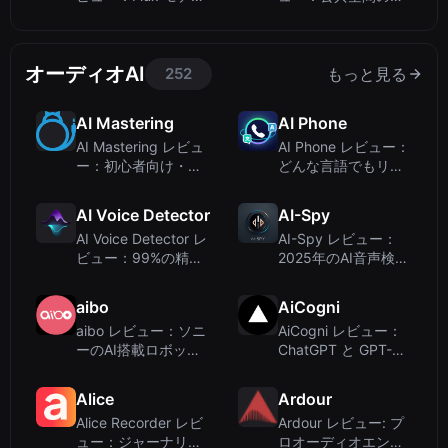
を使用したオープン
めのAI搭載自律型ゴ
ソースの AI 画像生成
ミ収集ロボット
ツ...
オーディオAI
252
もっと見る
AI Mastering
AI Phone
AI Mastering レビュ
AI Phone レビュー：
ー：初心者向け・無
どんな言語でもリア
料オンライン自動マ
ルタイムに翻訳でき
スタリング
る通話アプリ
AI Voice Detector
AI-Spy
AI Voice Detector レ
AI-Spy レビュー：
ビュー：99%の精度
2025年のAI音声検出
でAI生成音声を検出
ツールとして鋭い評
価
aibo
AiCogni
aibo レビュー：ソニ
AiCogni レビュー：
ーのAI搭載ロボット
ChatGPT と GPT-5
犬がリアルな伴侶を
を搭載した Android
提供
向け音声 AI...
Alice
Ardour
Alice Recorder レビ
Ardour レビュー: プ
ュー：ジャーナリス
ロオーディオエンジ