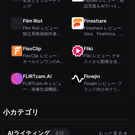
初見とオンボーディ
Faysell レビュー：商
ング
品写真をAIでバイラ
ルUGC動画に変換
Film Riot
Fineshare
Film Riot レビュー:
Fineshare レビュー:
独立系映画制作者の
Vora、FineVoice、
ための実践的な学習
Singify を備えたオー
プラットフォーム
ルインワン...
FlexClip
Fliki
FlexClip レビュー：
Fliki レビュー: テキ
オールインワンのAI
ストから動画を生成
動画作成・編集ツー
するAIビデオジェネ
ル
レーター（音声付
FLIRTcam.AI
Flowjin
き）
FLIRTcam.AI レビュ
Flowjin レビュー: ブ
ー：画像生成機能付
ランド向けAIクリッ
きライブ動画AIコン
プメーカー – 長い動
パニオン
画を短いクリップに
変換
小カテゴリ
AIライティング
815
もっと見る