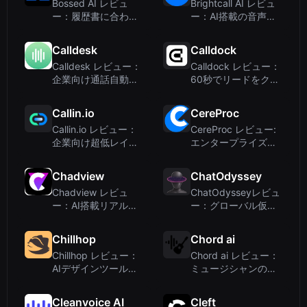
Bossed AI レビュ
Brightcall AI レビュ
ー：履歴書に合わせ
ー：AI搭載の音声通
た音声AI面接練習
話とリード管理でセ
ールスチームを支援
Calldesk
Calldock
Calldesk レビュー：
Calldock レビュー：
企業向け通話自動化
60秒でリードをクロ
のためのAI音声エー
ーズするAI音声エー
ジェント
ジェント
Callin.io
CereProc
Callin.io レビュー：
CereProc レビュー:
企業向け超低レイテ
エンタープライズコ
ンシ・ホワイトラベ
ンタクトセンター向
ルAI音声エージェン
け Neural Text-to-
Chadview
ChatOdyssey
ト
Speech
Chadview レビュ
ChatOdysseyレビュ
ー：AI搭載リアルタ
ー：グローバル仮想
イム面接アシスタン
番号とスマートな電
ト（求職者向け）
話応対を備えたAI電
Chillhop
Chord ai
話キャリア
Chillhop レビュー：
Chord ai レビュー：
AIデザインツールで
ミュージシャンのた
はなく、LoFi ミュー
めのAI搭載コード認
ジックプラットフォ
識とビートトラッキ
Cleanvoice AI
Cleft
ームです
ング