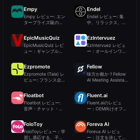
ボーカル生成対応の
の先進適応テクノロ
Empy
Endel
AI音楽ジェネレータ
ジー
Empy レビュー: エン
Endel レビュー: 集
ー
タープライズ級のプ
中、リラックス、睡
ライバシーを備えた
眠のための適応型サ
リアルタイム通話コ
ウンドスケープ
EpicMusicQuiz
EzIntervuez
ーチングと分析
EpicMusicQuiz レビ
EzIntervuez レビュ
ュー：ギャンブルサ
ー：オールインワン
イトへの誤解を招く
AI面接・トレーニン
リダイレクト
グプラットフォーム
Ezpromote
Fellow
Ezpromote (Tala) レ
味方か敵か？Fellow
ビュー: フランス企業
AI Meeting Assistant
向けAI電話アシスタ
レビュー – プライバ
ント
シー最優先の議事録
Floatbot
Fluent.ai
作成
Floatbot レビュー:
Fluent.aiのレビュ
音声・チャット・ワ
ー：OEM向けオフラ
ークフロー自動化向
イン音声インテント
けエンタープライズ
認識 | 345tool
FoloToy
Foreva AI
AIエージェントプラ
FoloToyレビュー：学
Foreva AI レビュ
ットフォーム
習し適応する、子供
ー：注文を決して逃