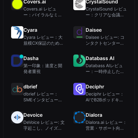
Covers.ai
CrystalSound
フトウェア
ットフォーム
Covers.ai レビュ
CrystalSound レビュ
ー：バイラルなミュ
ー：クリアな会議を
ージックカバーと
実現するAIノイズキ
TikTokコンテンツの
ャンセリングアプリ
Cyara
Daisee
ためのAIボイスツー
Cyara レビュー：大
Daisee レビュー: コ
ル
規模CX保証のための
ンタクトセンターの
Agentic AIテスト
品質保証のためのAI
音声分析
Dasha
Databass AI
第一印象：速度と開
Databass AIレビュ
発者重視
ー：一時停止した
が、終了していない
生成音楽スタートア
dbrief
Deciphr
ップ
dbrief レビュー：
Deciphr レビュー：
SMEインタビューを
AIでB2Bポッドキャ
自動化してコンテン
スト＆動画コンテン
ツを大規模に制作
ツ制作を自動化
Devoice
Dialora
DeVoice レビュー: 文
Dialora.ai レビュー：
字起こし、ノイズ除
営業・サポート向け
去などができる無料
AIボイスエージェン