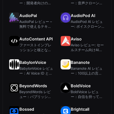
ー：開発者向けの強
ー：音声クローン技
力なオープンソース
術によるAI動画吹き
オーディオ分析ライ
替え
AudioPal
AudioPod AI
ブラリ
AudioPal レビュー –
AudioPod AI レビュ
無料で使えるテキス
ー: ボイスクローン、
ト読み上げとウェブ
音楽制作、音声クリ
サイトへの音声埋め
ーンアップのための
AutoContent API
Aviso
込み
オールインワンAIオ
ファーストインプレ
Aviso レビュー: セー
ーディオスタ...
ッションと核となる
ルスチーム向けAI収
価値提案
益プラットフォーム
– 345tool.com
BabylonVoice
Bananote
BabylonVoice レビュ
Bananote AI レビュ
ー：AI Voice ID と
ー：100以上の言語
Biometric
をサポートする音声
Authentication によ
テキスト変換ノート
BeyondWords
BoldVoice
る...
アプリ
BeyondWords レビ
BoldVoice レビュ
ュー：パブリッシャ
ー：自信を持って英
ー向けAIオーディオ
語を話すためのAIア
CMSの正直な分析
クセントトレーニン
Bossed
Brightcall
グ