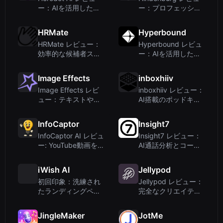
ー：AIを活用したオ
ー：プロフェッショ
ーディオガイドでよ
ナル向けAI音声編集
りスマートな旅を
ツール
HRMate
Hyperbound
HRMate レビュー：
Hyperbound レビュ
効率的な候補者スク
ー：AIを活用した営
リーニングのための
業ロールプレイとコ
AI面接ツール
ーチングプラットフ
Image Effects
inboxhiiv
ォーム
Image Effects レビ
inboxhiiv レビュー：
ュー：テキストや画
AI搭載のポッドキャ
像からAIでサウンド
スト要約で情報過多
エフェクトを生成
を解消
InfoCaptor
Insight7
InfoCaptor AI レビュ
Insight7 レビュー：
ー: YouTube動画をビ
AI通話分析とコーチ
ジュアルナレッジベ
ングでカスタマーチ
ースに変える
ームを強化
iWish AI
Jellypod
初回印象：洗練され
Jellypod レビュー：
たランディングペー
完全なクリエイティ
ジ
ブコントロールを備
えたAIポッドキャス
JingleMaker
JotMe
ト作成