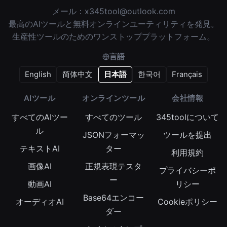
メール：
x345tool@outlook.com
最高のAIツールと無料オンラインユーティリティを発見。
生産性ツールのためのワンストッププラットフォーム。
言語
English
简体中文
日本語
한국어
Français
AIツール
オンラインツール
会社情報
すべてのAIツー
すべてのツール
345toolについて
ル
JSONフォーマッ
ツールを提出
テキストAI
ター
利用規約
画像AI
正規表現テスタ
プライバシーポ
ー
動画AI
リシー
Base64エンコー
オーディオAI
Cookieポリシー
ダー