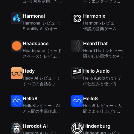
ュー: AIを活用した音
ー：エンタープライ
声記念品で家族の思
ズ向け音声エージェ
い出を残す
ントテストおよび本
Harmonai
Harmonix
番監視プラットフォ
Harmonai レビュー:
Harmonixレビュー:
ーム
Stability AI のオープ
伝説の音楽ゲーム開
ンソースオーディオ
発会社であり、AIデ
生成ラボ
ザインツールではな
Headspace
HeardThat
い
Headspace（ヘッド
HeardThat レビュー:
スペース）レビュ
騒がしい環境でのAI
ー：瞑想アプリか、
による音声分離
それともAI読み上げ
Hedy
Hello Audio
ツールか？実際の機
Hedy AI レビュー：
Hello Audioとは？そ
能と使い方
すべての会話をより
の仕組みと使い方
スマートにするリア
ルタイム会議コーチ
Hello8
Hello8
Hello8レビュー：AI
Hello8 レビュー：人
と人間の字幕作成に
間による仕上げで完
よる完璧な文字起こ
璧な精度を実現する
しと翻訳
AI搭載字幕
Herodot AI
Hindenburg
Herodot AI レビュ
Hindenburg レビュ