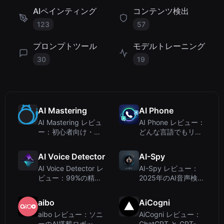
AIペインティング
コンテンツ検出
123
57
プロンプトツール
モデルトレーニング
30
19
AI Mastering
AI Phone
AI Mastering レビュ
AI Phone レビュー：
ー：初心者向け・無
どんな言語でもリア
料オンライン自動マ
ルタイムに翻訳でき
スタリング
る通話アプリ
AI Voice Detector
AI-Spy
AI Voice Detector レ
AI-Spy レビュー：
ビュー：99%の精度
2025年のAI音声検出
でAI生成音声を検出
ツールとして鋭い評
価
aibo
AiCogni
aibo レビュー：ソニ
AiCogni レビュー：
ーのAI搭載ロボット
ChatGPT と GPT-5