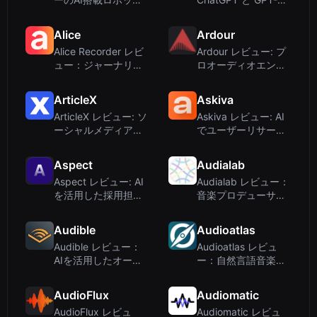
犬がリアルな伴侶を
を搭載した Android
提供
向け音声 AI アシスタ
Alice
Ardour
ント
Alice Recorder レビ
Ardour レビュー: プ
ュー：ジャーナリス
ロオーディオエンジ
トとプロフェッショ
ニアとミュージシャ
ナルのための機密性
ンのためのオープン
ArticleX
Askiva
の高いAI文字起こし
ソースDAW
ArticleX レビュー: ソ
Askiva レビュー: AI
ーシャルメディアか
でユーザーリサーチ
ら本物のコンテンツ
インタビューを自動
を自動生成
化 – 2025年ディープ
Aspect
Audialab
ダイブ
Aspect レビュー: AI
Audialab レビュー：
を活用した採用担当
音楽プロデューサー
者向け面接ノート
のための倫理的AIオ
ーディオツール
Audible
Audioatlas
Audible レビュー：
Audioatlas レビュ
AIを活用したオーデ
ー：自然言語音楽検
ィオブック配信とパ
索エンジンが音楽発
ーソナライズされた
見を革新する
AudioFlux
Audiomatic
リスニング体験
AudioFlux レビュ
Audiomatic レビュ