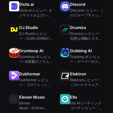
AIオーディオツール
トの徹底解説
Dicte.ai
Discord
キット
Dicte.ai レビュー: オ
Discordレビュー：こ
ンサイトおよびハイ
のグループチャット
ブリッド業務向けの
プラットフォームは
安全なAIミーティン
オーディオAIの強豪
DJ.Studio
Drumics
グアシスタント
か？
DJ.Studio レビュ
Drumics レビュー:
ー：DJ向けDAWがミ
自然な感触とスタジ
ックス制作を効率化
オ品質のAI音楽生成
Drumloop AI
Dubbing AI
Drumloop AI レビュ
Dubbing AI レビュ
ー: AI搭載のドラムル
ー：ゲーマーやスト
ープ生成をシンプル
リーマーに最適な無
に
料リアルタイムボイ
Dubformer
Elektron
スチェンジャー？
Dubformer レビュ
Elektronレビュー：
ー：プロフェッショ
このハードウェアシ
ナルスタジオ向けデ
ンセブランドは本当
ィレクター主導型AI
にAIデザインツール
Eleven Music
Ello
ダビング
なのか？
Eleven
Ello AIリーディング
Music（Enliven
コーチ レビュー：K-
Music）レビュー：
3リテラシーのため