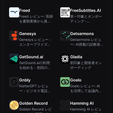
向け会話型AIぬいぐ
さない飲食店向け音
るみ
声AI
Freed
FreeSubtitles.AI
Freed レビュー: 医師
第一印象とオンボー
を書類業務から真に
ディング -
解放するAI医療
FreeSubtitles.AI を
Scribe
訪れた際に、私は出
Genesys
Getsermons
迎えられました
Genesys レビュー：
Getsermons レビュ
エンタープライズ向
ー: AI搭載の説教発
けAI搭載カスタマー
見・聴取アプリ
エクスペリエンスプ
GetSound.ai
Gladia
ラットフォーム
GetSound.aiの利用
初印象と開発者オン
を始める：初回の印
ボーディング
象とオンボーディン
グ
Gnbly
Goelo
NatterGPT レビュ
Goelo レビュー: AI
ー：ビジネス電話向
を活用して会議内容
けAIエグゼクティブ
を即座に Salesforce
アシスタント（旧
に自動入力
Golden Record
Hamming AI
Gnbly）
Golden Record レビ
Hamming AI レビュ