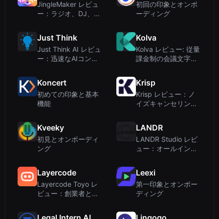
JingleMaker レビュ
初回の印象とオンボ
ー：ラジオ、DJ、ポ
ーディング
ッドキャスト向けAI
ジングル生成ツール
Just Think
Kolva
Just Think AI レビュ
Kolva レビュー: 従量
ー：迅速なAIコンサ
課金制の会議文字起
ルティングとカスタ
こしとAIオフィスス
ムエージェント構築
イート
Koncert
Krisp
初めての印象と基本
Krisp レビュー：ノ
機能
イズキャンセリング
とメモ機能を備えた
AIミーティングアシ
Kveeky
LANDR
スタント
初見とオンボーディ
LANDR Studio レビ
ング
ュー：オールインワ
ンの音楽制作＆AIマ
スタリングプラット
Layercode
Leexi
フォーム
Layercode Toyo レ
第一印象とオンボー
ビュー：創業者と運
ディング
営担当者のためのAI
エージェント
Legal Intern AI
Lingogo