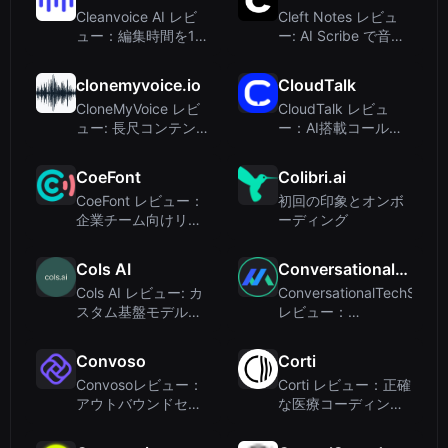
Cleanvoice AI レビ
Cleft Notes レビュ
ュー：編集時間を10
ー: AI Scribe で音声
分に短縮するAIポッ
の雑談を整理された
ドキャストエディタ
下書きに変える
clonemyvoice.io
CloudTalk
ー
CloneMyVoice レビ
CloudTalk レビュ
ュー: 長尺コンテンツ
ー：AI搭載コールセ
向けの手頃な AI 音声
ンターソフトウェア
クローニング
で現代のチームを支
CoeFont
Colibri.ai
援
CoeFont レビュー：
初回の印象とオンボ
企業チーム向けリア
ーディング
ルタイムAI音声通訳
Cols AI
ConversationalTechSummit
Cols AI レビュー: カ
ConversationalTechSumm
スタム基盤モデルの
レビュー：
ためのデータ中心プ
Conversational AI &
ラットフォーム
CX Summit ...
Convoso
Corti
Convosoレビュー：
Corti レビュー：正確
アウトバウンドセー
な医療コーディング
ルスチーム向けAI搭
と音声認識のための
載コールセンターソ
医療向けAI開発プラ