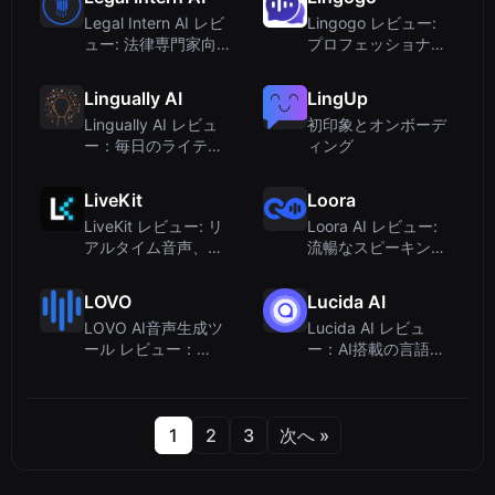
Legal Intern AI レビ
Lingogo レビュー:
ュー: 法律専門家向け
プロフェッショナル
の安全な音声テキス
向けAIビジネス英語
ト変換
コーチ
Lingually AI
LingUp
Lingually AI レビュ
初印象とオンボーデ
ー：毎日のライティ
ィング
ングとAIフィードバ
ックで言語を習得す
LiveKit
Loora
る
LiveKit レビュー: リ
Loora AI レビュー:
アルタイム音声、ビ
流暢なスピーキング
デオ、および
練習のためのパーソ
Physical AI アプリケ
ナルAI英語チュータ
LOVO
Lucida AI
ーションのためのオ
ー
LOVO AI音声生成ツ
Lucida AI レビュ
ープンソ...
ール レビュー：
ー：AI搭載の言語ス
Gennyプラットフォ
ピーキングコーチ
ームでのリアルなテ
（チーム・個人向
キスト読み上げと動
け）
画作成
1
2
3
次へ »