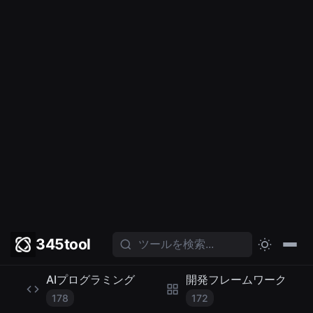
1,944
467
オーディオAI
動画AI
252
218
小カテゴリ
AIライティング
AIオフィス
815
471
学習プラットフォー
AIデザイン
ム
412
208
AIリーディング
越境AI
202
183
AIプログラミング
開発フレームワーク
178
172