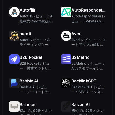
AI搭載の株式・暗号
価値提案
通貨スキャナー（ト
Autofillr
AutoResponder.ai
レーダー向け）
Autofillrレビュー：AI
AutoResponder.ai レ
搭載のChrome拡張
ビュー：WhatsApp
機能でフォーム入力
などの自動返信ボッ
を簡単に
ト
autoti
Averi
Autotiレビュー：AI
Averi レビュー：スタ
ライティングツール
ートアップの成長の
か、それともカジノ
ために作られたAIコ
への誘導か？
ンテンツエンジン
B2B Rocket
B2Metric
B2B Rocketレビュ
B2Metric レビュー：
ー：営業アウトリー
AIカスタマーインテ
チを自動化するAIエ
リジェンスプラット
ージェント
フォーム vs. ライテ
Babble AI
BacklinkGPT
ィングツール
Babble AI レビュ
BacklinkGPT レビュ
ー：ノーコードで作
ー：SEOチーム向け
る営業・サポート向
AI搭載バックリンク
けチャットボット
アウトリーチエージ
Balance
Balzac AI
（2024年版）
ェント
初めての印象とオン
初めての印象とオン