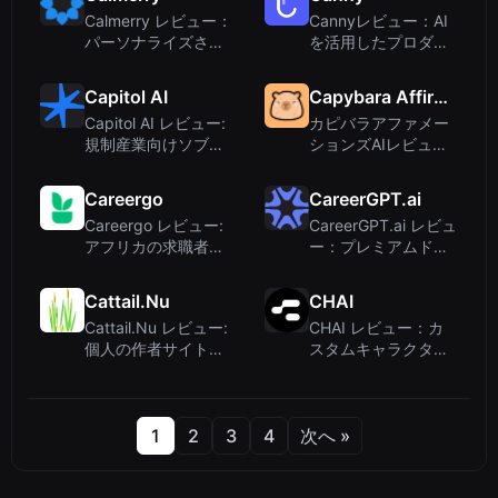
直な評価
ト
Calmerry レビュー：
Cannyレビュー：AI
パーソナライズされ
を活用したプロダク
たメンタルヘルスサ
トチーム向けフィー
ポートのためのオン
ドバック管理
Capitol AI
Capybara Affirmations AI
ラインセラピープラ
Capitol AI レビュー:
カピバラアファメー
ットフォーム
規制産業向けソブリ
ションズAIレビュ
ンエンタープライズ
ー：AIが生成する心
AI
温まるポジティブメ
Careergo
CareerGPT.ai
ッセージ
Careergo レビュー:
CareerGPT.ai レビュ
アフリカの求職者の
ー：プレミアムドメ
ための手頃なAIレジ
イン名であり、AIラ
ュメ作成ツール
イティングツールで
Cattail.Nu
CHAI
はない
Cattail.Nu レビュー:
CHAI レビュー：カ
個人の作者サイトで
スタムキャラクター
あり、AIライティン
とストーリーを実現
グツールではない
するソーシャルAIプ
ラットフォーム
1
2
3
4
次へ »