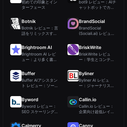
初めての印象とイン
bot9 レビュー：AIチ
ターフェース
ャットボットでカス
タマーサポートと営
業を自動化
Botnik
BrandSocial
Botnik レビュー：言
BrandSocial
語をリミックスする
(Sociali.ai) レビュー:
クリエイティブ AI キ
マルチブランドチー
ーボード
ム向けAIソーシャル
Brightroom AI
BriskWrite
メディアマネージャ
Brightroom AI レビ
BriskWrite レビュ
ー
ュー：より多く書か
ー：学生とコンテン
せ、より少なく採点
ツ制作者のためのAI
したい英語教師のた
ライティングツール
Buffer
Byliner
めのAIライティング
Buffer AIアシスタン
Byliner AI レビュ
ツール
ト レビュー：ソーシ
ー：ジャーナリスト
ャルメディアのライ
向けに設計されたAI
ティングとスケジュ
ライティングエディ
Byword
Callin.io
ーリングの融合
ター
Byword レビュー：
Callin.io レビュー：
SEO スケーリングの
企業向け超低レイテ
ための AI 記事作成ツ
ンシ・ホワイトラベ
ール – 2025 年の正
ルAI音声エージェン
Calmerry
Canny