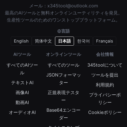
メール：
x345tool@outlook.com
最高のAIツールと無料オンラインユーティリティを発見。
生産性ツールのためのワンストッププラットフォーム。
言語
English
简体中文
日本語
한국어
Français
AIツール
オンラインツール
会社情報
すべてのAIツー
すべてのツール
345toolについて
ル
JSONフォーマッ
ツールを提出
テキストAI
ター
利用規約
画像AI
正規表現テスタ
プライバシーポ
ー
動画AI
リシー
Base64エンコー
オーディオAI
Cookieポリシー
ダー