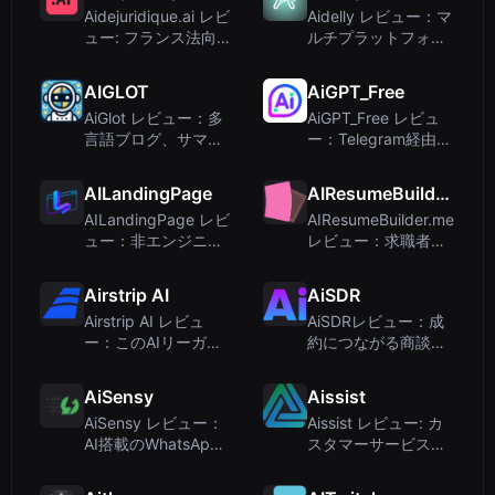
Aidejuridique.ai レビ
Aidelly レビュー：マ
ュー: フランス法向け
ルチプラットフォー
AI法律アシスタント
ム投稿のための#1
Agentic ソーシャル
AIGLOT
AiGPT_Free
メディアスケジュー
AiGlot レビュー：多
AiGPT_Free レビュ
ラー
言語ブログ、サマリ
ー：Telegram経由で
ーフィード、翻訳ツ
無制限無料のAIテキ
ール
スト・画像生成
AILandingPage
AIResumeBuilder.me
AILandingPage レビ
AIResumeBuilder.me
ュー：非エンジニア
レビュー：求職者向
向けAI搭載ランディ
け無料AIレジュメビ
ングページ作成ツー
ルダー
Airstrip AI
AiSDR
ル
Airstrip AI レビュ
AiSDRレビュー：成
ー：このAIリーガル
約につながる商談を
アシスタントは中小
予約するAI営業エー
企業にとって価値が
ジェント
AiSensy
Aissist
あるか？
AiSensy レビュー：
Aissist レビュー: カ
AI搭載のWhatsApp
スタマーサービスを
マーケティングプラ
エンドツーエンドで
ットフォームで収益
自動化するエージェ