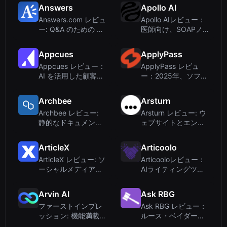
ルは見つからず
ータベース？
Answers
Apollo AI
Answers.com レビュ
Apollo AIレビュー：
ー: Q&A のための AI
医師向け、SOAPノ
パーソナリティ – 信
ートを数秒で完成さ
頼できる情報源か？
せるAI医療記録ツー
Appcues
ApplyPass
ル
Appcues レビュー：
ApplyPass レビュ
AI を活用した顧客エ
ー：2025年、ソフト
ンゲージメントのた
ウェアエンジニアの
めのライティングツ
求人に自動応募する
Archbee
Arsturn
ール？
AIツール
Archbee レビュー:
Arsturn レビュー: ウ
静的なドキュメント
ェブサイトとエンゲ
をAI搭載のナレッジ
ージメントのための
ポータルに変える
ノーコードChatGPT
ArticleX
Articoolo
チャットボットビル
ArticleX レビュー: ソ
Articooloレビュー：
ダー
ーシャルメディアか
AIライティングツー
ら本物のコンテンツ
ルを装ったコンテン
を自動生成
ツブログ？
Arvin AI
Ask RBG
ファーストインプレ
Ask RBG レビュー：
ッション: 機能満載の
ルース・ベイダー・
Chromeコンパニオ
ギンズバーグへの遊