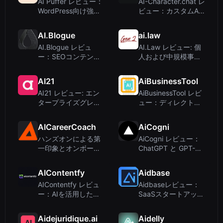
AI Puffer レビュー：
AI-Character.chat レ
WordPress向け強力
ビュー：カスタムAI
なAIエンジン – チャ
キャラクターを作成
ット、コンテンツ、
して会話しよう
AI.Blogue
ai.law
自動化
AI.Blogue レビュ
AI.Law レビュー: 個
ー：SEOコンテンツ
人および中規模事務
を迅速に作成するAI
所向け62のAI搭載訴
ブログツール
訟ツール
AI21
AiBusinessTool
AI21 レビュー: エン
AiBusinessTool レビ
タープライズグレー
ュー：ディレクトリ
ドのAIエージェント
登録サービス、AIラ
とビジネスモデル
イティングツールで
AICareerCoach
AiCogni
はない
ハンズオンによる第
AiCogni レビュー：
一印象とオンボーデ
ChatGPT と GPT-5
ィング
を搭載した Android
向け音声 AI アシスタ
AIContentfy
Aidbase
ント
AIContentfy レビュ
Aidbaseレビュー：
ー：AIを活用したマ
SaaSスタートアップ
ーケティング代理店
向けAI搭載サポート
であり、ライティン
Aidejuridique.ai
Aidelly
グツールではない