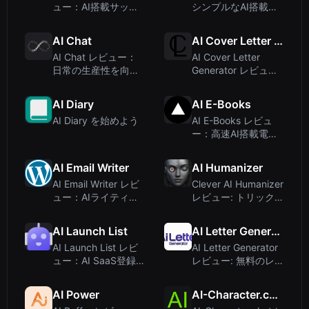
ュー：AI搭載サッカ
シンプルなAI搭載
ー予測アプリ
WordPressライティ
ングプラグイン、4
AI Chat
AI Cover Letter Generator
ドル
AI Chat レビュー：
AI Cover Letter
日常の生産性を向上
Generator レビュ
させるオールインワ
ー：ATS対応、人間
ンマルチモデルAIア
が書いたようなカバ
AI Diary
AI E-Books
シスタント
ーレターを28秒で作
AI Diary を始めよう
AI E-Books レビュ
成
ー：高速AI搭載電子
書籍作成ツール
AI Email Writer
AI Humanizer
AI Email Writer レビ
Clever AI Humanizer
ュー：AIライティン
レビュー: トリックに
グツールを装ったギ
頼らず品質を重視す
ャンブルサイトの正
る無料AIテキスト人
AI Launch List
AI Letter Generator
体
間らし化ツール
AI Launch List レビ
AI Letter Generator
ュー：AI SaaS登録
レビュー: 無料のレタ
のための厳選ディレ
ー作成ツールをテス
クトリ
ト - 345tool
AI Power
AI-Character.chat