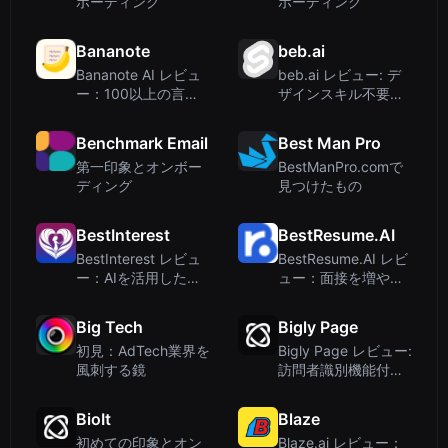
ボーディング
ボーディング
Bananote
beb.ai
Bananote AI レビュ
beb.ai レビュー: デ
ー：100以上の言語
ザインスキル不要で
をサポートする音声
実現するAIブランド
テキスト変換ノート
ビジュアル
Benchmark Email
Best Man Pro
アプリ
第一印象とオンボー
BestManPro.comで
ディング
見つけたもの
BestInterest
BestResume.AI
BestInterest レビュ
BestResume.AI レビ
ー：AIを活用した、
ュー：面接を増やす
対立を減らす共同子
AI履歴書ビルダー
育てアプリ
Big Tech
Bigly Page
初見：AdTech業界を
Bigly Page レビュー:
風刺する鏡
訪問者識別機能付き
AIランディングペー
ジビルダー
BioIt
Blaze
初めての印象とオン
Blaze.ai レビュー：