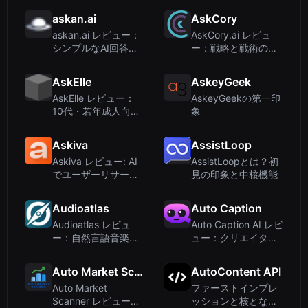
ン
び心あふれるAIトリ
askan.ai
AskCory
ビュート
askan.ai レビュー：
AskCory.ai レビュ
シンプルなAI回答エ
ー：戦略と戦術のた
ンジンで素早いQ&A
めのAIマーケティン
を実現
グアシスタント
AskElle
AskeyGeek
AskElle レビュー：
AskeyGeekの第一印
10代・若年成人向け
象
AI搭載デートコーチ
アプリ
Askiva
AssistLoop
Askiva レビュー: AI
AssistLoopとは？初
でユーザーリサーチ
見の印象と中核機能
インタビューを自動
化 – 2025年ディープ
Audioatlas
Auto Caption
ダイブ
Audioatlas レビュ
Auto Caption AI レビ
ー：自然言語音楽検
ュー：クリエイター
索エンジンが音楽発
向け高速AI字幕作成
見を革新する
ツール
Auto Market Scanner
AutoContent API
Auto Market
ファーストインプレ
Scanner レビュー：
ッションと核となる