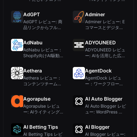
ッショナルのための
ールか、乗っ取られ
AI搭載LinkedInコン
たドメインか？
AdGPT
Adminer
テンツパートナー
AdGPT レビュー: 商
Adminer レビュー: E
品リンクからフルキ
コマースとデジタル
ャンペーンを生成す
プロダクト向け競合
るAI広告ジェネレー
分析
AdNabu
ADYOUNEED
ター
AdNabu レビュー：
ADYOUNEED レビュ
Shopify向けAI駆動の
ー: AIを活用した広告
商品フィード管理
作成とマルチプラッ
トフォーム管理
Aethera
AgentDock
Aethera レビュー：
AgentDock レビュ
コンテンツチームの
ー：ワークフロー自
ためのオールインワ
動化のためのビジュ
ンAIエージェントワ
アル AI エージェント
Agorapulse
AI Auto Blogger
ークスペース
ビルダー
Agorapulse レビュ
AI Auto Blogger レビ
ー: AIライティング支
ュー: WordPress と
援付きソーシャルメ
LinkedIn 向けの無制
ディア管理
限 AI コンテンツ
AI Betting Tips
AI Blogger
AI Betting Tips レビ
AI Blogger レビュー: