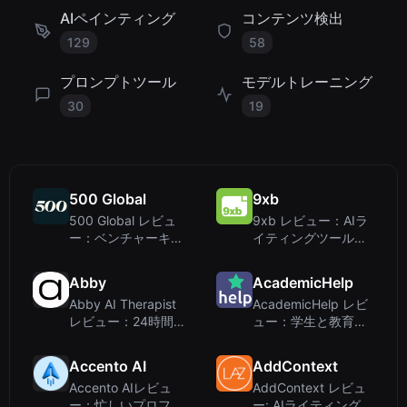
AIペインティング
コンテンツ検出
129
58
プロンプトツール
モデルトレーニング
30
19
500 Global
9xb
500 Global レビュ
9xb レビュー：AIラ
ー：ベンチャーキャ
イティングツールで
ピタル企業であり、
はなく、B2B eコマ
AIライティングツー
ースエージェンシー
Abby
AcademicHelp
ルではない
Abby AI Therapist
AcademicHelp レビ
レビュー：24時間
ュー：学生と教育者
365日対応のメンタ
のための包括的なア
ルヘルスコンパニオ
カデミックハブ
Accento AI
AddContext
ンは本当に役立つの
Accento AIレビュ
AddContext レビュ
か？
ー：忙しいプロフェ
ー: AIライティングツ