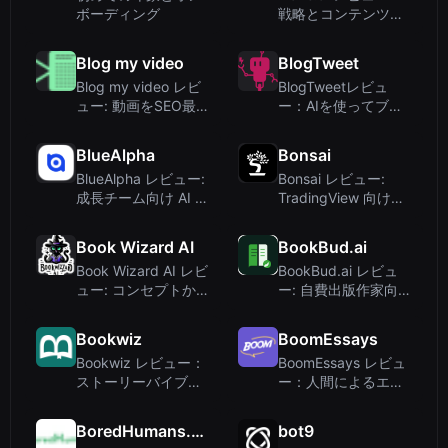
ボーディング
戦略とコンテンツを
実現するオールイン
ワンAIマーケティン
Blog my video
BlogTweet
グプラットフォーム
Blog my video レビ
BlogTweetレビュ
ュー: 動画をSEO最適
ー：AIを使ってブロ
化されたブログ記事
グ記事をTwitterスレ
に変換
ッドに変換
BlueAlpha
Bonsai
BlueAlpha レビュー:
Bonsai レビュー:
成長チーム向け AI ネ
TradingView 向け取
イティブ マーケティ
引戦略ツール – AI ラ
ング ハブ
イティングツールで
Book Wizard AI
BookBud.ai
はありません
Book Wizard AI レビ
BookBud.ai レビュ
ュー: コンセプトから
ー: 自費出版作家向け
PDFまでをAIが生成
AI書籍作成ツール
する書籍作成ツール
Bookwiz
BoomEssays
Bookwiz レビュー：
BoomEssays レビュ
ストーリーバイブル
ー：人間によるエッ
で一貫性のある小説
セイ作成サービス vs
執筆を支援するAI共
AI代替手段
BoredHumans.com
bot9
同執筆ツール