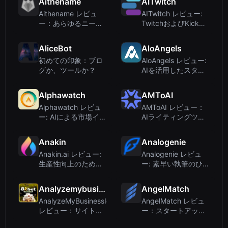
Aithename
AITwitch
を5倍に
ンティックAI
Aithename レビュ
AITwitch レビュー:
ー：あらゆるニーズ
TwitchおよびKickス
に対応する包括的な
トリーマー向け
AI名前生成ツール
StreamChat AIスマ
AliceBot
AloAngels
ートボット
初めての印象：ブロ
AloAngels レビュー:
グか、ツールか？
AIを活用したスター
トアップ向け投資家
マッチング
Alphawatch
AMToAI
Alphawatch レビュ
AMToAI レビュー：
ー: AIによる市場イン
AIライティングツー
テリジェンスの大規
ルではなく、プレミ
模展開
アムドメインマーケ
Anakin
Analogenie
ットプレイス
Anakin.ai レビュー:
Analogenie レビュ
生産性向上のための
ー: 素早い執筆のひら
オールインワン・ノ
めきを生み出すニッ
ーコードAIプラット
チなAIアナロジージ
Analyzemybusinessidea
AngelMatch
フォーム
ェネレーター
AnalyzeMyBusinessIdea
AngelMatch レビュ
レビュー：サイトが
ー：スタートアップ
乗っ取られ、AIツー
向け最大の投資家デ