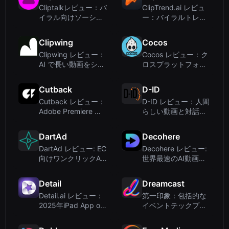
Cliptalkレビュー：バ
ClipTrend.ai レビュ
イラル向けソーシャ
ー：バイラルトレン
ルメディアショート
ドに特化したAI動画
動画をAIで作成
ジェネレーター
Clipwing
Cocos
Clipwing レビュー：
Cocos レビュー：ク
AI で長い動画をショ
ロスプラットフォー
ートクリップに変換
ム開発のための軽量
– 料金と機能
2D＆3Dゲームエン
Cutback
D-ID
ジン
Cutback レビュー：
D-ID レビュー：人間
Adobe Premiere ビ
らしい動画と対話型
デオ編集向け AI アシ
エージェントのため
スタント
の AI アバター
DartAd
Decohere
DartAd レビュー: EC
Decohere レビュー:
向けワンクリックAI
世界最速のAI動画＆
広告動画生成ツール
キャラクタージェネ
レーター
Detail
Dreamcast
Detail.ai レビュー：
第一印象：包括的な
2025年iPad App of
イベントテックプラ
the Yearに輝いたAI
ットフォーム
駆動のビデオ編集ア