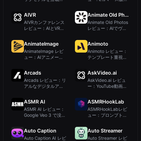
たオールインワンAI
者向けの効率的な
動画・画像プラット
UGC動画生成ツール
AIVR
Animate Old Photos
フォーム
AIVRカンファレンス
Animate Old Photos
レビュー：AIとVR研
レビュー：AIでヴィ
究のための学習プラ
ンテージ写真に命を
ットフォーム
吹き込む
AnimateImage
Animoto
AnimateImage レビ
Animoto レビュー：
ュー：AIアニメーシ
テンプレート重視の
ョンで写真を動画に
初心者向け動画作成
変換
ツール
Arcads
AskVideo.ai
Arcads レビュー：リ
AskVideo.ai レビュ
アルなデジタルアク
ー：YouTube動画と
ターでAIによる動画
チャットして即座に
広告作成
回答を得る
ASMR AI
ASMRHookLab
ASMR AI レビュー：
ASMRHookLabレビ
Google Veo 3 で没入
ュー：プロンプトエ
感のある AI ASMR 動
ンジニアリング不要
画を作成
でバイラルAI ASMR
Auto Caption
Auto Streamer
動画を作成
Auto Caption AI レビ
Auto Streamer レビ