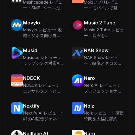
Meshcapade レビュ
Mojoアプリレビュ
ー：SMPLベースの
ー：モバイルで魅力
モーションキャプチ
的なソーシャルメデ
ャツールに何が起き
ィア向けアニメーシ
Movylo
Music 2 Tube
たのか？
ョン動画を作成
Movylo レビュー: 地
Music 2 Tube レビュ
域ビジネス向け自動
ー：音声を
化マーケティング –
YouTube・SNS動画
正直な2025年分析
に変換するデスクト
Musid
NAB Show
ップツール
Musid.ai レビュー：
NAB Show レビュ
リップシンク対応AI
ー：映像とクロスボ
ミュージックビデオ
ーダーメディアテッ
生成ツール（ソーシ
クにおけるAIの旗艦
NDECK
Nero
ャルメディアクリエ
イベント
NDECK レビュー：
Nero AI レビュー：
イター向け）
コンサルタントと代
プロフェッショナル
理店向けAIビデオ提
向けPCベースの写
案書作成ツール
真・動画アップスケ
Nextify
Noiz
ーリング
Nextify AI レビュー:
Noiz レビュー：視聴
#1のAI広告ジェネレ
時間を大幅に節約す
ーター、超高速ビデ
るAI YouTube要約ツ
オクリエイティブ
ール
Nullface AI
Nuro