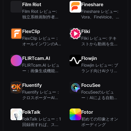
Film Riot
Fineshare
Film Riot レビュー:
Fineshare レビュー:
独立系映画制作者の
Vora、FineVoice、
ための実践的な学習
Singify を備えたオー
プラットフォーム
ルインワン AI 音声・
FlexClip
Fliki
動画作...
FlexClip レビュー：
Fliki レビュー: テキ
オールインワンのAI
ストから動画を生成
動画作成・編集ツー
するAIビデオジェネ
ル
レーター（音声付
FLIRTcam.AI
Flowjin
き）
FLIRTcam.AI レビュ
Flowjin レビュー: ブ
ー：画像生成機能付
ランド向けAIクリッ
きライブ動画AIコン
プメーカー – 長い動
パニオン
画を短いクリップに
Fluentify
FocuSee
変換
Fluentify レビュー：
FocuSeeのレビュ
クロスボーダーAI動
ー：AIによる自動編
画ツールか、それと
集スクリーンレコー
もミスリーディング
ダーで洗練された動
FolkTalk
Fotor
サイトか？
画を
FolkTalk レビュー：1
初めての印象とオン
回録画すれば、スケ
ボーディング
ールで個別化された