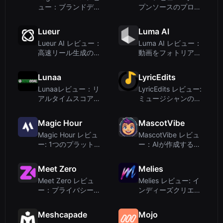
ュー：ブランドデザ
プンソースのプロダ
イナー向けAI搭載ロ
クショングレード動
ゴモーションプロポ
画生成モデル
Lueur
Luma AI
ーザル
Lueur AI レビュー：
Luma AI レビュー：
高速リール生成のた
動画をフォトリアリ
めのDiscordボット
スティックな3Dシー
ンに変える
Lunaa
LyricEdits
Lunaaレビュー：リ
LyricEdits レビュー:
アルタイムスコアと
ミュージシャンのた
インサイトを提供す
めのAIリリックビデ
るデータ駆動型サッ
オ生成ツール – 機
Magic Hour
MascotVibe
カー分析プラットフ
能、料金、評価
Magic Hour レビュ
MascotVibe レビュ
ォーム
ー: 1つのプラットフ
ー：AIが作成するア
ォームで100以上の
プリ・ブランド向け
AI動画・画像ツール
アニメーションマス
Meet Zero
Melies
コット
Meet Zero レビュ
Melies レビュー: イ
ー：プライバシー重
ンディーズクリエイ
視の出会いを実現す
ター向けオールイン
る、AI搭載10分間ビ
ワンAI映画制作スタ
Meshcapade
Mojo
デオデート
ジオ