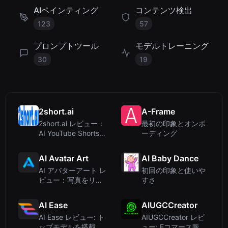
AIペインティング
コンテンツ検出
123
57
プロンプトツール
モデルトレーニング
30
19
2short.ai
A-Frame
2short.ai レビュー：
最初の印象とオンボ
AI YouTube Shorts
ーディング
ジェネレーターで簡
単リパーパス
AI Avatar Art
AI Baby Dance
AI アバターアート レ
初回の印象と使いや
ビュー：写真をリア
すさ
ルな話すアバターに
変換、多言語対応
AI Ease
AIUGCCreator
AI Ease レビュー: ト
AIUGCCreator レビ
ップモデルを搭載し
ュー: Eコマース販売