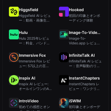
え、その他を実現す
搭載したオールイン
る動画生成ツール
ワンの動画・画像生
Higgsfield
Hooked
成ツール
Higgsfield AI レビュ
初回の印象とオンボ
ー：動画・画像生成
ーディング体験
のための究極のクロ
スボーダーインフラ
Hulu
Image-To-Video.app
か？
Hulu 2025年レビュ
Image-To-
ー：料金、バンド
Video.app レビュ
ル、ストリーミング
ー：複数モデルを搭
体験
載した手頃なAI動画
Immersive Fox
InfiniteTalk AI
生成ツール
Immersive Fox レビ
InfiniteTalk AI レビュ
ュー: 57以上の言語
ー：音声駆動のリッ
で企業研修向けAI動
プシンクと全身動画
画コース
吹き替え、無制限長
Inspix AI
InstantChapters
のコンテンツに対応
Inspix AI レビュー:
InstantChapters レ
オールインワンのAI
ビュー：ワンクリッ
動画・画像作成プラ
クでYouTubeタイム
ットフォーム
スタンプを生成する
IntroVideo
iSWIM
AIツール
初めての感想とオン
初印象とオンボーデ