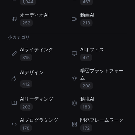
1,944
467
オーディオAI
動画AI
252
218
小カテゴリ
AIライティング
AIオフィス
815
471
学習プラットフォー
AIデザイン
ム
412
208
AIリーディング
越境AI
202
183
AIプログラミング
開発フレームワーク
178
172