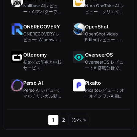
Nullface AIレビュ
Nuro OneTake AI レ
ー：AIアバターで
ビュー：クリエイタ
TikTok・YouTubeの
ーとコーチ向けの自
顔出しなし動画を自
律型ビデオ編集
ONERECOVERY
OpenShot
動化
ONERECOVERY レ
OpenShot Video
ビュー: Windowsと
Editor レビュー：全
Mac向けAI搭載デー
プラットフォーム対
タ復元ソフトウェア
応の無料・オープン
Ottonomy
OverseerOS
ソースのパワフルな
初めての印象と中核
OverseerOS レビュ
動画編集ソ...
サービス
ー：AI搭載分析であ
らゆる成功YouTube
チャンネルをクロー
Perso AI
Pixalto
ン
Perso AI レビュー:
Pixaltoレビュー：オ
マルチリンガル動画
ールインワンAI動
ローカライゼーショ
画・画像生成スイー
ンのためのAI吹き替
ト – 本当に価値があ
え
る？
1
2
次へ »