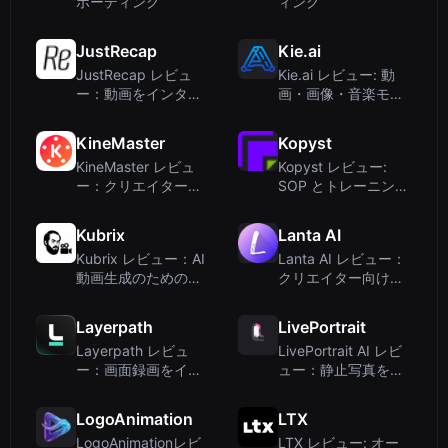
ボーディング
ィング
JustRecap
Kie.ai
JustRecap レビュ
Kie.ai レビュー: 動
ー：動画をインタラ
画・画像・音楽モデ
クティブなビジュア
ルを一つのAPIで –
ル要約に変換
開発者向け手頃なAI
KineMaster
Kopyst
API
KineMaster レビュ
Kopyst レビュー:
ー：クリエイター向
SOP とトレーニング
けAI搭載モバイル動
動画のための AI 搭載
画編集
ドキュメントツール
Kubrix
Lanta AI
Kubrix レビュー：AI
Lanta AI レビュー：
動画生成のためのデ
クリエイター向けの
ベロッパーフレーム
マルチモデル対応無
ワーク
料AI動画生成ツール
Layerpath
LivePortrait
Layerpath レビュ
LivePortrait AI レビ
ー：画面録画をイン
ュー：静止写真をリ
タラクティブデモ、
アルなアニメーショ
ガイド、動画に変換
ンビデオに変換
LogoAnimation
LTX
LogoAnimationレビ
LTX レビュー: オー