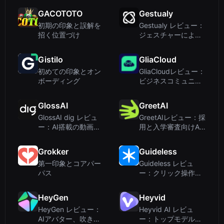
動画を配信可能
GACOTOTO
Gestualy
初期の印象と誤解を
Gestualy レビュー：
招く位置づけ
ジェスチャーによる
非接触の顧客感情検
出
Gistilo
GliaCloud
初めての印象とオン
GliaCloudレビュー：
ボーディング
ビジネスコミュニケ
ーションのためのAI
Video Agents
GlossAI
GreetAI
GlossAI dig レビュ
GreetAIレビュー：採
ー：AI搭載の動画イ
用と入学審査向けAI
ンテリジェンスによ
音声スクリーニング
るソーシャルリスニ
Grokker
Guideless
ング
第一印象とコアパー
Guideless レビュ
パス
ー：クリック操作を
AIナレーション付き
ビデオガイドに数分
HeyGen
Heyvid
で変換
HeyGen レビュー：
Heyvid AI レビュ
AIアバター、吹き替
ー：トップモデルを