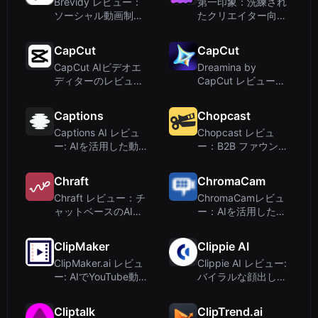
Brevidy レビュー：
第一印象：洗練され
ソーシャル動画制作
たクリエイター向け
のためのAI搭載
ダッシュボード
Premiere Proプラグ
CapCut
CapCut
イン
CapCut AIビデオエ
Dreamina by
ディターのレビュ
CapCut レビュー：
ー：スマートな動画
無料のAI画像・動画
編集とデザインを実
ジェネレーター
Captions
Chopcast
現する無料オンライ
Captions AI レビュ
Chopcast レビュ
ンツール
ー: AIを活用した動画
ー：B2B ファウンダ
編集とカスタムアバ
ー向けの代行型
ター
LinkedIn ビデオクリ
Chraft
ChromaCam
ップサービス
Chraft レビュー：チ
ChromaCamレビュ
ャットベースのAI動
ー：AIを活用した背
画作成でバイラルコ
景除去とビデオ会議
ンテンツを
用アバター
ClipMaker
Clippie AI
ClipMaker.ai レビュ
Clippie AI レビュー:
ー: AIでYouTube動画
バイラルな顔出しな
をTikTok・
しYouTube動画を数
Instagram用クリッ
秒で作成
Cliptalk
ClipTrend.ai
プに変換