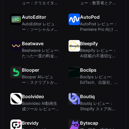
ュー：クリエイター
ュー：教育者とクリ
向け高速AI字幕作成
エイターのためのAI
ツール
搭載ライブコース作
AutoEditor
AutoPod
成ツール
AutoEditor レビュ
AutoPod レビュー：
ー：ソーシャルメデ
Premiere Pro 向け AI
ィアクリエイター向
搭載自動ポッドキャ
けAI搭載動画切り抜
スト編集
Beatwave
Bleepify
きツール
Beatwave レビュー:
Bleepify レビュー：
たった一度の料金で
AI搭載の不適切な言
驚くほど美しいミュ
葉フィルター（動画
ージックビジュアラ
クリエイター向け）
Blooper
Boclips
イザーを数分で作成
Blooper AIレビュ
Boclips レビュー:
ー：スクリプトから
EdTech、出版社、学
ストーリーボード生
校向けの厳選された
成でプリプロダクシ
教育用動画
Boolvideo
Boutiq
ョンを効率化
Boolvideo AI動画生
Boutiq レビュー：
成ツール レビュー：
Shopify ストア向け
クリック数回で何で
AI 搭載ビデオ・クラ
も動画に変える
イアンテリング
Brevidy
Bytecap