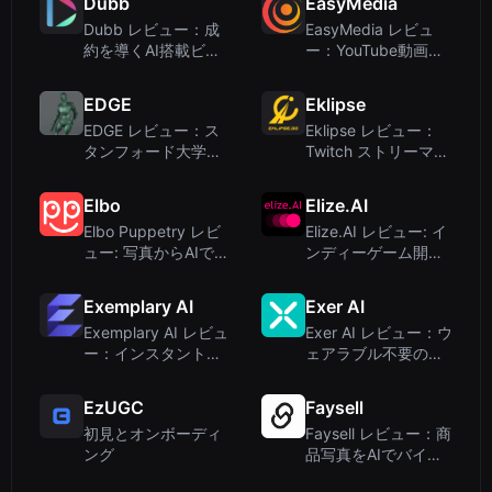
Dubb
EasyMedia
プリ
Dubb レビュー：成
EasyMedia レビュ
約を導くAI搭載ビデ
ー：YouTube動画を
オセールスシステム
瞬時にバイラルソー
シャル投稿に変換
EDGE
Eklipse
EDGE レビュー：ス
Eklipse レビュー：
タンフォード大学研
Twitch ストリーマー
究者による音楽から
とゲームクリエイタ
の編集可能なダンス
ー向け AI 自動クリッ
Elbo
Elize.AI
生成
ピングツール
Elbo Puppetry レビ
Elize.AI レビュー: イ
ュー: 写真からAIで話
ンディーゲーム開発
すビデオを生成
者とチャットボット
向け3Dキャラクター
Exemplary AI
Exer AI
アニメーションの自
Exemplary AI レビュ
Exer AI レビュー：ウ
動化
ー：インスタント動
ェアラブル不要の臨
画リパーパス＆文字
床動作分析
起こしツール
EzUGC
Faysell
初見とオンボーディ
Faysell レビュー：商
ング
品写真をAIでバイラ
ルUGC動画に変換