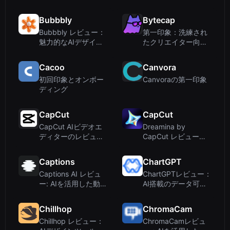
AI 搭載ビデオ・クラ
のためのAI搭載
イアンテリング
Premiere Proプラグ
Bubbbly
Bytecap
イン
Bubbbly レビュー：
第一印象：洗練され
魅力的なAIデザイン
たクリエイター向け
インスピレーション
ダッシュボード
のポートフォリオ
Cacoo
Canvora
初回印象とオンボー
Canvoraの第一印象
ディング
CapCut
CapCut
CapCut AIビデオエ
Dreamina by
ディターのレビュ
CapCut レビュー：
ー：スマートな動画
無料のAI画像・動画
編集とデザインを実
ジェネレーター
Captions
ChartGPT
現する無料オンライ
Captions AI レビュ
ChartGPTレビュー：
ンツール
ー: AIを活用した動画
AI搭載のデータ可視
編集とカスタムアバ
化をシンプルに
ター
Chillhop
ChromaCam
Chillhop レビュー：
ChromaCamレビュ