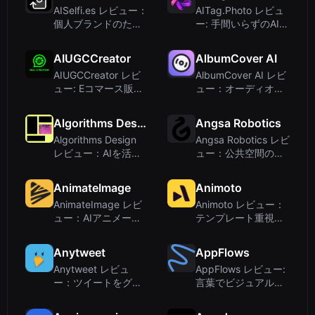
AISelfi.es レビュー：
AITag.Photo レビュ
個人ブランドのため
ー: 手間いらずのAI写
のお手頃AIヘッドシ
真タグ付け・説明生
ョット（2025年）
成ツール
AIUGCCreator
AlbumCover AI
AIUGCCreator レビ
AlbumCover AI レビ
ュー: Eコマース販売
ュー：オーディオ解
者向けの効率的な
析でアルバムアート
UGC動画生成ツール
を生成するミュージ
Algorithms Design
Angsa Robotics
シャン向けツール
Algorithms Design
Angsa Robotics レビ
レビュー：AIを活用
ュー：公共空間のた
したデザインに関す
めのAI搭載自律型ゴ
る厳選リソース
ミ収集ロボット
AnimateImage
Animoto
AnimateImage レビ
Animoto レビュー：
ュー：AIアニメーシ
テンプレート重視の
ョンで写真を動画に
初心者向け動画作成
変換
ツール
Anytweet
AppFlows
Anytweet レビュ
AppFlows レビュー:
ー：ツイートをグッ
言葉でビジュアルな
ズストアに変えて収
アプリ仕様を作成、
益を得る方法
無料かつプライベー