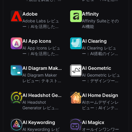
Facebook広告を数
したソーシャルメデ
分で作成
ィア広告作成ツール
Adobe
Affinity
Adobe Labs レビュ
Affinity Suiteとその
ー：AIを活用した創
AI機能
造性実験のプレイグ
ラウンド
AI App Icons
AI Clearing
AI App Icons レビュ
AI Clearing レビュ
ー：AIを活用した手
ー：AI搭載のインフ
軽なアイコン生成ツ
ラ建設プラットフォ
ール
ーム
AI Diagram Maker
AI Geometric
AI Diagram Maker
AI Geometric レビュ
レビュー: テキストを
ー：デザインツール
瞬時にプロフェッシ
を装ったAI面接コー
ョナルな図に変換
チ
AI Headshot Generator
AI Home Design
AI Headshot
AIホームデザインレ
Generator レビュ
ビュー：AIインテリ
ー：数分でプロ品質
アデザインツールで
のヘッドショットを
部屋を変身
AI Keywording
AI Magicx
実現
AI Keywording レビ
オールインワンワー