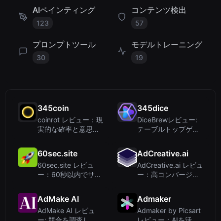
AIペインティング
コンテンツ検出
123
57
プロンプトツール
モデルトレーニング
30
19
345coin
345dice
coinrot レビュー：現
DiceBrewレビュー:
実的な確率と意思決
テーブルトップゲー
定のための3Dコイン
マーのためのプライ
フリッパー
バシー優先3Dダイス
60sec.site
AdCreative.ai
ローラー
60sec.site レビュ
AdCreative.ai レビュ
ー：60秒以内でサイ
ー：高コンバージョ
トを構築するAIウェ
ン広告を生成するAI
ブサイトビルダー
広告ツール
AdMake AI
Admaker
AdMake AI レビュ
Admaker by Picsart
ー: 競合を調査し、
レビュー：AIを活用