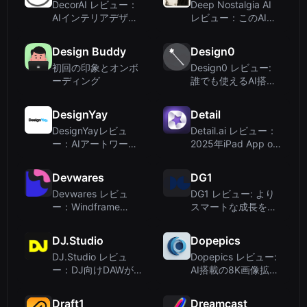
DecorAI レビュー：
Deep Nostalgia AI
AIインテリアデザイ
レビュー：このAI写
ンで部屋を数秒で変
真アニメーションツ
身
ールは思い出をよみ
Design Buddy
Design0
がえらせるのか？
初回の印象とオンボ
Design0 レビュー:
ーディング
誰でも使えるAI搭載
デザインスイート
DesignYay
Detail
DesignYayレビュ
Detail.ai レビュー：
ー：AIアートワーク
2025年iPad App of
付き無制限デザイン
the Yearに輝いたAI
サブスクリプション
駆動のビデオ編集ア
Devwares
DG1
プリ
Devwares レビュ
DG1 レビュー: より
ー：Windframe
スマートな成長を実
Tailwind CSS ビルダ
現するAI搭載Eコマー
ーとデザインリソー
スプラットフォーム
DJ.Studio
Dopepics
ス集
DJ.Studio レビュ
Dopepics レビュー:
ー：DJ向けDAWがミ
AI搭載の8K画像拡大
ックス制作を効率化
をシンプルに
Draft1
Dreamcast