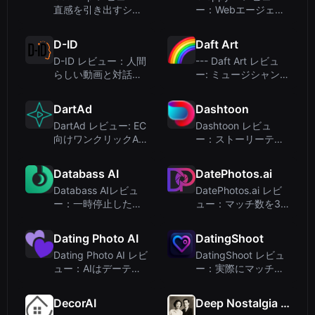
直感を引き出すシン
ー：Webエージェン
プルなコインフリッ
シーとCMSユーザー
プツール
のためのスマートな
D-ID
Daft Art
画像クロッピング
D-ID レビュー：人間
--- Daft Art レビュ
らしい動画と対話型
ー: ミュージシャン向
エージェントのため
けAIアルバムカバー
の AI アバター
ジェネレーター
DartAd
Dashtoon
DartAd レビュー: EC
Dashtoon レビュ
向けワンクリックAI
ー：ストーリーテラ
広告動画生成ツール
ーと収益化を目指す
人のためのAIコミッ
Databass AI
DatePhotos.ai
ク制作ツール
Databass AIレビュ
DatePhotos.ai レビ
ー：一時停止した
ュー：マッチ数を3
が、終了していない
倍にするAIデーティ
生成音楽スタートア
ング写真？
Dating Photo AI
DatingShoot
ップ
Dating Photo AI レビ
DatingShoot レビュ
ュー：AIはデーティ
ー：実際にマッチに
ングプロフィール写
つながるAI搭載のデ
真を変革できるか？
ーティングプロフィ
DecorAI
Deep Nostalgia AI
ール写真