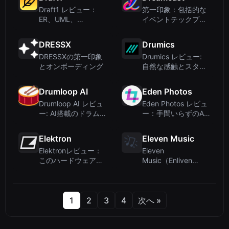
Draft1 レビュー：
第一印象：包括的な
ER、UML、
イベントテックプラ
Kubernetes、ネット
ットフォーム
ワーク図向けAI図生
DRESSX
Drumics
成ツール
DRESSXの第一印象
Drumics レビュー:
とオンボーディング
自然な感触とスタジ
オ品質のAI音楽生成
Drumloop AI
Eden Photos
Drumloop AI レビュ
Eden Photos レビュ
ー: AI搭載のドラムル
ー：手間いらずのAI
ープ生成をシンプル
画像整理
に
Elektron
Eleven Music
Elektronレビュー：
Eleven
このハードウェアシ
Music（Enliven
ンセブランドは本当
Music）レビュー：
にAIデザインツール
ボーカル生成対応の
なのか？
AI音楽ジェネレータ
ー
1
2
3
4
次へ »