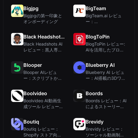
ージックビジュアラ
ライバシー重視のツ
Bigjpg
BigTeam
イザーを数分で作成
ール
Bigjpgの第一印象と
BigTeam.ai レビュ
オンボーディング
ー：
FurnitureConnect に
よる家具写真撮影の
Black Headshots AI
BlogToPin
ための AI スタジオ
Black Headshots AI
BlogToPin レビュー:
レビュー：黒人専門
AIを活用したブロガ
家向けに最適化され
ー向けPinterest自動
たヘッドショット
化
Blooper
Blueberry AI
Blooper AIレビュ
Blueberry AI レビュ
ー：スクリプトから
ー：AI搭載の3Dワー
ストーリーボード生
クフロー向けデジタ
成でプリプロダクシ
ルアセット管理
Boolvideo
Boords
ョンを効率化
Boolvideo AI動画生
Boords レビュー：AI
成ツール レビュー：
によるストーリーボ
クリック数回で何で
ーディングとクライ
も動画に変える
アント承認でビデオ
Boutiq
Brevidy
制作を効率化
Boutiq レビュー：
Brevidy レビュー：
Shopify ストア向け
ソーシャル動画制作