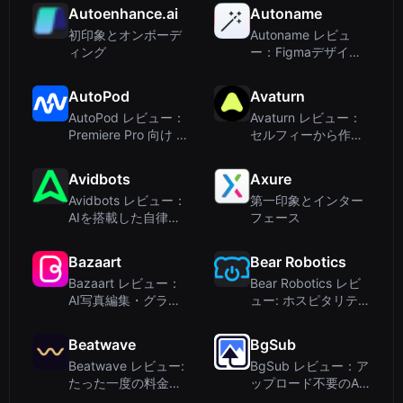
けオールインワンAI
けAI搭載動画切り抜
Autoenhance.ai
Autoname
ワークフロー
きツール
初印象とオンボーデ
Autoname レビュ
ィング
ー：Figmaデザイナ
ー向けのAI搭載レイ
ヤー命名ツール
AutoPod
Avaturn
AutoPod レビュー：
Avaturn レビュー：
Premiere Pro 向け AI
セルフィーから作る
搭載自動ポッドキャ
リアルな3Dアバター
スト編集
—ゲームとメタバー
Avidbots
Axure
ス向け
Avidbots レビュー：
第一印象とインター
AIを搭載した自律型
フェース
床洗浄ロボット
Bazaart
Bear Robotics
Bazaart レビュー：
Bear Robotics レビ
AI写真編集・グラフ
ュー: ホスピタリティ
ィックデザインアプ
と物流向けAMRの正
リ、驚異のパワーを
直な評価
Beatwave
BgSub
搭載
Beatwave レビュー:
BgSub レビュー：ア
たった一度の料金で
ップロード不要のAI
驚くほど美しいミュ
背景削除ツール – プ