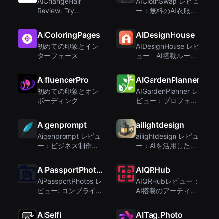
AIChangeHair
AIClothSwap レビュ
ルメ...
Review: Try
ー：無料のAI衣服交
Hairstyles Online
換＆バーチャル試着
with AI-Powered P...
ツール
AIColoringPages
AIDesignHouse
初めての印象とイン
AIDesignHouse レビ
ターフェース
ュー：AI搭載ルーム
プランナー＆間取り
作成ツールを徹底検
AifluencerPro
AIGardenPlanner
証
初めての印象とオン
AIGardenPlanner レ
ボーディング
ビュー：プロフェッ
ショナルと住宅所有
者のためのAIランド
Aigenprompt
ailightdesign
スケープデザイン
Aigenprompt レビュ
ailightdesign レビュ
ー：ビジネス制作者
ー：AIを活用したパ
のための構造化AI画
ティオと庭の屋外照
像生成
明ビジュアライゼー
AiPassportPhotos
AIQRHub
ション
AiPassportPhotos レ
AIQRHubレビュー：
ビュー: コンプライア
AI搭載のアーティス
ンス保証付き AIパス
ティックQRコードジ
ポート写真メーカー
ェネレーター
AISelfi
AITag.Photo