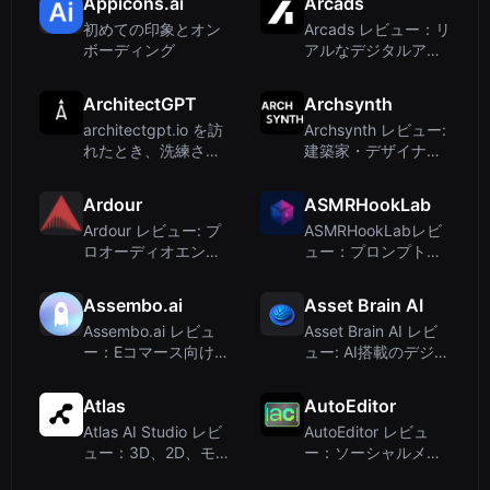
Appicons.ai
Arcads
ト
初めての印象とオン
Arcads レビュー：リ
ボーディング
アルなデジタルアク
ターでAIによる動画
広告作成
ArchitectGPT
Archsynth
architectgpt.io を訪
Archsynth レビュー:
れたとき、洗練され
建築家・デザイナー
たプロフェッショナ
向けAIスケッチtoレ
ルなインターフェー
ンダリングツール
Ardour
ASMRHookLab
スが「どんな部屋、
Ardour レビュー: プ
ASMRHookLabレビ
ファサード、...
ロオーディオエンジ
ュー：プロンプトエ
ニアとミュージシャ
ンジニアリング不要
ンのためのオープン
でバイラルAI ASMR
Assembo.ai
Asset Brain AI
ソースDAW
動画を作成
Assembo.ai レビュ
Asset Brain AI レビ
ー：Eコマース向け商
ュー: AI搭載のデジタ
品写真と動画をAIで
ルアセットジェネレ
数分で作成
ーター（ロゴ、アイ
Atlas
AutoEditor
コン、壁紙向け）
Atlas AI Studio レビ
AutoEditor レビュ
ュー：3D、2D、モ
ー：ソーシャルメデ
ーションデザイン向
ィアクリエイター向