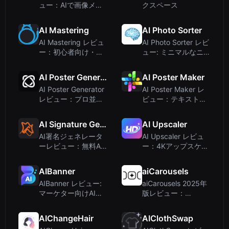
ュー：AIで画像メタ
クスペース
データを簡単に
AI Mastering
AI Photo Sorter
AI Mastering レビュ
AI Photo Sorter レビ
ー：初心者向け・無
ュー: ミニマルなニュ
料オンライン自動マ
ーラルネットワーク
スタリング
写真整理ツール
AI Poster Generator
AI Poster Maker
AI Poster Generator
AI Poster Maker レ
レビュー：プロ並み
ビュー：テキストプ
のポスターを瞬時に
ロンプトからカスタ
作成
ムポスターを生成
AI Signature Generator
AI Upscaler
AI署名ジェネレータ
AI Upscaler レビュ
ーレビュー：無料AI
ー：4Kアップスケー
搭載電子署名作成ツ
リングに対応した無
ール
料AI画像・動画エン
AIBanner
aiCarousels
ハンサー
AIBanner レビュー:
aiCarousels 2025年
マーケター向けAIバ
版レビュー：
ナー生成ツール
LinkedIn、
Instagram、TikTok
AIChangeHair
AIClothSwap
に最適なAIカルーセ