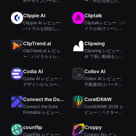
AIデザインツールで
ー：AIを活用した背
はなく、LoFi ミュー
景除去とビデオ会議
ジックプラットフォ
用アバター
Clippie AI
Cliptalk
ームです
Clippie AI レビュー:
Cliptalkレビュー：バ
バイラルな顔出しな
イラル向けソーシャ
しYouTube動画を数
ルメディアショート
秒で作成
動画をAIで作成
ClipTrend.ai
Clipwing
ClipTrend.ai レビュ
Clipwing レビュー：
ー：バイラルトレン
AI で長い動画をショ
ドに特化したAI動画
ートクリップに変換
ジェネレーター
– 料金と機能
Codia AI
Collov AI
Codia AI レビュー：
Collov AI レビュー:
デザインからコード
不動産向けバーチャ
への変換をAIで実現
ルステージングとAI
するクリエイター向
デザイン
Connect the Dots Printable
CorelDRAW
けツール
Connect the Dots
CorelDRAW 2026 レ
Printable レビュー：
ビュー：ベクターデ
AIドットツードット
ザインの定番は今も
ジェネレーターでカ
健在か？（AI機能搭
counflip
Croppy
スタムワークシー
載）
CounFlip レビュー:
Croppy AIレビュ
ト...