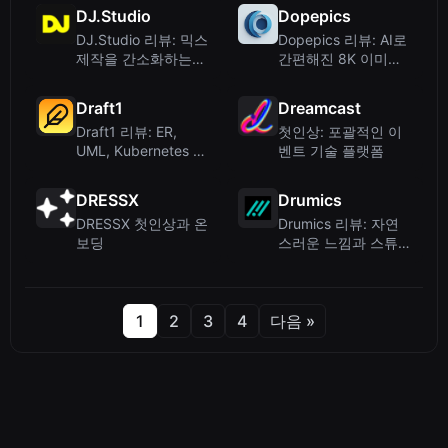
램으로 변환
DJ.Studio
Dopepics
DJ.Studio 리뷰: 믹스
Dopepics 리뷰: AI로
제작을 간소화하는
간편해진 8K 이미지
DJ용 DAW
향상
Draft1
Dreamcast
Draft1 리뷰: ER,
첫인상: 포괄적인 이
UML, Kubernetes 및
벤트 기술 플랫폼
네트워크 다이어그램
을 위한 AI 다이어그
DRESSX
Drumics
램 생성기
DRESSX 첫인상과 온
Drumics 리뷰: 자연
보딩
스러운 느낌과 스튜디
오 품질의 AI 음악 생
성
1
2
3
4
다음 »