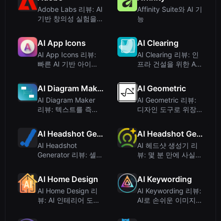
Adobe Labs 리뷰: AI
Affinity Suite와 AI 기
기반 창의성 실험을
능
위한 놀이터
AI App Icons
AI Clearing
AI App Icons 리뷰:
AI Clearing 리뷰: 인
빠른 AI 기반 아이콘
프라 건설을 위한 AI
생성기
기반 플랫폼
AI Diagram Maker
AI Geometric
AI Diagram Maker
AI Geometric 리뷰:
리뷰: 텍스트를 즉시
디자인 도구로 위장한
전문 다이어그램으로
AI 면접 코치
변환
AI Headshot Generator
AI Headshot Generator
AI Headshot
AI 헤드샷 생성기 리
Generator 리뷰: 셀카
뷰: 몇 분 만에 사실적
로 빠르게 완성하는
인 전문 헤드샷
스튜디오급 프로필 사
AI Home Design
AI Keywording
진
AI Home Design 리
AI Keywording 리뷰:
뷰: AI 인테리어 도구
AI로 손쉬운 이미지
로 공간을 변신시키다
메타데이터 생성