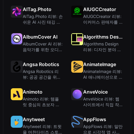
기
AI 헤드샷 (2025)
AITag.Photo
AIUGCCreator
AITag.Photo 리뷰: 손
AIUGCCreator 리뷰:
쉬운 AI 사진 태깅 및
이커머스 판매자를 위
설명 생성 도구
한 간소화된 UGC 비
디오 생성기
AlbumCover AI
Algorithms Design
AlbumCover AI 리뷰:
Algorithms Design
음악가를 위한 오디오
리뷰: 디자인 분야 AI
기반 앨범 커버 생성
활용에 관한 큐레이션
기
자료
Angsa Robotics
AnimateImage
Angsa Robotics 리
AnimateImage 리뷰:
뷰: 공공 공간을 위한
AI 애니메이션으로 사
AI 비전 탑재 자율 쓰
진을 동영상으로 변환
레기 수집 로봇
하기
Animoto
AnveVoice
Animoto 리뷰: 템플
AnveVoice 리뷰: 웹
릿 중심의 초보자 친
사이트에서 직접 작업
화적인 비디오 제작
을 수행하는 AI 음성
도구
비서
Anytweet
AppFlows
Anytweet 리뷰: 트윗
AppFlows 리뷰: 말만
을 머천다이즈 스토어
으로 시각적 앱 사양