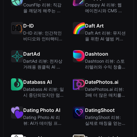
CounFlip 리뷰: 직감
Croppy AI 리뷰: 웹
을 깨닫게 해주는 간
에이전시와 CMS 사
단한 동전 던지기 도
용자를 위한 스마트
구
이미지 크롭 도구
D-ID
Daft Art
D-ID 리뷰: 인간적인
Daft Art 리뷰: 뮤지션
비디오와 인터랙티브
을 위한 AI 앨범 커버
에이전트를 위한 AI
생성 도구
아바타
DartAd
Dashtoon
DartAd 리뷰: 전자상
Dashtoon 리뷰: 스토
거래용 원클릭 AI 광
리텔러와 수익 창출자
고 동영상 생성기
를 위한 AI 만화 제작
Databass AI
DatePhotos.ai
Databass AI 리뷰: 일
DatePhotos.ai 리뷰:
시 중단되었지만 멈추
3배 더 많은 매치를
지 않은 생성형 음악
얻는 AI 데이트 사진?
스타트업
Dating Photo AI
DatingShoot
Dating Photo AI 리
DatingShoot 리뷰:
뷰: AI가 데이팅 프로
실제로 매칭을 얻는
필 사진을 변화시킬
AI 기반 데이팅 프로
수 있을까?
필 사진