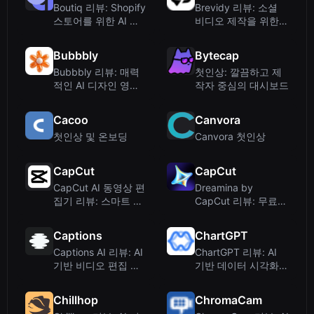
Boutiq 리뷰: Shopify
Brevidy 리뷰: 소셜
스토어를 위한 AI 기
비디오 제작을 위한
반 비디오 클라이언텔
AI 기반 Premiere Pro
링
플러그인
Bubbbly
Bytecap
Bubbbly 리뷰: 매력
첫인상: 깔끔하고 제
적인 AI 디자인 영감
작자 중심의 대시보드
을 모은 포트폴리오
Cacoo
Canvora
첫인상 및 온보딩
Canvora 첫인상
CapCut
CapCut
CapCut AI 동영상 편
Dreamina by
집기 리뷰: 스마트 영
CapCut 리뷰: 무료
상 및 디자인을 위한
AI 이미지 및 비디오
무료 온라인 도구
생성기
Captions
ChartGPT
Captions AI 리뷰: AI
ChartGPT 리뷰: AI
기반 비디오 편집 및
기반 데이터 시각화를
맞춤형 아바타
간편하게
Chillhop
ChromaCam