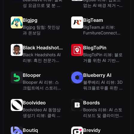
성 요금으로 몇 분 만
없는 AI 배경 제거 –
에 멋진 뮤직 비주얼
개인정보 보호 중심
라이저를 만드세요
도구
Bigjpg
BigTeam
Bigjpg 탐험: 첫인상
BigTeam.ai 리뷰:
과 온보딩
FurnitureConnect를
활용한 가구 사진 촬
영용 AI 스튜디오
Black Headshots AI
BlogToPin
Black Headshots AI
BlogToPin 리뷰: 블로
리뷰: 흑인 전문가를
거를 위한 AI 기반
위한 맞춤형 헤드샷
Pinterest 자동화 도
구
Blooper
Blueberry AI
Blooper AI 리뷰: 스
블루베리 AI 리뷰: 3D
크립트에서 스토리보
워크플로우를 위한 AI
드 생성으로 프리프로
기반 디지털 자산 관
덕션 간소화
리
Boolvideo
Boords
Boolvideo AI 동영상
Boords 리뷰: AI 스토
생성기 리뷰: 클릭 몇
리보드 및 클라이언트
번으로 무엇이든 동영
사인오프
상으로 만들기
Boutiq
Brevidy