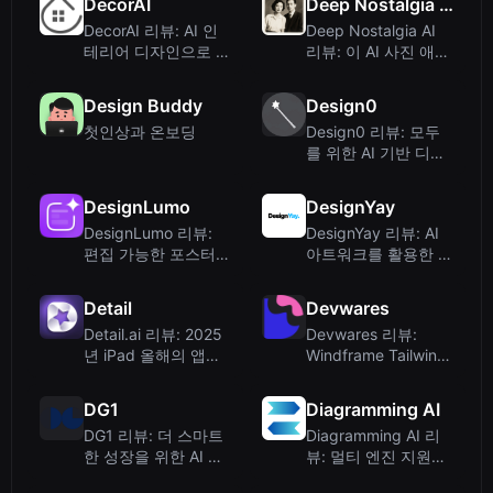
DecorAI
Deep Nostalgia AI
DecorAI 리뷰: AI 인
Deep Nostalgia AI
테리어 디자인으로 몇
리뷰: 이 AI 사진 애니
초 만에 방을 변신시
메이션 도구가 추억을
키다
생생하게 되살릴까?
Design Buddy
Design0
첫인상과 온보딩
Design0 리뷰: 모두
를 위한 AI 기반 디자
인 제품군
DesignLumo
DesignYay
DesignLumo 리뷰:
DesignYay 리뷰: AI
편집 가능한 포스터,
아트워크를 활용한 무
광고 및 소셜 게시물
제한 디자인 구독 서
을 위한 AI 디자인 생
비스
Detail
Devwares
성기
Detail.ai 리뷰: 2025
Devwares 리뷰:
년 iPad 올해의 앱으
Windframe Tailwind
로 선정된 AI 기반 영
CSS 빌더 및 디자인
상 편집 도구
리소스
DG1
Diagramming AI
DG1 리뷰: 더 스마트
Diagramming AI 리
한 성장을 위한 AI 기
뷰: 멀티 엔진 지원으
반 이커머스 플랫폼
로 텍스트를 다이어그