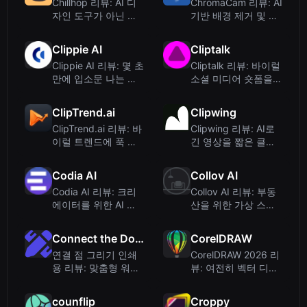
Chillhop 리뷰: AI 디
ChromaCam 리뷰: AI
자인 도구가 아닌 로
기반 배경 제거 및 아
파이 음악 플랫폼
바타 기능을 갖춘 화
상 회의 도구
Clippie AI
Cliptalk
Clippie AI 리뷰: 몇 초
Cliptalk 리뷰: 바이럴
만에 입소문 나는 무
소셜 미디어 숏폼을
페이스 유튜브 영상
위한 AI 영상 제작
만들기
ClipTrend.ai
Clipwing
ClipTrend.ai 리뷰: 바
Clipwing 리뷰: AI로
이럴 트렌드에 푹 빠
긴 영상을 짧은 클립
진 AI 동영상 생성기
으로 변환 – 가격 및
기능
Codia AI
Collov AI
Codia AI 리뷰: 크리
Collov AI 리뷰: 부동
에이터를 위한 AI 기
산을 위한 가상 스테
반 디자인-코드 변환
이징 및 AI 디자인
Connect the Dots Printable
CorelDRAW
연결 점 그리기 인쇄
CorelDRAW 2026 리
용 리뷰: 맞춤형 워크
뷰: 여전히 벡터 디자
시트를 위한 AI 점 연
인의 최고 선택인가?
결 생성기
(AI 기능 포함)
counflip
Croppy