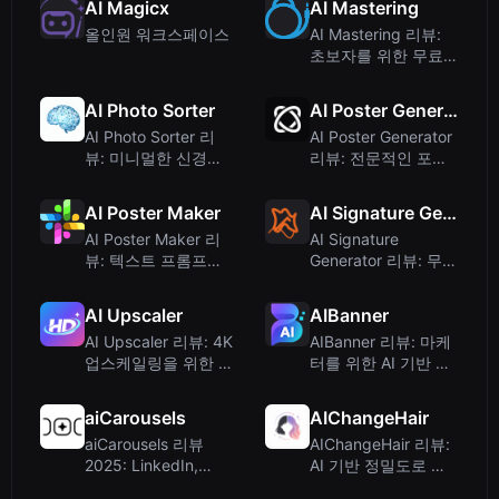
AI Magicx
AI Mastering
올인원 워크스페이스
AI Mastering 리뷰:
초보자를 위한 무료
온라인 자동 마스터링
AI Photo Sorter
AI Poster Generator
AI Photo Sorter 리
AI Poster Generator
뷰: 미니멀한 신경망
리뷰: 전문적인 포스
사진 정리 도구
터를 즉시 제작하세요
AI Poster Maker
AI Signature Generator
AI Poster Maker 리
AI Signature
뷰: 텍스트 프롬프트
Generator 리뷰: 무료
로 맞춤 포스터 생성
AI 기반 전자 서명 제
하기
작기
AI Upscaler
AIBanner
AI Upscaler 리뷰: 4K
AIBanner 리뷰: 마케
업스케일링을 위한 무
터를 위한 AI 기반 배
료 AI 이미지 및 비디
너 생성
오 향상 도구
aiCarousels
AIChangeHair
aiCarousels 리뷰
AIChangeHair 리뷰:
2025: LinkedIn,
AI 기반 정밀도로 온
Instagram, TikTok을
라인에서 헤어스타일