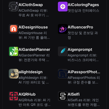
위한 최고의 AI ...
을 시험해보세요
AIClothSwap
AIColoringPages
AIClothSwap 리뷰:
첫인상과 인터페이스
무료 AI 옷 바꾸기 및
가상 피팅 도구
AIDesignHouse
AifluencerPro
AIDesignHouse 리
첫인상 및 온보딩 과
뷰: AI 기반 룸 플래너
정
및 평면도 제작 도구
심층 분석
AIGardenPlanner
Aigenprompt
AIGardenPlanner 리
Aigenprompt 리뷰:
뷰: 전문가와 주택 소
비즈니스 크리에이터
유자를 위한 AI 조경
를 위한 구조화된 AI
디자인
이미지 생성
ailightdesign
AiPassportPhotos
ailightdesign 리뷰:
AiPassportPhotos 리
AI 기반 파티오 및 마
뷰: 규정 준수를 보장
당 야외 조명 시각화
하는 AI 기반 여권 사
진 메이커
AIQRHub
AISelfi
AIQRHub 리뷰: AI 기
AISelfi.es 리뷰: 개인
반 아트 QR 코드 생성
브랜드를 위한 저렴한