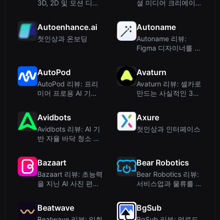
3D, 2D 및 모션 디자
셜 미디어 크리에이터
인을 위한 올인원 AI
를 위한 AI 기반 동영
워크플로우
상 클리핑 도구
Autoenhance.ai
Autoname
첫인상과 온보딩
Autoname 리뷰:
Figma 디자이너를 위
한 AI 기반 레이어 이
름 지정
AutoPod
Avaturn
AutoPod 리뷰: 프리
Avaturn 리뷰: 셀카로
미어 프로용 AI 기반
만드는 사실적인 3D
자동 팟캐스트 편집
아바타 – 게임 및 메
타버스 활용
Avidbots
Axure
Avidbots 리뷰: AI 기
첫인상과 인터페이스
반 자율 바닥 청소 로
봇
Bazaart
Bear Robotics
Bazaart 리뷰: 초능력
Bear Robotics 리뷰:
을 지닌 AI 사진 편집
서비스업과 물류를 위
및 그래픽 디자인 앱
한 AMR 솔루션 – 솔
직한 평가
Beatwave
BgSub
Beatwave 리뷰: 일회
BgSub 리뷰: 업로드