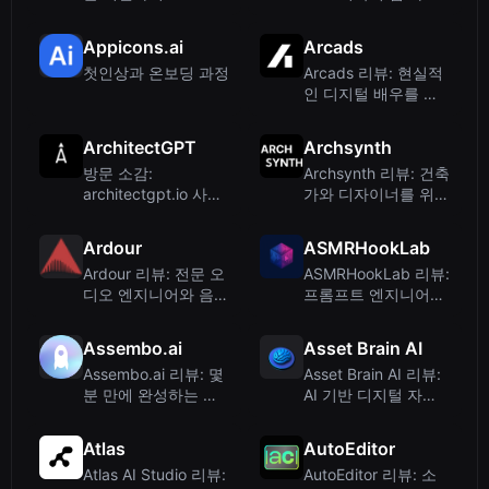
로 바꿔 수익을 얻는
을 만드는 무료 프라
방법
이빗 도구
Appicons.ai
Arcads
첫인상과 온보딩 과정
Arcads 리뷰: 현실적
인 디지털 배우를 활
용한 AI 기반 비디오
광고 제작
ArchitectGPT
Archsynth
방문 소감:
Archsynth 리뷰: 건축
architectgpt.io 사이
가와 디자이너를 위한
트를 방문했을 때, 세
AI Sketch-to-
련되고 전문적인 인터
Render
Ardour
ASMRHookLab
페이스에 바로 매료되
Ardour 리뷰: 전문 오
ASMRHookLab 리뷰:
었...
디오 엔지니어와 음악
프롬프트 엔지니어링
가를 위한 오픈소스
없이 바이럴 AI ASMR
DAW
영상 만들기
Assembo.ai
Asset Brain AI
Assembo.ai 리뷰: 몇
Asset Brain AI 리뷰:
분 만에 완성하는 이
AI 기반 디지털 자산
커머스용 AI 상품 사
생성기 - 로고, 아이콘
진 및 동영상
및 배경화면
Atlas
AutoEditor
Atlas AI Studio 리뷰:
AutoEditor 리뷰: 소