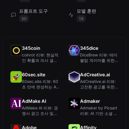
프롬프트 도구
모델 훈련
30
19
345coin
345dice
coinrot 리뷰: 현실적
DiceBrew 리뷰: 테이
인 확률과 의사 결정
블탑 게이머를 위한
을 위한 3D 동전 뒤집
프라이버시 우선 3D
기
주사위 롤러
60sec.site
AdCreative.ai
60sec.site 리뷰: 60
AdCreative.ai 리뷰:
초 만에 완성하는 AI
고전환 광고를 위한
웹사이트 빌더
AI 광고 생성기
AdMake AI
Admaker
AdMake AI 리뷰: 경
Admaker by Picsart
쟁사 광고 조사 및
리뷰: AI 기반 소셜 미
Facebook 광고 수 분
디어 광고 제작 도구
내 제작
Adobe
Affinity