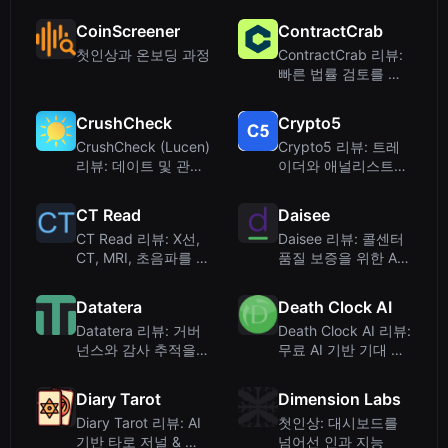
위한 계층형 읽기
저렴한 AI 음성 복제
서비스
CoinScreener
ContractCrab
첫인상과 온보딩 과정
ContractCrab 리뷰:
빠른 법률 검토를 위
한 AI 기반 계약 요약
도구
CrushCheck
Crypto5
CrushCheck (Lucen)
Crypto5 리뷰: 트레
리뷰: 데이트 및 관계
이더와 애널리스트를
를 위한 AI 채팅 분석
위한 AI 기반 암호화
기
폐 인텔리전스 플랫폼
CT Read
Daisee
CT Read 리뷰: X선,
Daisee 리뷰: 콜센터
CT, MRI, 초음파를 위
품질 보증을 위한 AI
한 AI 기반 의료 영상
음성 분석
분석
Datatera
Death Clock AI
Datatera 리뷰: 거버
Death Clock AI 리뷰:
넌스와 감사 추적을
무료 AI 기반 기대 수
통한 엔터프라이즈 문
명 계산기
서 인텔리전스
Diary Tarot
Dimension Labs
Diary Tarot 리뷰: AI
첫인상: 대시보드를
기반 타로 저널 & 무
넘어선 인과 지능