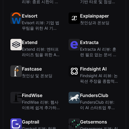
리뷰: 종료 시한이 있
기반 타로 및 점성술
는 과학 연구를 위한
리딩
강력한 도구
Evisort
Explainpaper
Evisort 리뷰: 기업 법
첫인상과 온보딩
무팀을 위한 AI 기반
계약 인텔리전스
Extend
Extracta
Extend 리뷰: 엔터프
Extracta AI 리뷰: 훈
라이즈 팀을 위한 AI
련 필요 없는 문서 데
기반 문서 처리
이터 추출 – 인보이
스, 이력서 등
Fastcase
Findsight AI
첫인상 및 온보딩
Findsight AI 리뷰: 논
픽션 주장을 종합적
읽기로 탐색하다
FindWise
FundersClub
FindWise 리뷰: 웹사
FundersClub 리뷰:
이트에 쉽게 추가하는
이 AI 스타트업 투자
AI 채팅 버튼
플랫폼은 가치가 있을
까?
Gaptrail
Getsermons
Gaptrail 리뷰: 팀을
Getsermons 리뷰: AI