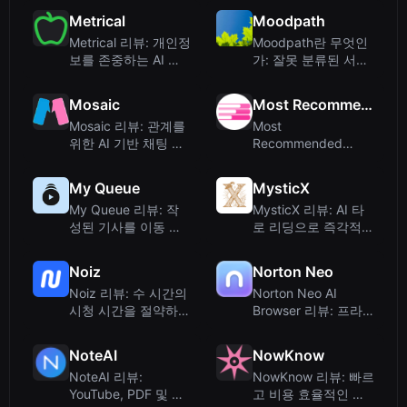
Metrical
Moodpath
Metrical 리뷰: 개인정
Moodpath란 무엇인
보를 존중하는 AI 칼
가: 잘못 분류된 서비
로리 트래킹
스를 실제로 살펴보니
Mosaic
Most Recommended Books
Mosaic 리뷰: 관계를
Most
위한 AI 기반 채팅 분
Recommended
석기
Books 리뷰: 엄선된
책 발견 플랫폼
My Queue
MysticX
My Queue 리뷰: 작
MysticX 리뷰: AI 타
성된 기사를 이동 중
로 리딩으로 즉각적이
청취 가능한 오디오
고 개인화된 인사이트
스토리로 변환
제공 | 345tool.com
Noiz
Norton Neo
Noiz 리뷰: 수 시간의
Norton Neo AI
시청 시간을 절약하는
Browser 리뷰: 프라
AI YouTube 요약 도
이버시 우선 AI 읽기
구
도구?
NoteAI
NowKnow
NoteAI 리뷰:
NowKnow 리뷰: 빠르
YouTube, PDF 및 오
고 비용 효율적인 인