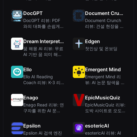
료 일일 스프레드
DocGPT
Document Crunch
DocGPT 리뷰: PDF
Document Crunch
와의 대화를 손쉽게
리뷰: 건설 현장을 위
만드는 – 직접 사용해
한 AI 기반 리스크 관
본 테스트
리
Dream Interpretation AI
Edgen
꿈 해몽 AI 리뷰: 무료
첫인상 및 온보딩
AI 기반 꿈 의미 해석
도구 분석
Ello
Emergent Mind
Ello AI Reading
Emergent Mind 리
Coach 리뷰: K-3 리
뷰: AI 논문 탐색을 위
터러시를 위한 고급
한 아카이브(arXiv)
적응형 기술
연구 도우미
Enago
EpicMusicQuiz
Enago Read 리뷰: 연
EpicMusicQuiz 리뷰:
구자를 위한 AI 문헌
도박 사이트로 오도하
검토 도구
는 리다이렉트
Epsilon
esotericAI
Epsilon AI 검색 엔진
esotericAI 리뷰: AI