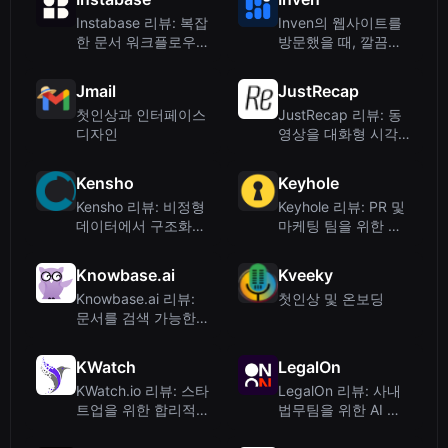
Instabase 리뷰: 복잡
Inven의 웹사이트를
한 문서 워크플로우를
방문했을 때, 깔끔하
혁신하는 AI 에이전트
고 전문적인 인터페이
스에 즉시 매료되었습
Jmail
JustRecap
니다.
첫인상과 인터페이스
JustRecap 리뷰: 동
디자인
영상을 대화형 시각
요약으로 변환하다
Kensho
Keyhole
Kensho 리뷰: 비정형
Keyhole 리뷰: PR 및
데이터에서 구조화된
마케팅 팀을 위한 소
인사이트를 도출하다
셜 미디어 분석 및 리
스닝 도구
Knowbase.ai
Kveeky
Knowbase.ai 리뷰:
첫인상 및 온보딩
문서를 검색 가능한
AI 지식 베이스로 전
환
KWatch
LegalOn
KWatch.io 리뷰: 스타
LegalOn 리뷰: 사내
트업을 위한 합리적인
법무팀을 위한 AI 기
가격의 실시간 소셜
반 계약 검토
미디어 모니터링 도구