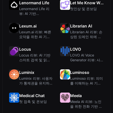
Lenormand Life
Let Me Know When
Lenormand Life 리
첫인상 및 온보딩
뷰: AI 기반
Lenormand 카드 리
딩
Lexum.ai
Librarian AI
Lexum.ai 리뷰: 빠른
Librarian AI 리뷰: 손
요약을 위한 AI 기반
상된 도메인 뒤에 숨
법률 연구 도구
은 독서 도우미?
Locus
LOVO
Locus 리뷰: AI 기반
LOVO AI Voice
스마트 검색 및 읽기
Generator 리뷰: 사실
도우미 (웹 페이지 및
적인 텍스트 음성 변
PDF)
환 및 비디오 제작을
Luminix
Luminoso
위한 Genn...
Luminix 리뷰: 사용자
Luminoso 리뷰: 의미
가 통제권을 유지하는
를 이해하는 AI 기반
AI 기반 심층 연구
경험 관리
Medical Chat
Meela
첫 접촉 및 온보딩
Meela AI 리뷰: 노인
을 위한 전화 기반 동
반자 서비스