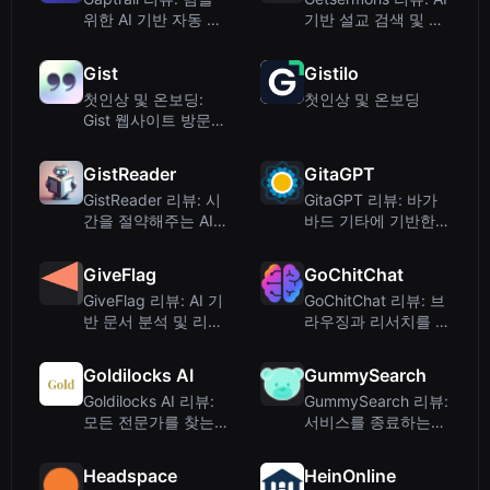
위한 AI 기반 자동 경
기반 설교 검색 및 청
쟁사 모니터링 도구
취 앱
Gist
Gistilo
첫인상 및 온보딩:
첫인상 및 온보딩
Gist 웹사이트 방문
시 랜딩 페이지
GistReader
GitaGPT
GistReader 리뷰: 시
GitaGPT 리뷰: 바가
간을 절약해주는 AI
바드 기타에 기반한
기반 나중에 읽기 앱
AI 영적 동반자
GiveFlag
GoChitChat
GiveFlag 리뷰: AI 기
GoChitChat 리뷰: 브
반 문서 분석 및 리드
라우징과 리서치를 위
생성 도구
한 올인원 AI 사이드
킥
Goldilocks AI
GummySearch
Goldilocks AI 리뷰:
GummySearch 리뷰:
모든 전문가를 찾는
서비스를 종료하는
AI 검색 엔진
Reddit 리서치 도구
Headspace
HeinOnline