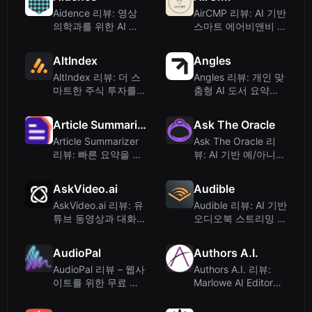
Aidence 리뷰: 영상
AirCMP 리뷰: AI 기반
의학과를 위한 AI 기
스마트 에어비앤비 비
반 폐결절 관리
교 Chrome 확장 프로
그램
AltIndex
Angles
AltIndex 리뷰: 더 스
Angles 리뷰: 개인 맞
마트한 주식 투자를
춤형 AI 도서 요약으
위한 AI 기반 대체 데
로 더 빠른 학습
이터
Article Summarizer
Ask The Oracle
Article Summarizer
Ask The Oracle 리
리뷰: 빠른 요약을 위
뷰: AI 기반 예/아니오
한 무료 AI 도구
리딩으로 영적 명확성
제공
AskVideo.ai
Audible
AskVideo.ai 리뷰: 유
Audible 리뷰: AI 기반
튜브 동영상과 대화하
오디오북 스트리밍 및
며 즉시 답변 받기
맞춤형 청취 경험
AudioPal
Authors A.I.
AudioPal 리뷰 – 웹사
Authors A.I. 리뷰:
이트를 위한 무료 텍
Marlowe AI Editor가
스트 음성 변환 및 오
10분 만에 당신의 소
디오 임베딩
설 초안을 분석합니다