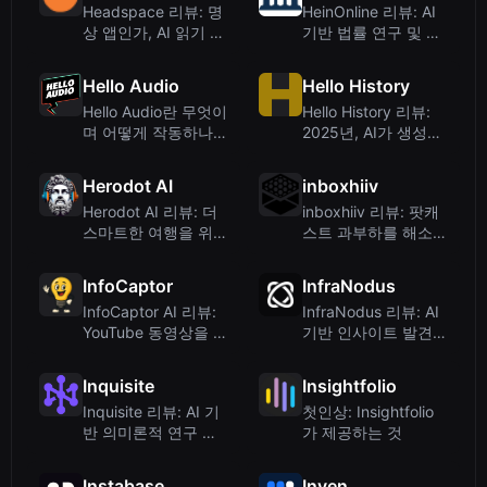
Headspace 리뷰: 명
HeinOnline 리뷰: AI
상 앱인가, AI 읽기 도
기반 법률 연구 및 다
구인가? 무엇을 기대
학제 데이터베이스
할 수 있을까
Hello Audio
Hello History
Hello Audio란 무엇이
Hello History 리뷰:
며 어떻게 작동하나
2025년, AI가 생성한
요?
역사 속 인물과 대화
하다
Herodot AI
inboxhiiv
Herodot AI 리뷰: 더
inboxhiiv 리뷰: 팟캐
스마트한 여행을 위한
스트 과부하를 해소하
AI 기반 오디오 가이
는 AI 요약 서비스
드
InfoCaptor
InfraNodus
InfoCaptor AI 리뷰:
InfraNodus 리뷰: AI
YouTube 동영상을 시
기반 인사이트 발견을
각적 지식 베이스로
위한 지식 그래프
변환
Inquisite
Insightfolio
Inquisite 리뷰: AI 기
첫인상: Insightfolio
반 의미론적 연구 논
가 제공하는 것
문 검색 도구
Instabase
Inven