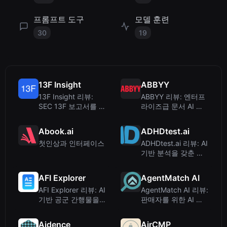
프롬프트 도구
모델 훈련
30
19
13F Insight
ABBYY
13F Insight 리뷰:
ABBYY 리뷰: 엔터프
SEC 13F 보고서를 위
라이즈급 문서 AI 및
한 AI 에이전트 – 스프
지능형 자동화
레드시트 필요 없음
Abook.ai
ADHDtest.ai
첫인상과 인터페이스
ADHDtest.ai 리뷰: AI
기반 분석을 갖춘 무
료 온라인 ADHD 선
별 도구
AFI Explorer
AgentMatch AI
AFI Explorer 리뷰: AI
AgentMatch AI 리뷰:
기반 공군 간행물을
판매자를 위한 AI 기
모바일로 만나다
반 부동산 중개인 매
칭 서비스
Aidence
AirCMP