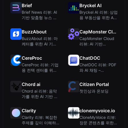
Brief
Bryckel AI
Brief News 리뷰: AI
Bryckel AI 리뷰: 상업
기반 맞춤형 뉴스 리
용 부동산을 위한 AI
더기
구현
BuzzAbout
CapMonster Cloud
BuzzAbout 리뷰: 마
CapMonster Cloud
케터를 위한 AI 기반
리뷰: AI 기반
소셜 미디어 인텔리전
CAPTCHA 해결 서비
스
스
CereProc
ChatDOC
CereProc 리뷰: 기업
ChatDOC 리뷰: PDF
용 컨택 센터를 위한
와 AI 채팅 –
신경망 TTS
TapSource™로 정확
한 답변
Chord ai
Citizen Portal
Chord ai 리뷰: 음악
첫인상과 온보딩
가를 위한 AI 기반 코
드 인식 및 비트 추적
Clarity
clonemyvoice.io
Clarity 리뷰: 복잡한
CloneMyVoice 리뷰:
주제를 깊이 이해하기
장문 콘텐츠를 위한