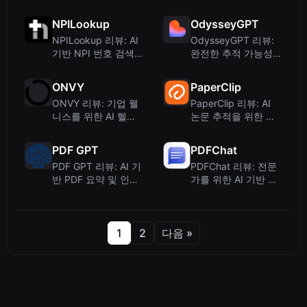
디오를 위한 AI 기반
사이트를 위한 AI 기
요약 도구
반 시장 조사
NPILookup
OdysseyGPT
NPILookup 리뷰: AI
OdysseyGPT 리뷰:
기반 NPI 번호 검색
완전한 추적 가능성을
및 검증 도구
갖춘 엔터프라이즈 문
서 인텔리전스
ONVY
PaperClip
ONVY 리뷰: 기업 웰
PaperClip 리뷰: AI
니스를 위한 AI 헬스
논문 추적을 위한 로
인텔리전스 플랫폼
컬 우선 브라우저 확
장 프로그램
PDF GPT
PDFChat
PDF GPT 리뷰: AI 기
PDFChat 리뷰: 전문
반 PDF 요약 및 인용
가를 위한 AI 기반 문
도구
서 채팅
1
2
다음 »