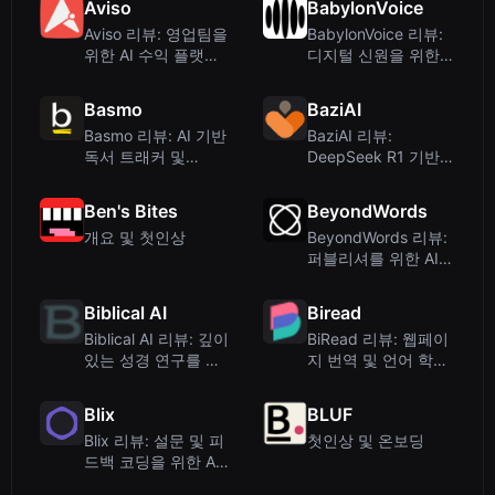
Aviso
BabylonVoice
Aviso 리뷰: 영업팀을
BabylonVoice 리뷰:
위한 AI 수익 플랫폼 –
디지털 신원을 위한
345tool.com
AI 음성 ID 및 생체 인
증
Basmo
BaziAI
Basmo 리뷰: AI 기반
BaziAI 리뷰:
독서 트래커 및
DeepSeek R1 기반
ChatBook 앱
중국 사주 운세 도구
Ben's Bites
BeyondWords
개요 및 첫인상
BeyondWords 리뷰:
퍼블리셔를 위한 AI
오디오 CMS – 솔직한
분석
Biblical AI
Biread
Biblical AI 리뷰: 깊이
BiRead 리뷰: 웹페이
있는 성경 연구를 위
지 번역 및 언어 학습
한 무료 AI 도우미
을 위한 무료 이중 언
어 읽기 도구
Blix
BLUF
Blix 리뷰: 설문 및 피
첫인상 및 온보딩
드백 코딩을 위한 AI
기반 텍스트 분석