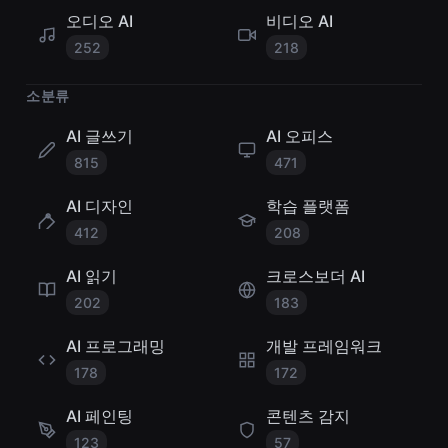
오디오 AI
비디오 AI
252
218
소분류
AI 글쓰기
AI 오피스
815
471
AI 디자인
학습 플랫폼
412
208
AI 읽기
크로스보더 AI
202
183
AI 프로그래밍
개발 프레임워크
178
172
AI 페인팅
콘텐츠 감지
123
57