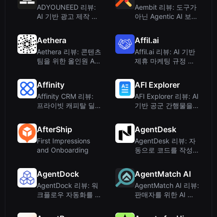
ADYOUNEED 리뷰:
Aembit 리뷰: 도구가
AI 기반 광고 제작 및
아닌 Agentic AI 보안
멀티플랫폼 관리
컨퍼런스
Aethera
Affil.ai
Aethera 리뷰: 콘텐츠
Affil.ai 리뷰: AI 기반
팀을 위한 올인원 AI
제휴 마케팅 규정 준
에이전트 워크스페이
수 모니터링
스
Affinity
AFI Explorer
Affinity CRM 리뷰:
AFI Explorer 리뷰: AI
프라이빗 캐피탈 딜
기반 공군 간행물을
플로우를 위한 AI 기
모바일로 만나다
반 CRM
AfterShip
AgentDesk
First Impressions
AgentDesk 리뷰: 자
and Onboarding
동으로 코드를 작성하
고 PR을 생성하는 AI
에이전트
AgentDock
AgentMatch AI
AgentDock 리뷰: 워
AgentMatch AI 리뷰:
크플로우 자동화를 위
판매자를 위한 AI 기
한 비주얼 AI 에이전
반 부동산 중개인 매
트 빌더
칭 서비스