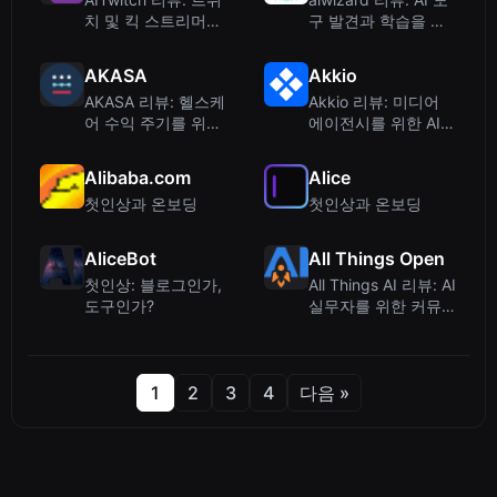
치 및 킥 스트리머를
구 발견과 학습을 위
위한 StreamChat AI
한 허브
스마트 봇
AKASA
Akkio
AKASA 리뷰: 헬스케
Akkio 리뷰: 미디어
어 수익 주기를 위한
에이전시를 위한 AI
생성형 AI – 심층 분석
워크플로 자동화
Alibaba.com
Alice
첫인상과 온보딩
첫인상과 온보딩
AliceBot
All Things Open
첫인상: 블로그인가,
All Things AI 리뷰: AI
도구인가?
실무자를 위한 커뮤니
티 중심 학습 플랫폼
1
2
3
4
다음 »