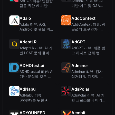
Act-On 리뷰: 민첩한
ActionGPT 리뷰: AI
팀을 위한 AI 기반 마
기반 메모 및 Q&A를
케팅 자동화
제공하는 실시간 미팅
어시스턴트
Adalo
AddContext
Adalo 리뷰: iOS,
AddContext 리뷰: AI
Android 및 웹을 위한
글쓰기 도구인가, 도
AI 기반 노코드 앱 빌
용된 도메인인가?
더
AdeptLR
AdGPT
AdeptLR 리뷰: AI 기
AdGPT 리뷰: 제품 링
반 LSAT 문제 풀이로
크 하나로 전체 캠페
빠른 성적 향상
인을 생성하는 AI 광
고 생성기
ADHDtest.ai
Adminer
ADHDtest.ai 리뷰: AI
Adminer 리뷰: 전자
기반 분석을 갖춘 무
상거래 및 디지털 제
료 온라인 ADHD 선
품을 위한 경쟁 인텔
별 도구
리전스
AdNabu
AdsPolar
AdNabu 리뷰:
AdsPolar 리뷰: AI 기
Shopify를 위한 AI 기
반 크로스보더 이커머
반 상품 피드 관리
스 광고 관리
ADYOUNEED
Aembit