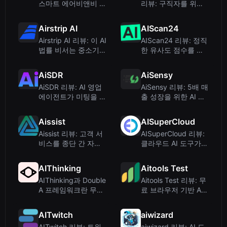
스마트 에어비앤비 비
리뷰: 구직자를 위한
교 Chrome 확장 프로
무료 AI 이력서 작성
그램
도구
Airstrip AI
AIScan24
Airstrip AI 리뷰: 이 AI
AIScan24 리뷰: 정직
법률 비서는 중소기업
한 유사도 점수를 제
에 가치가 있을까요?
공하는 무료 AI 탐지
기
AiSDR
AiSensy
AiSDR 리뷰: AI 영업
AiSensy 리뷰: 5배 매
에이전트가 미팅을 성
출 성장을 위한 AI 기
사시키는 방법
반 WhatsApp 마케팅
플랫폼
Aissist
AISuperCloud
Aissist 리뷰: 고객 서
AISuperCloud 리뷰:
비스를 종단 간 자동
클라우드 AI 도구가
화하는 Agentic AI
아닌 도메인 네임 리
스팅
AIThinking
Aitools Test
AIThinking과 Double
Aitools Test 리뷰: 무
A 프레임워크란 무엇
료 브라우저 기반 AI
인가?
탐지기, 토큰 카운터
및 비용 추정기
AITwitch
aiwizard
AITwitch 리뷰: 트위
aiwizard 리뷰: AI 도