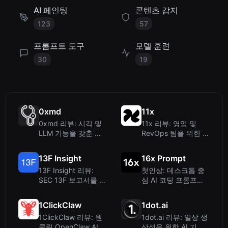
AI 페인팅
콘텐츠 감지
123
57
프롬프트 도구
모델 훈련
30
19
0xmd
11x
0xmd 리뷰: 시각 및
11x 리뷰: 영업 및
LLM 기능을 갖춘 다
RevOps 팀을 위한 AI
국어 의료 AI
디지털 워커
13F Insight
16x Prompt
13F Insight 리뷰:
첫인상: 데스크톱 중
SEC 13F 보고서를 위
심 AI 코딩 프롬프트
한 AI 에이전트 – 스프
접근법
레드시트 필요 없음
1ClickClaw
1dot.ai
1ClickClaw 리뷰: 원
1dot.ai 리뷰: 일상 생
클릭 OpenClaw AI
산성을 위한 AI 기반