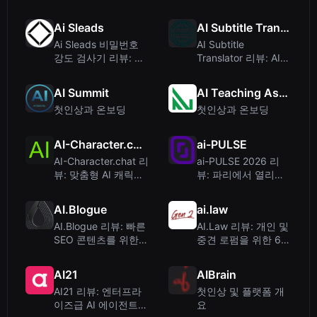
보안 컨퍼런스, 참석
즈 복구 도구 – 진짜
할 가치가 있을까?
인가, 사기인가?
Ai Sleads
AI Subtitle Translator
Ai Sleads 비밀번호
AI Subtitle
강도 검사기 리뷰: 제
Translator 리뷰: AI
로 업로드, 실시간 엔
정확도로 온라인 자막
트로피 분석
번역
AI Summit
AI Teaching Assistant Pro
첫인상과 온보딩
첫인상과 온보딩
AI-Character.chat
ai-PULSE
AI-Character.chat 리
ai-PULSE 2026 리
뷰: 맞춤형 AI 캐릭터
뷰: 파리에서 열리는
를 만들고 대화해 보
유럽 최고의 AI 컨퍼
세요
런스
AI.Blogue
ai.law
AI.Blogue 리뷰: 빠른
AI.Law 리뷰: 개인 및
SEO 콘텐츠를 위한
중견 로펌을 위한 62
AI 기반 블로깅 플랫
가지 AI 기반 소송 도
폼
구
AI21
AIBrain
AI21 리뷰: 엔터프라
첫인상 및 플랫폼 개
이즈급 AI 에이전트
요