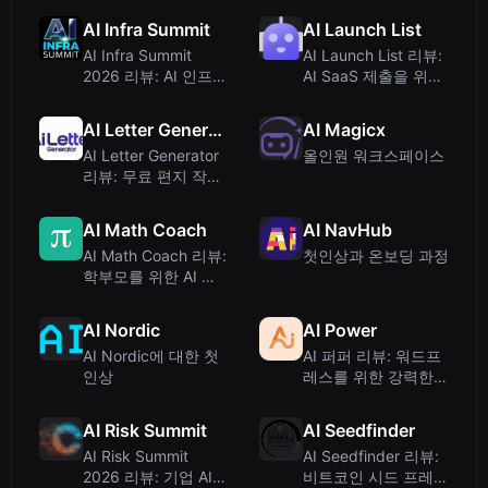
AI 텍스트 휴머나이저
AI Infra Summit
AI Launch List
AI Infra Summit
AI Launch List 리뷰:
2026 리뷰: AI 인프라
AI SaaS 제출을 위한
전문가를 위한 최고의
큐레이션 디렉토리
행사
AI Letter Generator
AI Magicx
AI Letter Generator
올인원 워크스페이스
리뷰: 무료 편지 작성
도구 테스트 결과 -
345tool
AI Math Coach
AI NavHub
AI Math Coach 리뷰:
첫인상과 온보딩 과정
학부모를 위한 AI 기
반 맞춤형 수학 문제
지
AI Nordic
AI Power
AI Nordic에 대한 첫
AI 퍼퍼 리뷰: 워드프
인상
레스를 위한 강력한
AI 엔진 – 채팅, 콘텐
츠, 자동화까지
AI Risk Summit
AI Seedfinder
AI Risk Summit
AI Seedfinder 리뷰:
2026 리뷰: 기업 AI
비트코인 시드 프레이