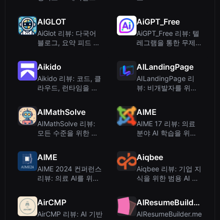
구축하여 자동화하기
AIGLOT
AiGPT_Free
AiGlot 리뷰: 다국어
AiGPT_Free 리뷰: 텔
블로그, 요약 피드 및
레그램을 통한 무제한
번역 도구
무료 AI 텍스트 및 이
미지 생성
Aikido
AILandingPage
Aikido 리뷰: 코드, 클
AILandingPage 리
라우드, 런타임을 위
뷰: 비개발자를 위한
한 통합 보안 플랫폼
AI 기반 랜딩 페이지
빌더
AIMathSolve
AIME
AIMathSolve 리뷰:
AIME 17 리뷰: 의료
모든 수준을 위한 무
분야 AI 학습을 위한
료 단계별 AI 수학 문
컨퍼런스 플랫폼
제 해결사
AIME
Aiqbee
AIME 2024 컨퍼런스
Aiqbee 리뷰: 기업 지
리뷰: 의료 AI를 위한
식을 위한 범용 AI 메
최고의 학습 플랫폼
모리 플랫폼
AirCMP
AIResumeBuilder.me
AirCMP 리뷰: AI 기반
AIResumeBuilder.me