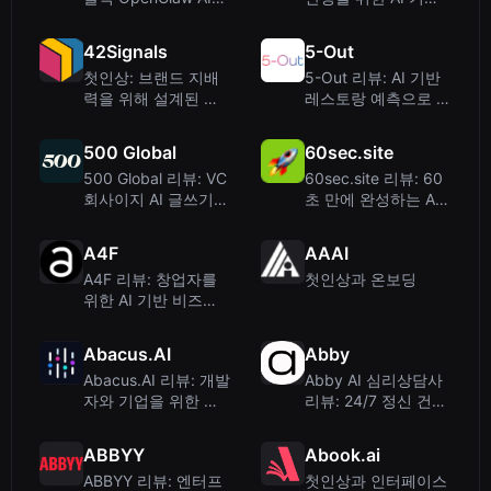
봇 배포를 간편하게
Mac 유틸리티
42Signals
5-Out
첫인상: 브랜드 지배
5-Out 리뷰: AI 기반
력을 위해 설계된 데
레스토랑 예측으로 수
이터 대시보드
익과 효율성 향상
500 Global
60sec.site
500 Global 리뷰: VC
60sec.site 리뷰: 60
회사이지 AI 글쓰기
초 만에 완성하는 AI
도구가 아닙니다
웹사이트 빌더
A4F
AAAI
A4F 리뷰: 창업자를
첫인상과 온보딩
위한 AI 기반 비즈니
스 컨설턴트
Abacus.AI
Abby
Abacus.AI 리뷰: 개발
Abby AI 심리상담사
자와 기업을 위한 올
리뷰: 24/7 정신 건강
인원 AI 슈퍼 어시스
동반자, 과연 가치 있
턴트
을까?
ABBYY
Abook.ai
ABBYY 리뷰: 엔터프
첫인상과 인터페이스