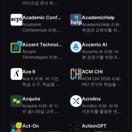
라이즈급 문서 AI 및
지능형 자동화
Academic Conferences
AcademicHelp
Academic
AcademicHelp 리뷰:
Conferences 리뷰:
학생과 교육자를 위한
동료 심사 연구 행사
종합 학술 허브
를 위한 글로벌 허브
Accent Technologies
Accento AI
Accent
Accento AI 리뷰: 바
Technologies 리뷰:
쁜 전문가를 위한 AI
영업팀을 위한 AI 기
기반 LinkedIn 콘텐츠
반 수익 활성화 플랫
파트너
Ace It
ACM CHI
폼
Ace It 리뷰: AI 기반
ACM CHI 2026 리뷰:
학습 도구, 학습을 더
HCI 연구와 학습을 위
빠르고 똑똑하게
한 컨퍼런스 플랫폼
Acquire
Acrolinx
Acquire 리뷰: AI 기
Acrolinx 리뷰: AI 에
반 옴니채널 고객 지
이전트를 활용한 엔터
원 플랫폼
프라이즈 콘텐츠 규정
준수
Act-On
ActionGPT