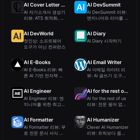
트
설명
AI Cover Letter Generator
AI DevSummit
AI 자기소개서 생성기
AI DevSummit 리뷰:
리뷰: ATS 최적화, 사
엔지니어와 리더를 위
람이 쓴 듯한 자기소
한 최고의 AI 컨퍼런
개서를 28초 만에
스
AI DevWorld
AI Diary
첫인상: 소프트웨어
AI Diary 시작하기
도구가 아닌 컨퍼런스
AI E-Books
AI Email Writer
AI E-Books 리뷰: 빠
AI 이메일 라이터 리
른 AI 기반 전자책 제
뷰: AI 글쓰기 도구가
작 도구
아닌 위장된 도박 사
이트
AI Engineer
AI for the rest of us
AI Engineer 리뷰: 엔
AI for the rest of us
지니어를 위한 최고의
리뷰: 전문 용어 없는
기술 AI 컨퍼런스 플
AI 활용 능력 커뮤니
랫폼
티
AI Formatter
AI Humanizer
AI Formatter 리뷰: 무
Clever AI Humanizer
료 전문 문서 서식 도
리뷰: 트릭보다 품질
구
을 우선시하는 무료