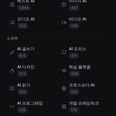
텍스트 AI
이미지 AI
1,944
467
오디오 AI
비디오 AI
252
218
소분류
AI 글쓰기
AI 오피스
815
471
AI 디자인
학습 플랫폼
412
208
AI 읽기
크로스보더 AI
202
183
AI 프로그래밍
개발 프레임워크
178
172