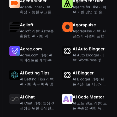
AgentRunner
Agents for Hire
AgentRunner 리뷰:
Agents for Hire 리뷰:
확장 가능한 워크플로
AI 기반 영업 및 운영
우를 위한 엔터프라이
보고 도구
즈 AI 자동화 플랫폼
Agiloft
Agorapulse
Agiloft 리뷰: Astra를
Agorapulse 리뷰: AI
활용한 AI 기반 계약
글쓰기 지원이 포함된
수명주기 관리
소셜 미디어 관리 도
구
Agree.com
AI Auto Blogger
Agree.com 리뷰: AI
AI Auto Blogger 리
에이전트로 계약-수
뷰: WordPress 및
금 전 과정을 자동화
LinkedIn을 위한 무제
하는 수익 운영 솔루
한 AI 콘텐츠
AI Betting Tips
AI Blogger
션
AI Betting Tips 리뷰:
AI Blogger 리뷰: 단
AI 기반 축구 예측 앱
돈 4달러로 제공되는
간편한 AI 기반
WordPress 글쓰기 플
AI Chat
AI Code Mentor
러그인
AI Chat 리뷰: 일상 생
AI 코드 멘토 리뷰: 모
산성을 위한 올인원
든 수준을 위한 독특
멀티모델 AI 어시스턴
하고 흥미로운 코드