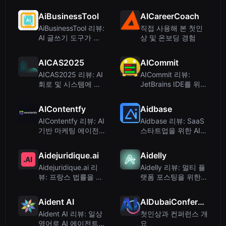
및 모델
AiBusinessTool
AICareerCoach
AiBusinessTool 리뷰:
직접 사용해 본 첫인
AI 글쓰기 도구가 아
상 및 온보딩 경험
닌 디렉토리 제출 서
비스
AICAS2025
AICommit
AICAS2025 리뷰: AI
AICommit 리뷰:
회로 및 시스템에 관
JetBrains IDE를 위한
한 IEEE 컨퍼런스 –
AI 기반 커밋 메시지
학습 플랫폼 분석
AIContentfy
Aidbase
AIContentfy 리뷰: AI
Aidbase 리뷰: SaaS
기반 마케팅 에이전
스타트업을 위한 AI
시, 글쓰기 도구가 아
기반 지원
니다
Aidejuridique.ai
Aidelly
Aidejuridique.ai 리
Aidelly 리뷰: 멀티 플
뷰: 프랑스 법률을 위
랫폼 포스팅을 위한 1
한 AI 법률 도우미
위 Agentic 소셜 미디
어 스케줄러
Aident AI
AIDubaiConference
Aident AI 리뷰: 일상
첫인상과 컨퍼런스 개
영어로 AI 에이전트를
요