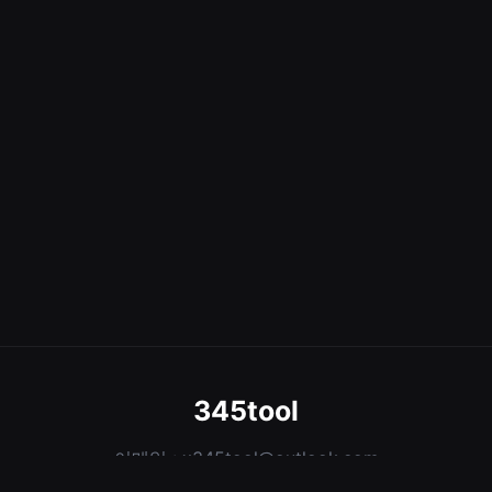
345tool
이메일 :
x345tool@outlook.com
최고의 AI 도구와 무료 온라인 유틸리티를 발견하세요. AI