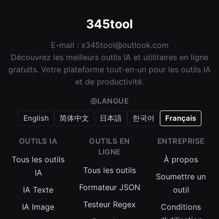
345tool
E-mail :
x345tool@outlook.com
Découvrez les meilleurs outils IA et utilitaires en ligne
gratuits. Votre plateforme tout-en-un pour les outils IA
et de productivité.
LANGUE
English
简体中文
日本語
한국어
Français
OUTILS IA
OUTILS EN
ENTREPRISE
LIGNE
Tous les outils
À propos
Tous les outils
IA
Soumettre un
Formateur JSON
IA Texte
outil
Testeur Regex
IA Image
Conditions