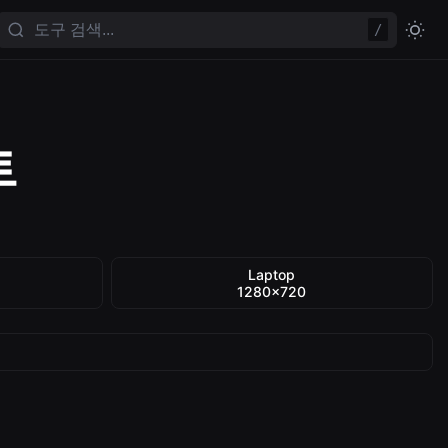
/
트
Laptop
1280×720