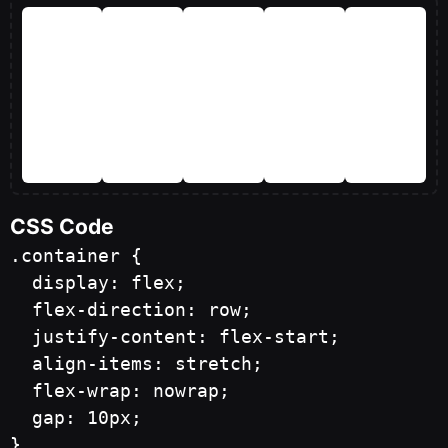
Item
Item
Item
Item
Item
1
2
3
4
5
CSS Code
.container {

  display: flex;

  flex-direction: row;

  justify-content: flex-start;

  align-items: stretch;

  flex-wrap: nowrap;

  gap: 10px;

}