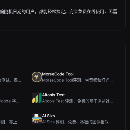
偏随机日期的用户，都能轻松搞定。完全免费在线使用，无需
MorseCode Tool
PIS Tester评测：零AI的友谊测试，揭露假朋友
MorseCode Tool评测：带音频和灯光的免费在线文本转摩斯密码转换器
Aitools Test
Letters Font 评测：免费 Unicode 字体生成器，适用于 Instagram 及更多...
Aitools Test 评测：免费的基于浏览器的 AI 检测器、Token 计数器及成本估算器
Ai Sizs
Ai Sleads 密码强度检查器评测：零上传、实时熵分析
Ai Sizs 评测：免费、私密的图像相似度与模糊检测工具