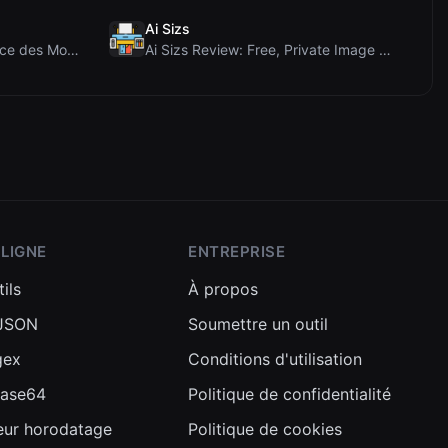
Ai Sizs
Test du Vérificateur de Force des Mots de Passe d'...
Ai Sizs Review: Free, Private Image Similarity & B...
 LIGNE
ENTREPRISE
ils
À propos
 JSON
Soumettre un outil
gex
Conditions d'utilisation
Base64
Politique de confidentialité
eur horodatage
Politique de cookies