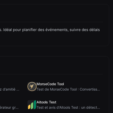
. Idéal pour planifier des événements, suivre des délais
MorseCode Tool
Test de PIS Tester : Le quiz d’amitié sans IA qui ...
Test de MorseCode Tool : Convertisseur en ligne gr...
Aitools Test
Avis sur Letters Font : Générateur gratuit de poli...
Test et avis d'Aitools Test : un détecteur d'IA gr...