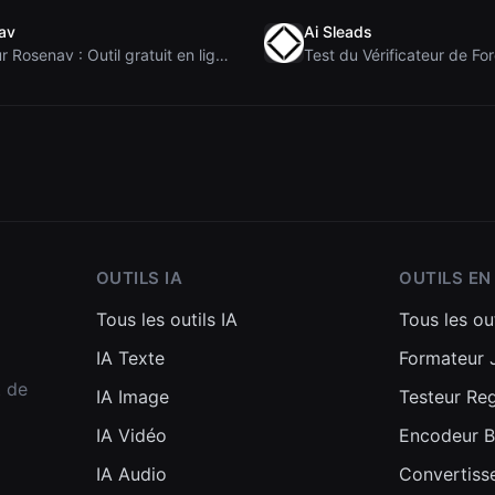
av
Ai Sleads
Avis sur Rosenav : Outil gratuit en ligne de vérif...
OUTILS IA
OUTILS EN
Tous les outils IA
Tous les out
IA Texte
Formateur
t de
IA Image
Testeur Re
IA Vidéo
Encodeur 
IA Audio
Convertiss