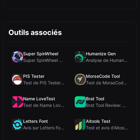
Outils associés
Super SpinWheel
Humanize Gen
Super SpinWheel Review: A Privacy-First Free Wheel...
Analyse de Humanize Gen : Plongée au cœur de cet h...
PIS Tester
MorseCode Tool
Test de PIS Tester : Le quiz d’amitié sans IA qui ...
Test de MorseCode Tool : Convertisseur en ligne gr...
Name LoveTest
Brat Tool
Test de Name LoveTest : un calculateur d'amour axé...
Brat Tool Review: Free Charli XCX Style Brat Text ...
Letters Font
Aitools Test
Avis sur Letters Font : Générateur gratuit de poli...
Test et avis d'Aitools Test : un détecteur d'IA gr...