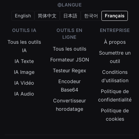
LANGUE
English
简体中文
日本語
한국어
Français
OUTILS IA
OUTILS EN
ENTREPRISE
LIGNE
Tous les outils
À propos
Tous les outils
IA
Soumettre un
Formateur JSON
IA Texte
outil
Testeur Regex
IA Image
Conditions
d'utilisation
Encodeur
IA Vidéo
Base64
Politique de
IA Audio
confidentialité
Convertisseur
horodatage
Politique de
cookies