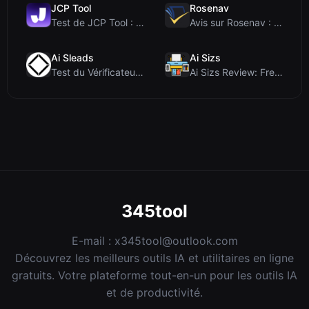
JCP Tool
Rosenav
Test de JCP Tool : Convertisseur de données côté c...
Avis sur Rosenav : Outil gratuit en ligne de vérif...
Ai Sleads
Ai Sizs
Test du Vérificateur de Force des Mots de Passe d'...
Ai Sizs Review: Free, Private Image Similarity & B...
345tool
E-mail :
x345tool@outlook.com
Découvrez les meilleurs outils IA et utilitaires en ligne
gratuits. Votre plateforme tout-en-un pour les outils IA
et de productivité.