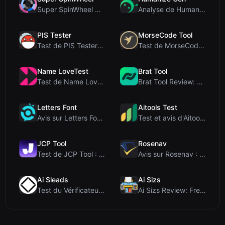
Super SpinWheel Review: A Privacy-First Free Wheel...
Analyse de Humanize Gen : Plongée au cœur de cet h...
PIS Tester
MorseCode Tool
Test de PIS Tester : Le quiz d’amitié sans IA qui ...
Test de MorseCode Tool : Convertisseur en ligne gr...
Name LoveTest
Brat Tool
Test de Name LoveTest : un calculateur d'amour axé...
Brat Tool Review: Free Charli XCX Style Brat Text ...
Letters Font
Aitools Test
Avis sur Letters Font : Générateur gratuit de poli...
Test et avis d'Aitools Test : un détecteur d'IA gr...
JCP Tool
Rosenav
Test de JCP Tool : Convertisseur de données côté c...
Avis sur Rosenav : Outil gratuit en ligne de vérif...
Ai Sleads
Ai Sizs
Test du Vérificateur de Force des Mots de Passe d'...
Ai Sizs Review: Free, Private Image Similarity & B...