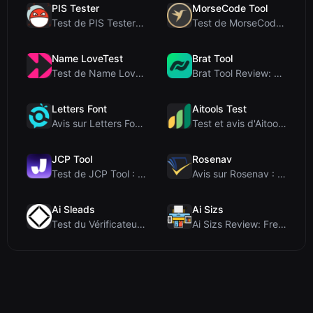
PIS Tester
MorseCode Tool
Test de PIS Tester : Le quiz d’amitié sans IA qui ...
Test de MorseCode Tool : Convertisseur en ligne gr...
Name LoveTest
Brat Tool
Test de Name LoveTest : un calculateur d'amour axé...
Brat Tool Review: Free Charli XCX Style Brat Text ...
Letters Font
Aitools Test
Avis sur Letters Font : Générateur gratuit de poli...
Test et avis d'Aitools Test : un détecteur d'IA gr...
JCP Tool
Rosenav
Test de JCP Tool : Convertisseur de données côté c...
Avis sur Rosenav : Outil gratuit en ligne de vérif...
Ai Sleads
Ai Sizs
Test du Vérificateur de Force des Mots de Passe d'...
Ai Sizs Review: Free, Private Image Similarity & B...