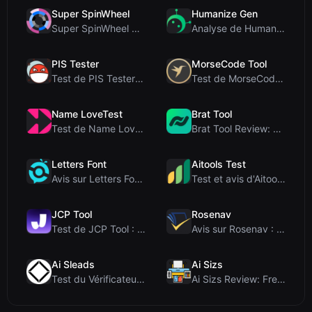
Super SpinWheel
Humanize Gen
Super SpinWheel Review: A Privacy-First Free Wheel...
Analyse de Humanize Gen : Plongée au cœur de cet h...
PIS Tester
MorseCode Tool
Test de PIS Tester : Le quiz d’amitié sans IA qui ...
Test de MorseCode Tool : Convertisseur en ligne gr...
Name LoveTest
Brat Tool
Test de Name LoveTest : un calculateur d'amour axé...
Brat Tool Review: Free Charli XCX Style Brat Text ...
Letters Font
Aitools Test
Avis sur Letters Font : Générateur gratuit de poli...
Test et avis d'Aitools Test : un détecteur d'IA gr...
JCP Tool
Rosenav
Test de JCP Tool : Convertisseur de données côté c...
Avis sur Rosenav : Outil gratuit en ligne de vérif...
Ai Sleads
Ai Sizs
Test du Vérificateur de Force des Mots de Passe d'...
Ai Sizs Review: Free, Private Image Similarity & B...