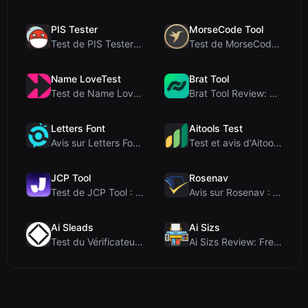
PIS Tester
MorseCode Tool
Test de PIS Tester : Le quiz d’amitié sans IA qui ...
Test de MorseCode Tool : Convertisseur en ligne gr...
Name LoveTest
Brat Tool
Test de Name LoveTest : un calculateur d'amour axé...
Brat Tool Review: Free Charli XCX Style Brat Text ...
Letters Font
Aitools Test
Avis sur Letters Font : Générateur gratuit de poli...
Test et avis d'Aitools Test : un détecteur d'IA gr...
JCP Tool
Rosenav
Test de JCP Tool : Convertisseur de données côté c...
Avis sur Rosenav : Outil gratuit en ligne de vérif...
Ai Sleads
Ai Sizs
Test du Vérificateur de Force des Mots de Passe d'...
Ai Sizs Review: Free, Private Image Similarity & B...