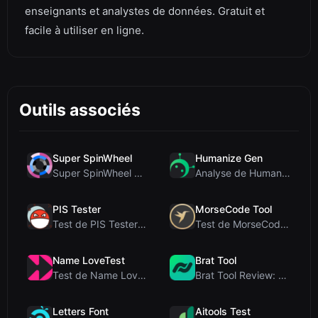
enseignants et analystes de données. Gratuit et
facile à utiliser en ligne.
Outils associés
Super SpinWheel
Humanize Gen
Super SpinWheel Review: A Privacy-First Free Wheel...
Analyse de Humanize Gen : Plongée au cœur de cet h...
PIS Tester
MorseCode Tool
Test de PIS Tester : Le quiz d’amitié sans IA qui ...
Test de MorseCode Tool : Convertisseur en ligne gr...
Name LoveTest
Brat Tool
Test de Name LoveTest : un calculateur d'amour axé...
Brat Tool Review: Free Charli XCX Style Brat Text ...
Letters Font
Aitools Test