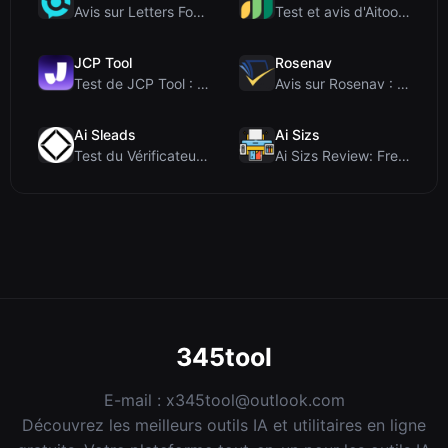
Avis sur Letters Font : Générateur gratuit de poli...
Test et avis d'Aitools Test : un détecteur d'IA gr...
JCP Tool
Rosenav
Test de JCP Tool : Convertisseur de données côté c...
Avis sur Rosenav : Outil gratuit en ligne de vérif...
Ai Sleads
Ai Sizs
Test du Vérificateur de Force des Mots de Passe d'...
Ai Sizs Review: Free, Private Image Similarity & B...
345tool
E-mail :
x345tool@outlook.com
Découvrez les meilleurs outils IA et utilitaires en ligne