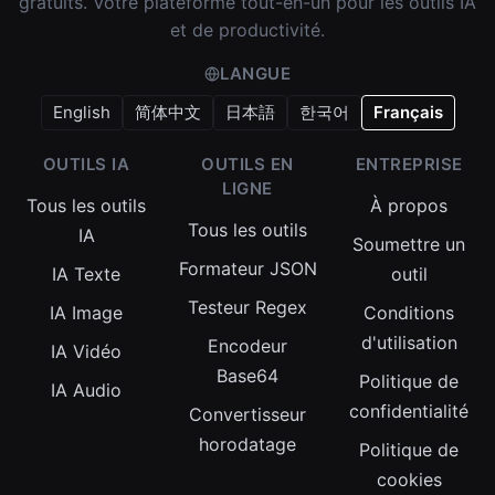
gratuits. Votre plateforme tout-en-un pour les outils IA
et de productivité.
LANGUE
English
简体中文
日本語
한국어
Français
OUTILS IA
OUTILS EN
ENTREPRISE
LIGNE
Tous les outils
À propos
Tous les outils
IA
Soumettre un
Formateur JSON
IA Texte
outil
Testeur Regex
IA Image
Conditions
d'utilisation
Encodeur
IA Vidéo
Base64
Politique de
IA Audio
confidentialité
Convertisseur
horodatage
Politique de
cookies