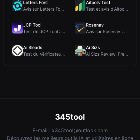
Letters Font
Aitools Test
Avis sur Letters Font : Générateur gratuit de poli...
Test et avis d'Aitools Test : un détecteur d'IA gr...
JCP Tool
Rosenav
Test de JCP Tool : Convertisseur de données côté c...
Avis sur Rosenav : Outil gratuit en ligne de vérif...
Ai Sleads
Ai Sizs
Test du Vérificateur de Force des Mots de Passe d'...
Ai Sizs Review: Free, Private Image Similarity & B...
345tool
E-mail :
x345tool@outlook.com
Découvrez les meilleurs outils IA et utilitaires en ligne