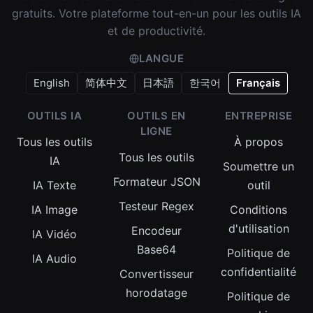
gratuits. Votre plateforme tout-en-un pour les outils IA
et de productivité.
LANGUE
English
简体中文
日本語
한국어
Français
OUTILS IA
OUTILS EN
ENTREPRISE
LIGNE
Tous les outils
À propos
Tous les outils
IA
Soumettre un
Formateur JSON
IA Texte
outil
Testeur Regex
IA Image
Conditions
d'utilisation
Encodeur
IA Vidéo
Base64
Politique de
IA Audio
confidentialité
Convertisseur
horodatage
Politique de