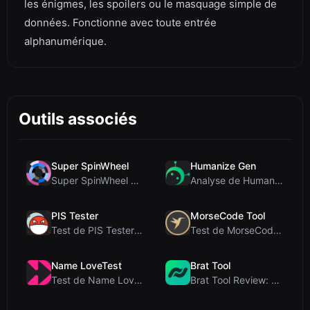
les énigmes, les spoilers ou le masquage simple de
données. Fonctionne avec toute entrée
alphanumérique.
Outils associés
Super SpinWheel
Humanize Gen
Super SpinWheel Review: A Privacy-First Free Wheel...
Analyse de Humanize Gen : Plongée au cœur de cet h...
PIS Tester
MorseCode Tool
Test de PIS Tester : Le quiz d’amitié sans IA qui ...
Test de MorseCode Tool : Convertisseur en ligne gr...
Name LoveTest
Brat Tool
Test de Name LoveTest : un calculateur d'amour axé...
Brat Tool Review: Free Charli XCX Style Brat Text ...