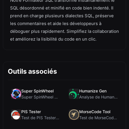
Notre Formateur SQL transforme instantanément le
SQL désordonné et minifié en code bien indenté. Il
prend en charge plusieurs dialectes SQL, préserve
les commentaires et aide les développeurs à
déboguer plus rapidement. Simplifiez la collaboration
et améliorez la lisibilité du code en un clic.
Outils associés
Super SpinWheel
Humanize Gen
Super SpinWheel Review: A Privacy-First Free Wheel...
Analyse de Humanize Gen : Plongée au cœur de cet h...
PIS Tester
MorseCode Tool
Test de PIS Tester : Le quiz d’amitié sans IA qui ...
Test de MorseCode Tool : Convertisseur en ligne gr...