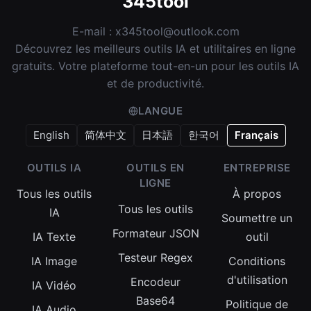
345tool
E-mail :
x345tool@outlook.com
Découvrez les meilleurs outils IA et utilitaires en ligne
gratuits. Votre plateforme tout-en-un pour les outils IA
et de productivité.
LANGUE
English
简体中文
日本語
한국어
Français
OUTILS IA
OUTILS EN
ENTREPRISE
LIGNE
Tous les outils
À propos
Tous les outils
IA
Soumettre un
Formateur JSON
IA Texte
outil
Testeur Regex
IA Image
Conditions
d'utilisation
Encodeur
IA Vidéo
Base64
Politique de
IA Audio