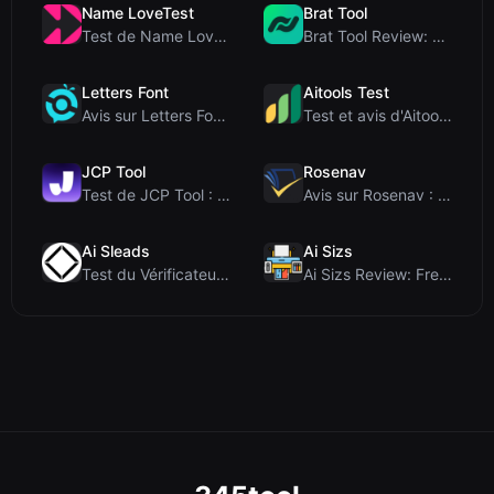
Name LoveTest
Brat Tool
Test de Name LoveTest : un calculateur d'amour axé...
Brat Tool Review: Free Charli XCX Style Brat Text ...
Letters Font
Aitools Test
Avis sur Letters Font : Générateur gratuit de poli...
Test et avis d'Aitools Test : un détecteur d'IA gr...
JCP Tool
Rosenav
Test de JCP Tool : Convertisseur de données côté c...
Avis sur Rosenav : Outil gratuit en ligne de vérif...
Ai Sleads
Ai Sizs
Test du Vérificateur de Force des Mots de Passe d'...
Ai Sizs Review: Free, Private Image Similarity & B...