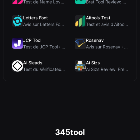
Test de Name LoveTest : un calculateur d'amour axé...
Brat Tool Review: Free Charli XCX Style Brat Text ...
Letters Font
Aitools Test
Avis sur Letters Font : Générateur gratuit de poli...
Test et avis d'Aitools Test : un détecteur d'IA gr...
JCP Tool
Rosenav
Test de JCP Tool : Convertisseur de données côté c...
Avis sur Rosenav : Outil gratuit en ligne de vérif...
Ai Sleads
Ai Sizs
Test du Vérificateur de Force des Mots de Passe d'...
Ai Sizs Review: Free, Private Image Similarity & B...
345tool