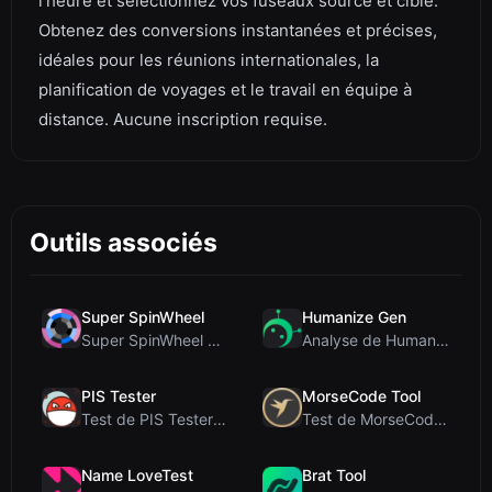
l'heure et sélectionnez vos fuseaux source et cible.
Obtenez des conversions instantanées et précises,
idéales pour les réunions internationales, la
planification de voyages et le travail en équipe à
distance. Aucune inscription requise.
Outils associés
Super SpinWheel
Humanize Gen
Super SpinWheel Review: A Privacy-First Free Wheel...
Analyse de Humanize Gen : Plongée au cœur de cet h...
PIS Tester
MorseCode Tool
Test de PIS Tester : Le quiz d’amitié sans IA qui ...
Test de MorseCode Tool : Convertisseur en ligne gr...
Name LoveTest
Brat Tool