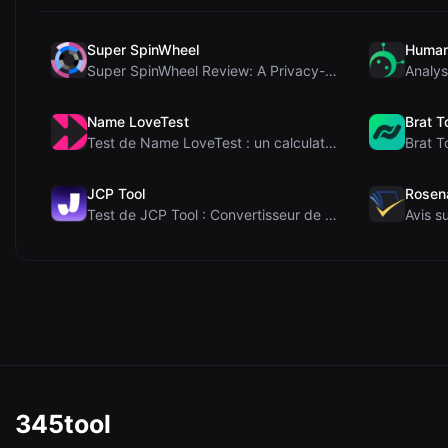
Super SpinWheel
Human
Super SpinWheel Review: A Privacy-First Free Wheel...
Name LoveTest
Brat T
Test de Name LoveTest : un calculateur d'amour axé...
JCP Tool
Rosen
Test de JCP Tool : Convertisseur de données côté c...
345tool