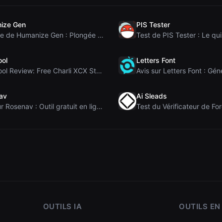
ize Gen
PIS Tester
Analyse de Humanize Gen : Plongée au cœur de cet h...
ool
Letters Font
Brat Tool Review: Free Charli XCX Style Brat Text ...
av
Ai Sleads
Avis sur Rosenav : Outil gratuit en ligne de vérif...
OUTILS IA
OUTILS EN