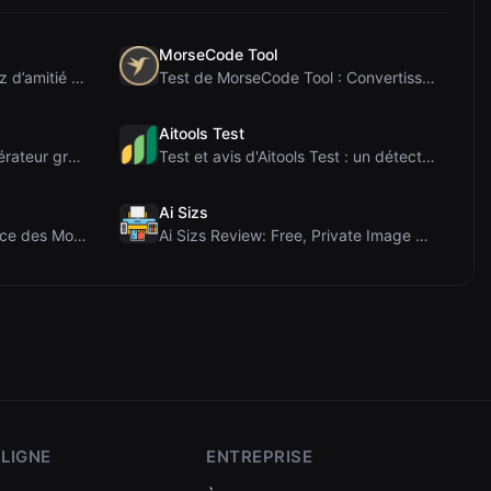
MorseCode Tool
Test de PIS Tester : Le quiz d’amitié sans IA qui ...
Test de MorseCode Tool : Convertisseur en ligne gr...
Aitools Test
Avis sur Letters Font : Générateur gratuit de poli...
Test et avis d'Aitools Test : un détecteur d'IA gr...
Ai Sizs
Test du Vérificateur de Force des Mots de Passe d'...
Ai Sizs Review: Free, Private Image Similarity & B...
 LIGNE
ENTREPRISE