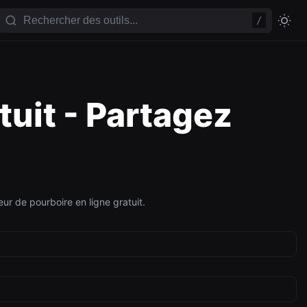
/
tuit - Partagez
r de pourboire en ligne gratuit.