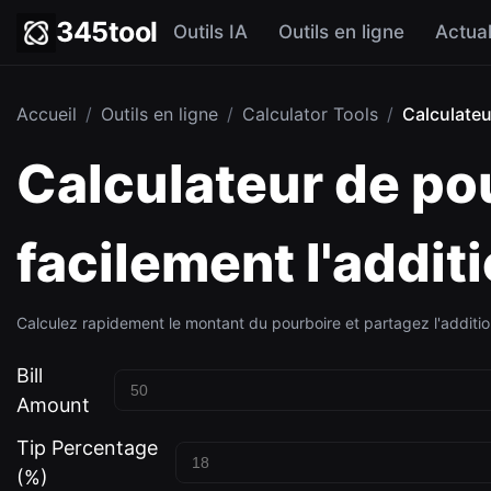
345tool
Outils IA
Outils en ligne
Actual
Accueil
/
Outils en ligne
/
Calculator Tools
/
Calculateu
Calculateur de pou
facilement l'addit
Calculez rapidement le montant du pourboire et partagez l'additi
Bill
Amount
Tip Percentage
(%)