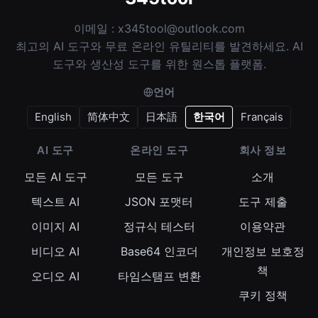
이메일 :
x345tool@outlook.com
최고의 AI 도구와 무료 온라인 유틸리티를 발견하세요. AI
도구와 생산성 도구를 위한 원스톱 플랫폼.
언어
English
简体中文
日本語
한국어
Français
AI 도구
온라인 도구
회사 정보
모든 AI 도구
모든 도구
소개
텍스트 AI
JSON 포맷터
도구 제출
이미지 AI
정규식 테스터
이용약관
비디오 AI
Base64 인코더
개인정보 보호정
책
오디오 AI
타임스탬프 변환
쿠키 정책