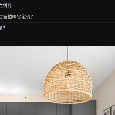
力博弈
在害怕峰谷定价？
备？