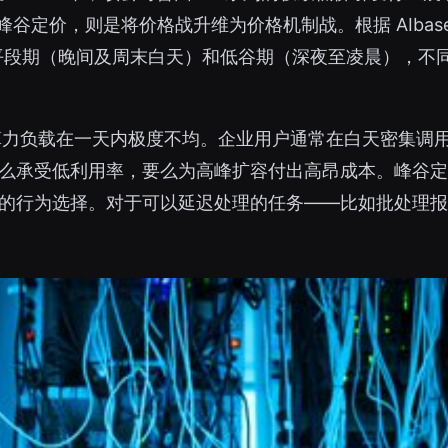
峰谷定价，则是将价格战升维为价格机制战。根据 AIbas
、平段期（晚间及周末白天）和低谷期（深夜至凌晨），不同区
算力负载在一天内极度不均。企业用户通常在白天密集调用
么承受低利用率，要么为高峰扩容付出高昂成本。峰谷定
的行为选择。对于可以延迟处理的任务——比如批处理报