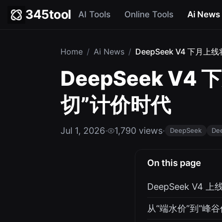
345tool
AI Tools
Online Tools
Ai News
Home
/
Ai News
/
DeepSeek V4 下
DeepSeek V
切”计价时代
Jul 1, 2026
·
1,790 views
·
DeepSeek
De
On this page
DeepSeek V
从“端水价”到“峰谷