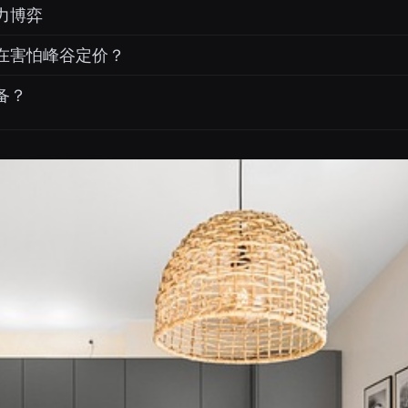
力博弈
在害怕峰谷定价？
备？