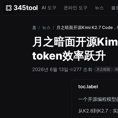
345tool
AI 도구
온라인 도구
뉴스
블
홈
/
뉴스
/
月之暗面开源Kimi K2.7 Co
月之暗面开源Kimi
token效率跃升
2026년 6월 13일
·
277 조회
·
月之暗面
K
toc.label
一个开源编程模型
从K2.6到K2.7