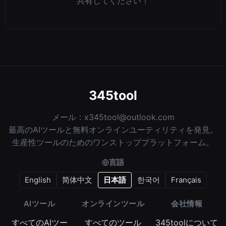
共有してください！
345tool
メール：
x345tool@outlook.com
最高のAIツールと無料オンラインユーティリティを発見。
生産性ツールのためのワンストッププラットフォーム。
言語
English
简体中文
日本語
한국어
Français
AIツール
オンラインツール
会社情報
すべてのAIツー
すべてのツール
345toolについて