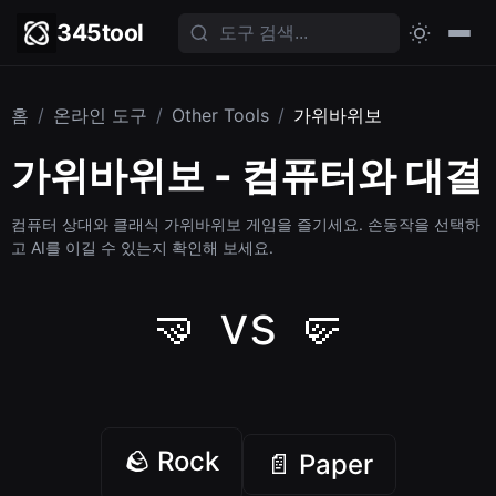
345tool
홈
/
온라인 도구
/
Other Tools
/
가위바위보
가위바위보 - 컴퓨터와 대결
컴퓨터 상대와 클래식 가위바위보 게임을 즐기세요. 손동작을 선택하
고 AI를 이길 수 있는지 확인해 보세요.
🤜 vs 🤛
🪨 Rock
📄 Paper