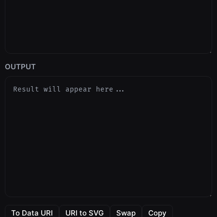
OUTPUT
To Data URI
URI to SVG
Swap
Copy