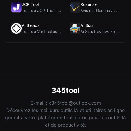
JCP Tool
Rosenav
Test de JCP Tool : Convertisseur de données côté c...
Avis sur Rosenav : Outil gratuit en ligne de vérif...
Ai Sleads
Ai Sizs
Test du Vérificateur de Force des Mots de Passe d'...
Ai Sizs Review: Free, Private Image Similarity & B...
345tool
E-mail :
x345tool@outlook.com
Découvrez les meilleurs outils IA et utilitaires en ligne
gratuits. Votre plateforme tout-en-un pour les outils IA
et de productivité.