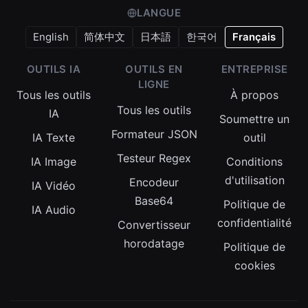
LANGUE
English
简体中文
日本語
한국어
Français
OUTILS IA
OUTILS EN
ENTREPRISE
LIGNE
Tous les outils
À propos
Tous les outils
IA
Soumettre un
Formateur JSON
IA Texte
outil
Testeur Regex
IA Image
Conditions
d'utilisation
Encodeur
IA Vidéo
Base64
Politique de
IA Audio
confidentialité
Convertisseur
horodatage
Politique de
cookies