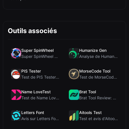
Outils associés
Super SpinWheel
Humanize Gen
Super SpinWheel Review: A Privacy-First Free Wheel...
Analyse de Humanize Gen : Plongée au cœur de cet h...
PIS Tester
MorseCode Tool
Test de PIS Tester : Le quiz d’amitié sans IA qui ...
Test de MorseCode Tool : Convertisseur en ligne gr...
Name LoveTest
Brat Tool
Test de Name LoveTest : un calculateur d'amour axé...
Brat Tool Review: Free Charli XCX Style Brat Text ...
Letters Font
Aitools Test
Avis sur Letters Font : Générateur gratuit de poli...
Test et avis d'Aitools Test : un détecteur d'IA gr...