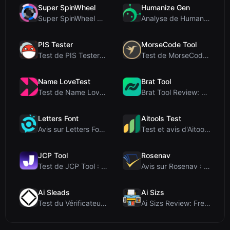
Super SpinWheel
Humanize Gen
Super SpinWheel Review: A Privacy-First Free Wheel...
Analyse de Humanize Gen : Plongée au cœur de cet h...
PIS Tester
MorseCode Tool
Test de PIS Tester : Le quiz d’amitié sans IA qui ...
Test de MorseCode Tool : Convertisseur en ligne gr...
Name LoveTest
Brat Tool
Test de Name LoveTest : un calculateur d'amour axé...
Brat Tool Review: Free Charli XCX Style Brat Text ...
Letters Font
Aitools Test
Avis sur Letters Font : Générateur gratuit de poli...
Test et avis d'Aitools Test : un détecteur d'IA gr...
JCP Tool
Rosenav
Test de JCP Tool : Convertisseur de données côté c...
Avis sur Rosenav : Outil gratuit en ligne de vérif...
Ai Sleads
Ai Sizs
Test du Vérificateur de Force des Mots de Passe d'...
Ai Sizs Review: Free, Private Image Similarity & B...