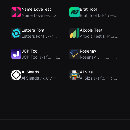
Name LoveTest
Brat Tool
Name LoveTest レビュー：プライバシー重視で画像を共有できる恋愛相性計算ツール
Brat Tool レビュー：無料のCharli XCX風Bratテキスト生成ツール
Letters Font
Aitools Test
Letters Font レビュー：Instagramなどで使える無料Unicodeフォントジェネレ...
Aitools Test レビュー：無料ブラウザベースのAI検出器、トークンカウンター、コスト見積も...
JCP Tool
Rosenav
JCP Tool レビュー: JSON、CSV、YAML、XML対応の無料クライアントサイドデータ変...
Rosenav レビュー：無料オンラインコサイン類似度チェッカー＆テキスト差分ツール
Ai Sleads
Ai Sizs
Ai Sleads パスワード強度チェッカーレビュー：ゼロアップロード、リアルタイムエントロピー分析
Ai Sizs レビュー：無料でプライベートな画像類似度比較・ぼけ検出ツール