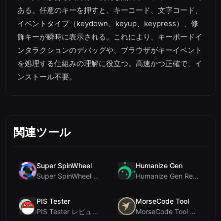
ある。任意のキーを押すと、キーコード、文字コード、
イベントタイプ（keydown、keyup、keypress）、修
飾キーが瞬時に表示される。これにより、キーボードイ
ンタラクションのデバッグや、ブラウザがキーイベント
を処理する仕組みの理解に役立つ。高速かつ正確で、イ
ンストール不要。
関連ツール
Super SpinWheel
Humanize Gen
Super SpinWheel レビュー：プライバシー最優先の無料ホイールスピナーでランダム抽選
Humanize Gen Review: A Deep Dive into This Free AI...
PIS Tester
MorseCode Tool
PIS Tester レビュー：偽の友達を暴く、AI完全排除の友情クイズ
MorseCode Tool レビュー：音声と光を備えた無料オンラインテキスト⇔モールス信号変換ツー...