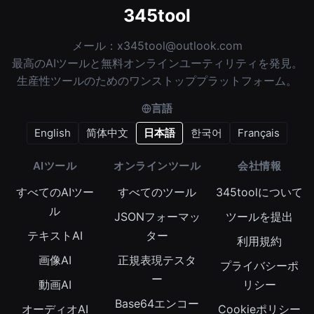
345tool
メール：
x345tool@outlook.com
最高のAIツールと無料オンラインユーティリティを発見。
生産性ツールのためのワンストッププラットフォーム。
言語
English
简体中文
日本語
한국어
Français
AIツール
オンラインツール
会社情報
すべてのAIツー
すべてのツール
345toolについて
ル
JSONフォーマッ
ツールを提出
テキストAI
ター
利用規約
画像AI
正規表現テスタ
プライバシーポ
ー
動画AI
リシー
Base64エンコー
オーディオAI
Cookieポリシー