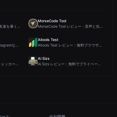
MorseCode Tool
PIS Tester レビュー：偽の友達を暴く、AI完全排除の友情クイズ
MorseCode Tool レビュー：音声と光を備えた無料オンラインテキスト⇔モールス信号変換ツー...
Aitools Test
Letters Font レビュー：Instagramなどで使える無料Unicodeフォントジェネレ...
Aitools Test レビュー：無料ブラウザベースのAI検出器、トークンカウンター、コスト見積も...
Ai Sizs
Ai Sleads パスワード強度チェッカーレビュー：ゼロアップロード、リアルタイムエントロピー分析
Ai Sizs レビュー：無料でプライベートな画像類似度比較・ぼけ検出ツール
ツール
会社情報